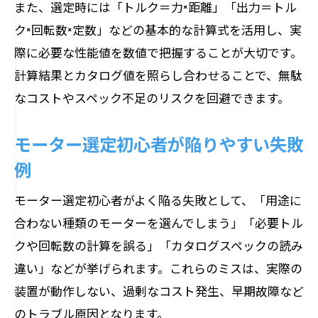
工作モーター選び方の基本ポイント解説
また、選定時には「トルク＝力×距離」「出力＝トル
初心者向け工作用モーターの選定手順
ク×回転数×定数」などの基本的な計算式を活用し、実
際に必要な性能値を数値で把握することが大切です。
用途別に適したモーターの選び方を知る
計算結果とカタログ値を照らし合わせることで、無駄
モーター選定時に重視すべき性能比較
なコストやスペック不足のリスクを回避できます。
工作に最適なモーター種類の見極め方
失敗しないためのモーター選定実践例
モーター選定初心者が陥りやすい失敗
モーター選び方で失敗しない実践例紹介
例
産業機械や工作の成功事例から学ぶ選定
モーター選定初心者がよく陥る失敗として、「用途に
用途に合ったモーター選定の実体験解説
合わない種類のモーターを選んでしまう」「必要トル
選び方のコツを実践例で具体的に解説
クや回転数の計算を誤る」「カタログスペックの読み
現場で役立つモーター選定の注意ポイン
違い」などが挙げられます。これらのミスは、実際の
ト
装置が動作しない、過剰なコスト発生、早期故障など
コスト削減に役立つ選び方のコツ
のトラブル原因となります。