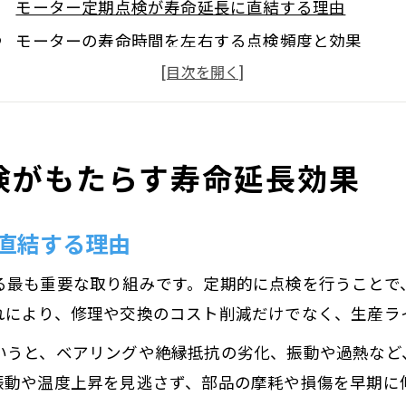
モーター定期点検が寿命延長に直結する理由
モーターの寿命時間を左右する点検頻度と効果
産業用モーターの長寿命化に必要な定期点検の実践
点検表を活用したモーター寿命管理の重要ポイント
モーターの予防保全がコスト削減と安定稼働へ導く
検がもたらす寿命延長効果
定期的な点検で異常や摩耗を早期発見するには
モーター異常や摩耗を見逃さない定期点検方法
直結する理由
摩耗や異常発見に役立つモーター点検表の使い方
定期点検でモーター故障リスクを最小限に抑える工
る最も重要な取り組みです。定期的に点検を行うことで
点検頻度を見直して摩耗を早期に捉えるポイント
れにより、修理や交換のコスト削減だけでなく、生産ラ
モーターの劣化サインをいち早く捉える点検手法
いうと、ベアリングや絶縁抵抗の劣化、振動や過熱など
点検表を活用したモーターの予防保全方法
振動や温度上昇を見逃さず、部品の摩耗や損傷を早期に