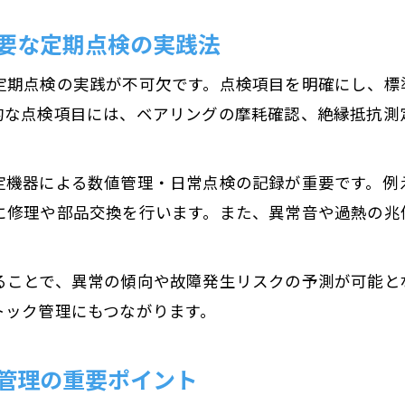
温度上昇が示すモーター故障サインとその解決策
要な定期点検の実践法
定期点検で振動・温度からトラブルを防ぐ方法
定期点検の実践が不可欠です。点検項目を明確にし、標
モーターの点検方法で振動異常を見極めるポイント
的な点検項目には、ベアリングの摩耗確認、絶縁抵抗測
温度・振動データ活用でモーター寿命を延ばす
長寿命化に効く日常モーター点検の重要性
定機器による数値管理・日常点検の記録が重要です。例
日常点検でモーター故障を防ぐポイント
に修理や部品交換を行います。また、異常音や過熱の兆
小型モーターにも有効な日常点検の進め方
モーター点検方法を習慣化し長寿命を実現
ることで、異常の傾向や故障発生リスクの予測が可能と
日常のチェックでモーター寿命時間を延長
トック管理にもつながります。
異常兆候を見逃さない日常モーター点検のコツ
管理の重要ポイント