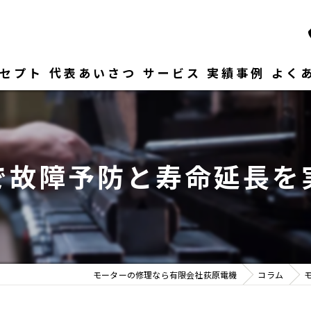
セプト
代表あいさつ
サービス
実績事例
よく
で故障予防と寿命延長を
モーターの修理なら有限会社荻原電機
コラム