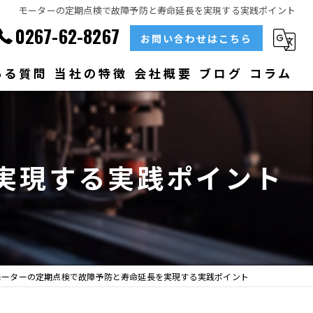
モーターの定期点検で故障予防と寿命延長を実現する実践ポイント
0267-62-8267
お問い合わせはこちら
ある質問
当社の特徴
会社概要
ブログ
コラム
部品
ベアリング
実現する実践ポイント
大型
メンテナンス
販売
モーターの定期点検で故障予防と寿命延長を実現する実践ポイント