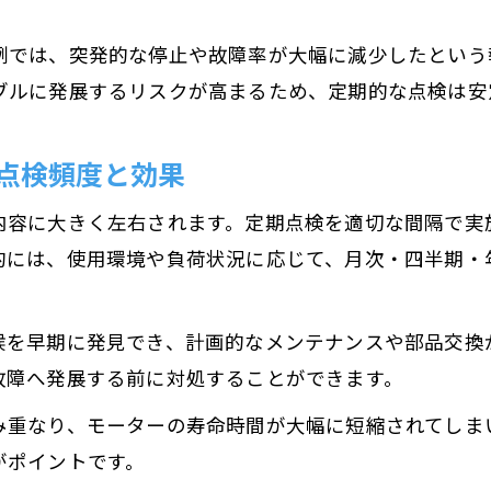
モーター点検表を用いた予防保全の実践手順
点検表によるモーター異常の見極めと対応策
例では、突発的な停止や故障率が大幅に減少したという
モーター点検方法と点検表記録で効果的な保全へ
ブルに発展するリスクが高まるため、定期的な点検は安
日常点検記録を活かしたモーター寿命延長の工夫
モーター予防保全に役立つ点検表の活用ポイント
点検頻度と効果
効率的なモーター点検項目とそのチェック手法
内容に大きく左右されます。定期点検を適切な間隔で実
モーター点検項目を効率的に管理するポイント
的には、使用環境や負荷状況に応じて、月次・四半期・
産業用モーター寿命に直結する点検項目の選び方
モーター点検方法とチェック手法の実践ガイド
候を早期に発見でき、計画的なメンテナンスや部品交換
点検項目ごとの優先順位とチェック時の注意点
故障へ発展する前に対処することができます。
点検表で漏れなく管理するモーター点検項目
み重なり、モーターの寿命時間が大幅に短縮されてしま
振動や温度から見る故障サインと対策のポイント
がポイントです。
モーターの振動測定で異常を早期発見するコツ