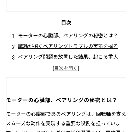
目次
モーターの心臓部、ベアリングの秘密とは？
摩耗が招くベアリングトラブルの実態を探る
ベアリング問題を放置した結果、起こる重大
な故障
壊れやすいベアリングに対する効果的な修理
対策とは？
ベアリング対策でモーターの寿命と信頼性を
モーターの心臓部、ベアリングの秘密とは？
大幅向上！
モーターの心臓部であるベアリングは、回転軸を支え
日常保守で見落としがちなベアリング管理の
スムーズな動作を実現する重要な役割を担っていま
ポイント