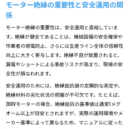
モーター絶縁の重要性と安全運用の関
モーター絶縁不良はどうやって確認す
係
る？
モーター絶縁の重要性は、安全運用と直結していま
絶縁劣化の早期発見と対応策を知る
す。絶縁が健全であることは、機械設備の安全確保や
定期点検時のモーター絶縁チェック方法
作業者の感電防止、さらには生産ライン全体の信頼性
向上に大きく寄与します。絶縁不良が放置されると、
漏電やショートによる事故リスクが高まり、現場の安
全性が損なわれます。
安全運用のためには、絶縁抵抗値の定期的な測定や、
絶縁材料の劣化状況の把握が不可欠です。たとえば、
200Vモーターの場合、絶縁抵抗の基準値は通常1メグ
オーム以上が目安とされますが、実際の運用環境やメ
ーカー基準によって異なるため、マニュアルに従った