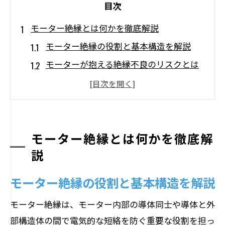
目次
モーター絶縁とは何かを徹底解説
モーター絶縁の役割と基本構造を解説
モーターが抱える絶縁不良のリスクとは
モーター絶縁の重要性と安全運用の関係
モーター絶縁に必要な基礎知識を身につ
ける
絶縁強化型モーターの特徴と導入メリッ
モーター絶縁とは何かを徹底解
ト
説
絶縁抵抗の基準を理解し安全管理
モーター絶縁の役割と基本構造を解説
モーター絶縁抵抗の基準値と測定ポイン
ト
モーター絶縁は、モーター内部の導体同士や導体と外
部構造体の間で電気的な短絡を防ぐ重要な役割を担っ
モーター絶縁抵抗値基準が安全維持に与