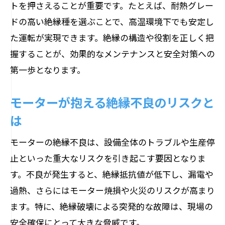
トを押さえることが重要です。たとえば、耐熱グレー
現場で役立つ絶縁抵抗の測り方と判断基
ドの高い絶縁種を選ぶことで、高温環境下でも安定し
準
た運転が実現できます。絶縁の構造や役割を正しく把
劣化を招く環境要因と絶縁不良の実態
握することが、効果的なメンテナンスと安全対策への
モーター絶縁不良を引き起こす主な環境
第一歩となります。
要因
モーターが抱える絶縁不良のリスクと
モーター絶縁材料と湿気・熱の関係を解
説
は
絶縁が劣化する事例と早期発見のポイン
モーターの絶縁不良は、設備全体のトラブルや生産停
ト
止といった重大なリスクを引き起こす要因となりま
モーター絶縁不良 原因を現場で把握する
す。不良が発生すると、絶縁抵抗値が低下し、漏電や
方法
過熱、さらにはモーター焼損や火災のリスクが高まり
劣化防止のためのモーター点検実践法
ます。特に、絶縁破壊による突発的な故障は、現場の
絶縁材料の種類と特徴を知るメリット
安全確保にとって大きな脅威です。