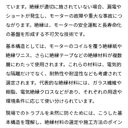
ています。絶縁が適切に施されていない場合、漏電や
える影響
ショートが発生し、モーターの故障や重大な事故につ
200Vモーター絶縁抵抗の適切な管理法
ながります。絶縁は、モーターの安全運転と長寿命化
絶縁抵抗基準を守ることで事故を予防
の基盤を形成する不可欠な技術です。
モーター絶縁抵抗測定方法の実務的注意
基本構造としては、モーターのコイルを覆う絶縁紙や
点
絶縁ワニス、さらに絶縁テープなどの絶縁材料が複数
現場で役立つモーター絶縁抵抗測定法
層にわたって使用されます。これらの材料は、電気的
モーター絶縁抵抗測定の基本手順を解説
な隔離だけでなく、耐熱性や耐湿性なども考慮されて
メガテスターを用いたモーター測定ノウ
選定されます。代表的な絶縁材料には、ガラス繊維や
ハウ
樹脂、電気絶縁クロスなどがあり、それぞれの用途や
モーター絶縁抵抗測定時の安全対策ポイ
環境条件に応じて使い分けられています。
ント
現場でのトラブルを未然に防ぐためには、こうした基
モーター絶縁抵抗測定やり方のコツと注
本構造を理解し、絶縁材料の選定や施工方法のポイン
意点