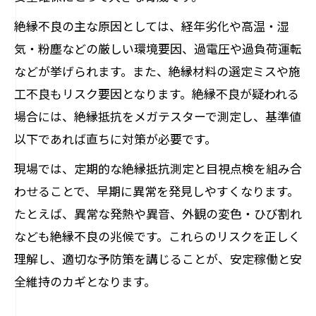
モーター絶縁材料の種類と特徴を徹底比
絶縁不良の主な原因としては、経年劣化や高温・湿
較
気・粉塵などの厳しい環境要因、過電圧や過負荷運転
モーター絶縁紙や絶縁種の選び方ガイド
などが挙げられます。また、絶縁材料の選定ミスや施
最新のモーター絶縁技術と材料の進化
工不良もリスク要因となります。絶縁不良が疑われる
場合には、絶縁抵抗をメガテスターで測定し、基準値
絶縁紙・絶縁種によるモーター性能の違
以下であれば直ちに対策が必要です。
い
モーター絶縁材料選定のポイントと注意
現場では、定期的な絶縁抵抗測定と目視点検を組み合
点
わせることで、早期に異常を発見しやすくなります。
たとえば、異常な発熱や異音、外観の変色・ひび割れ
定期点検で防ぐモーター絶縁不良のリスク
なども絶縁不良の兆候です。これらのリスクを正しく
モーター絶縁不良を防ぐ定期点検の重要
理解し、適切な予防策を講じることが、安定稼働と安
性
全維持のカギとなります。
点検記録がモーター絶縁維持に果たす役
割