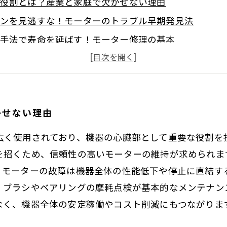
役割とは？産業と家庭で欠かせない理由
ンを見逃すな！モーターのトラブル早期発見法
手法で寿命を延ばす！モーター修理の基本
未然に防ぐ！具体的なメンテナンスポイント解説
る秘訣とは？モーターの効率的なメンテナンスまとめ
スの効果は？コスト削減と機器稼働率アップの実例紹
かせない理由
授！モーター修理と正しいメンテナンスで機器寿命を
広く使用されており、機器の心臓部として重要な役割を
を招くため、信頼性の高いモーターの維持が求められま
。モーターの故障は機器全体の性能低下や停止に直結す
、ブラシやベアリングの摩耗点検が基本的なメンテナン
なく、機器全体の安定稼働やコスト削減にもつながりま