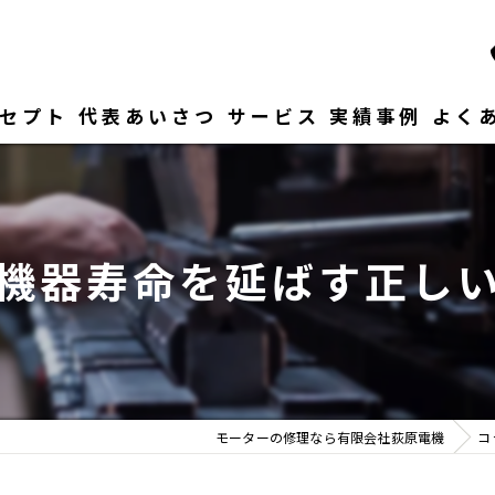
セプト
代表あいさつ
サービス
実績事例
よく
機器寿命を延ばす正し
モーターの修理なら有限会社荻原電機
コ