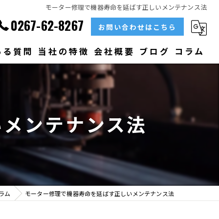
モーター修理で機器寿命を延ばす正しいメンテナンス法
0267-62-8267
お問い合わせはこちら
ある質問
当社の特徴
会社概要
ブログ
コラム
部品
ベアリング
いメンテナンス法
大型
メンテナンス
販売
ラム
モーター修理で機器寿命を延ばす正しいメンテナンス法