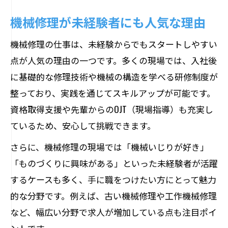
機械修理現場での実践的な体験談を紹介
機械修理が未経験者にも人気な理由
機械修理に役立つ知識と現場のリアル
機械修理の仕事は、未経験からでもスタートしやすい
現場で実感する機械修理のやりがい
点が人気の理由の一つです。多くの現場では、入社後
機械修理の仕事を体感できる現場とは
に基礎的な修理技術や機械の構造を学べる研修制度が
古い機械修理にも役立つメンテナンスポイン
整っており、実践を通じてスキルアップが可能です。
ト
資格取得支援や先輩からのOJT（現場指導）も充実し
古い機械修理の基本と注意すべき点
ているため、安心して挑戦できます。
機械修理で重要なメンテナンスのコツ
さらに、機械修理の現場では「機械いじりが好き」
機械修理経験者が語る古い機械の対応法
「ものづくりに興味がある」といった未経験者が活躍
機械修理で長持ちさせるメンテ術
するケースも多く、手に職をつけたい方にとって魅力
的な分野です。例えば、古い機械修理や工作機械修理
古い機械修理で役立つトラブル対策
など、幅広い分野で求人が増加している点も注目ポイ