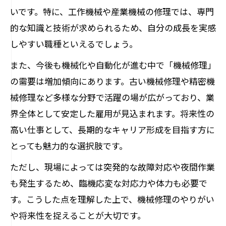
機械修理で年収を高める専門技術
いです。特に、工作機械や産業機械の修理では、専門
年収向上に必須の機械修理スキル
的な知識と技術が求められるため、自分の成長を実感
機械修理業界で評価される資格と経験
しやすい職種といえるでしょう。
機械修理スキルの習得で年収アップ
また、今後も機械化や自動化が進む中で「機械修理」
高収入を目指す機械修理職の学び方
の需要は増加傾向にあります。古い機械修理や精密機
あなたに合う機械修理の適性を見極める
械修理など多様な分野で活躍の場が広がっており、業
界全体として安定した雇用が見込まれます。将来性の
機械修理に向いている人の特徴を解説
高い仕事として、長期的なキャリア形成を目指す方に
機械修理の適性を自己診断するポイント
とっても魅力的な選択肢です。
機械修理職で活かせる個性と強み
ただし、現場によっては突発的な故障対応や夜間作業
機械修理に必要な思考力や対応力とは
も発生するため、臨機応変な対応力や体力も必要で
機械修理の仕事選びで大切な資質
す。こうした点を理解した上で、機械修理のやりがい
専門知識を活かした機械修理の現場体験
や将来性を捉えることが大切です。
機械修理の現場で学ぶ専門知識の活用