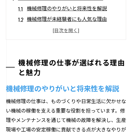
機械修理のやりがいと将来性を解説
機械修理が未経験者にも人気な理由
機械修理の魅力を現場目線で紹介
機械修理業界が安定している背景とは
機械修理を選ぶ人が増えている理由
機械修理の仕事が選ばれる理由
未経験から機械修理でキャリアを築く方法
と魅力
未経験から始める機械修理の第一歩
機械修理業界で求められる基礎知識とは
機械修理のやりがいと将来性を解説
機械修理でキャリアアップするコツ
機械修理の仕事は、ものづくりや日常生活に欠かせな
未経験者におすすめの機械修理資格
い機械の稼働を支える重要な役割を担っています。修
未経験から機械修理職へ転職する方法
理やメンテナンスを通じて機械の故障を解決し、生産
年収アップに繋がる機械修理スキルとは
現場や工場の安定稼働に貢献できる点が大きなやりが