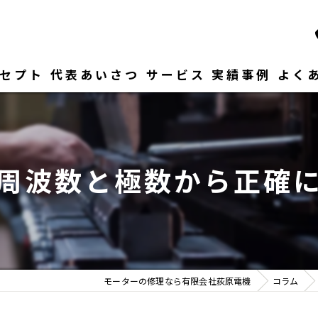
セプト
代表あいさつ
サービス
実績事例
よく
周波数と極数から正確
モーターの修理なら有限会社荻原電機
コラム