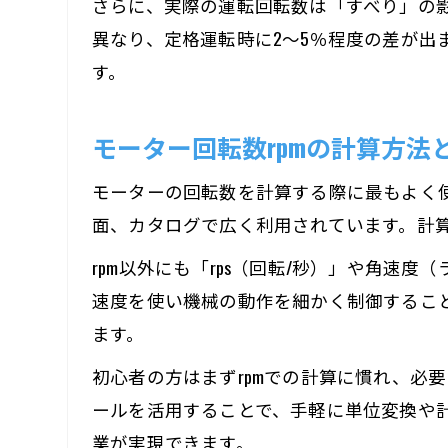
さらに、実際の運転回転数は「すべり」の
異なり、定格運転時に2～5％程度の差が
す。
モーター回転数rpmの計算方法
モーターの回転数を計算する際に最もよく使
面、カタログで広く利用されています。計算式
rpm以外にも「rps（回転/秒）」や角
速度を使い機械の動作を細かく制御するこ
ます。
初心者の方はまずrpmでの計算に慣れ、必
ールを活用することで、手軽に単位変換や
業が実現できます。