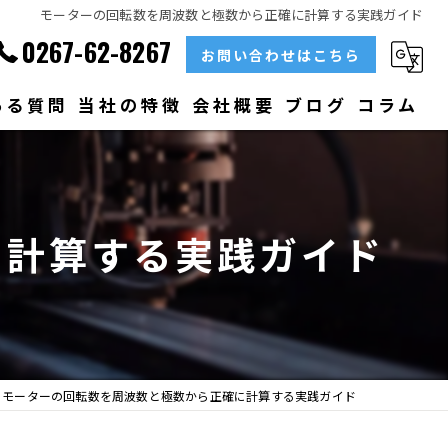
モーターの回転数を周波数と極数から正確に計算する実践ガイド
0267-62-8267
お問い合わせはこちら
ある質問
当社の特徴
会社概要
ブログ
コラム
部品
ベアリング
に計算する実践ガイド
大型
メンテナンス
販売
モーターの回転数を周波数と極数から正確に計算する実践ガイド