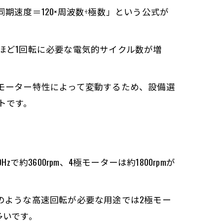
速度＝120×周波数÷極数」という公式が
ほど1回転に必要な電気的サイクル数が増
モーター特性によって変動するため、設備選
トです。
600rpm、4極モーターは約1800rpmが
のような高速回転が必要な用途では2極モー
多いです。