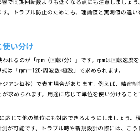
影響で同期回転数よりも低くなる点にも注意しましょう
モーター回転数アプリで手軽に計測する方法
出ます。トラブル防止のためにも、理論値と実測値の違い
スマホでモーター回転数を測る際のポイント
モーター回転数アプリの選び方と活用のコツ
と使い分け
アプリを使ったモーター回転数計測の具体例
回転数計測アプリと手動計算の違いを比較
われるのが「rpm（回転/分）」です。rpmは回転速
回転数が速度やトルクに与える影響を解明
は「rpm＝120×周波数÷極数」で求められます。
モーター回転数が速度特性に及ぼす実際の効果
速度（ラジアン毎秒）で表す場合があります。例えば、精密
モーター回転数とトルクの関係を正しく理解
とが求められます。用途に応じて単位を使い分けること
回転数変化で機械動作がどう変わるかを分析
モーター回転数による加工条件の最適化方法
要に応じて他の単位にも対応できるようにしましょう。
回転数から算出する速度とトルクの目安
計測が可能です。トラブル時や新規設計の際には、こう