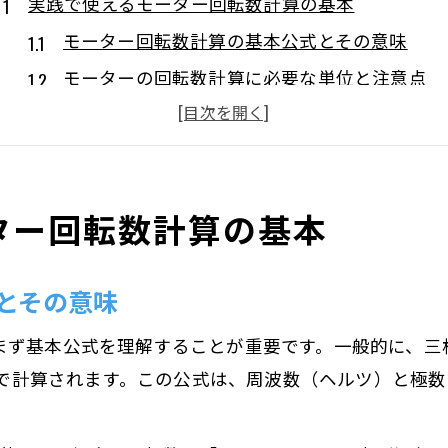
実践で使えるモーター回転数計算の基本
モーター回転数計算の基本公式とその意味
モーターの回転数計算に必要な単位と注意点
モーター回転数rpmの計算方法と使い分け
周波数と極数を使ったモーター回転数の算出法
モーター計算で活用できる便利な知識まとめ
ター回転数計算の基本
回転数と周波数・極数の深い関係に迫る
モーター回転数は周波数と極数で決まる理由
とその意味
2極や4極モーターの回転数の違いを理解する
60Hz時のモーター回転数の目安を知って活用
まず基本公式を理解することが重要です。一般的に、三
6ポールモーターは回転数がどう変わるか
数」で計算されます。この公式は、周波数（ヘルツ）と極
周波数地域ごとのモーター回転数の考え方
効率化の鍵はモーター回転数の正確な導出