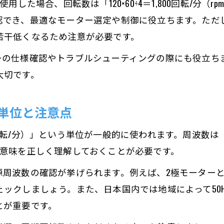
用した場合、回転数は「120×60÷4＝1,800回転/分
正確なモーター回転数計算が効率化の基本
認でき、最適なモーター選定や制御に役立ちます。ただ
若干低くなるため注意が必要です。
モーターの回転数とトルク効率の関係に注目
回転数の誤差が機械効率に与える影響とは
ーの仕様確認やトラブルシューティングの際にも役立ち
モーター回転数を上げる工夫と落とし穴
大切です。
現場で役立つモーター回転数調整の実際例
単位と注意点
モーター回転数計算120とは何か解説
モーター回転数計算120の意味と基礎概念
回転/分）」という単位が一般的に使われます。周波数は
公式120を使ったモーター回転数計算手順
に意味を正しく理解しておくことが必要です。
モーター回転数計算と極数・周波数の関係
源周波数の確認が挙げられます。例えば、2極モーターと
回転数計算120はどんな場面で使えるか
ックしましょう。また、日本国内では地域によって50Hz
モーター回転数 計算120の注意点と活用法
とが重要です。
アプリを使った回転数の簡単計測法を紹介