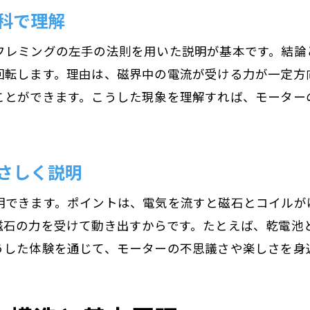
科で理解
モーター仕組みを理科実験で体感しよう
モーターが回る仕組みを実験で理解する方法
フレミングの左手の法則を用いた説明が基本です。結論
回転します。理由は、磁界中の電流が受ける力が一定方
動作原理を実験で知るモーター仕組みの魅力
ことができます。こうした現象を理解すれば、モーター
モーター仕組み実験で学ぶ磁石とコイルの役割
モーター仕組みを自由研究に活かす実験例
モーターの整流子やコイルの役割とは
さしく説明
モーター仕組みで整流子の働きを理解する
コイルがモーター仕組みに果たす重要な役割
明できます。ポイントは、電気を流すと磁石とコイルが
磁石の力を受けて動き出すからです。たとえば、乾電池
モーター回る仕組みと整流子の関係性
うした体験を通じて、モーターの不思議さや楽しさを身
理科で学ぶモーター仕組みとコイルの原理
モーター仕組み図解で見る整流子の仕組み