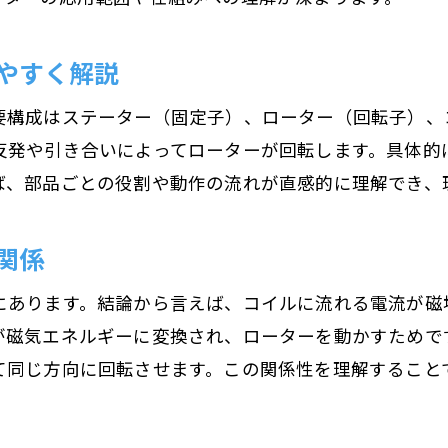
モーター仕組みで知る交流と直流の違い
やすく解説
交流モーターと直流モーターの仕組み比較
モーターが交流直流で動く仕組みの基礎
要構成はステーター（固定子）、ローター（回転子）、
交流モーター仕組みと直流モーターの特徴
反発や引き合いによってローターが回転します。具体的
ば、部品ごとの役割や動作の流れが直感的に理解でき、
モーター動作原理から見る電源種類の影響
ブラシレスモーターの特徴をわかりやすく紹介
関係
ブラシレスモーター仕組みを図解で解説
ブラシ付きとブラシレスモーターの違い
にあります。結論から言えば、コイルに流れる電流が磁
モーター仕組みで理解するブラシレスの利点
が磁気エネルギーに変換され、ローターを動かすためで
て同じ方向に回転させます。この関係性を理解すること
理科実験で使うブラシレスモーターの特徴
モーター仕組みとブラシレス構造の関係
実験を通じて知るモーターの動作原理