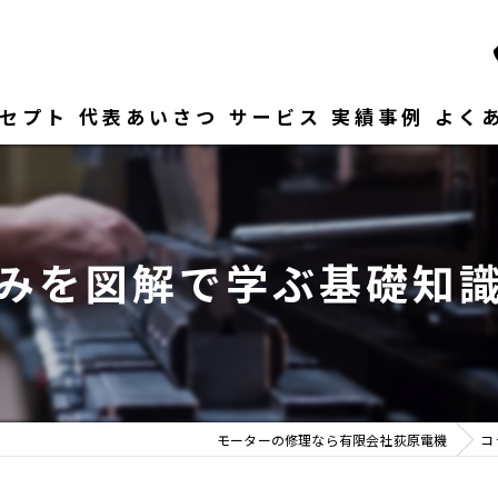
セプト
代表あいさつ
サービス
実績事例
よく
みを図解で学ぶ基礎知
モーターの修理なら有限会社荻原電機
コ