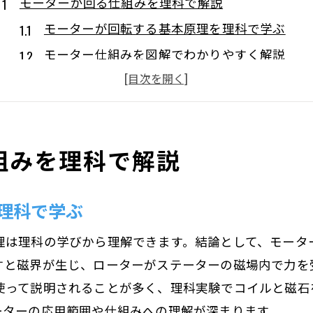
モーターが回る仕組みを理科で解説
モーターが回転する基本原理を理科で学ぶ
モーター仕組みを図解でわかりやすく解説
モーターが動く理由と電流との関係
モーターの回る仕組みを中学理科で理解
モーター仕組みを小学生にもやさしく説明
組みを理科で解説
図解で学ぶモーター構造と基本原理
モーター構造を図解で詳しく理解する方法
理科で学ぶ
モーター仕組みを図で学ぶメリットとポイント
コイルや磁石がモーター構造に与える役割
理は理科の学びから理解できます。結論として、モータ
理科で使うモーター仕組み図解のコツ
すと磁界が生じ、ローターがステーターの磁場内で力を
モーター仕組み中学教材に使える図解例
使って説明されることが多く、理科実験でコイルと磁石
ーターの応用範囲や仕組みへの理解が深まります。
交流と直流モーターの違いを理解しよう