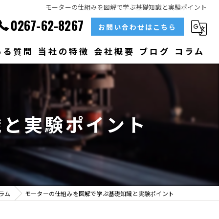
モーターの仕組みを図解で学ぶ基礎知識と実験ポイント
0267-62-8267
お問い合わせはこちら
ある質問
当社の特徴
会社概要
ブログ
コラム
部品
ベアリング
識と実験ポイント
大型
メンテナンス
販売
ラム
モーターの仕組みを図解で学ぶ基礎知識と実験ポイント