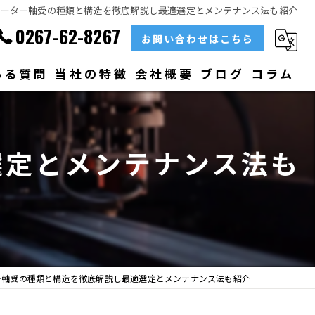
モーター軸受の種類と構造を徹底解説し最適選定とメンテナンス法も紹介
0267-62-8267
お問い合わせはこちら
ある質問
当社の特徴
会社概要
ブログ
コラム
部品
選定とメンテナンス法も
ベアリング
大型
メンテナンス
販売
ー軸受の種類と構造を徹底解説し最適選定とメンテナンス法も紹介