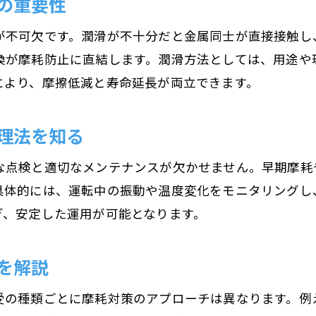
の重要性
軸受とベアリングの役割と性能差を解説
構造から見るモーター軸受けの選び方
が不可欠です。潤滑が不十分だと金属同士が直接接触し
モーター軸受け構造と選定基準を徹底解説
換が摩耗防止に直結します。潤滑方法としては、用途や
用途別モーター軸受の最適な構造選び
により、摩擦低減と寿命延長が両立できます。
モーター軸受種類と構造の特徴を比較する
理法を知る
構造の違いがモーター性能に与える影響
モーター軸受け選定に役立つ構造知識
な点検と適切なメンテナンスが欠かせません。早期摩耗
軸受構造とモーター寿命の関係を理解
具体的には、運転中の振動や温度変化をモニタリングし
グリスやオイルによる軸受メンテナンス法
ぎ、安定した運用が可能となります。
モーター軸受グリス選びの基本と注意点
を解説
モーター軸受けオイル潤滑の効果と実践法
グリスとオイルの使い分けで軸受長寿命化
受の種類ごとに摩耗対策のアプローチは異なります。例
モーター軸受のメンテナンス頻度と管理法