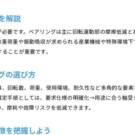
モーター軸受構造の理解が寿命延長の鍵
を解説
長寿命モーター運用に必要な構造チェック
モーター軸受構造とトラブル予防の実践法
が必要です。ベアリングは主に回転運動部の摩擦低減と
は重荷重や振動吸収が求められる産業機械や特殊環境下
軸受の構造分析で故障リスクを最小化する
することが重要です。
モーター寿命に直結する軸受構造の知識
構造理解で実現する高信頼モーター運用
グの選び方
は、回転数、荷重、使用環境、耐久性など多角的な要素
選定手順としては、要求仕様の明確化→用途に合う軸受
り、摩耗や故障リスクを低減できます。
徴を把握しよう