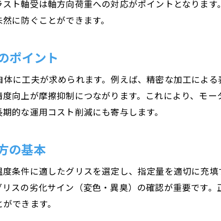
ラスト軸受は軸方向荷重への対応がポイントとなります
摩耗防止へ導くモーター軸受の潤滑管理
未然に防ぐことができます。
実践的モーター軸受潤滑メンテナンス手順
のポイント
モーター性能向上へ導く軸受の種類とは
モーター軸受種類ごとの性能特徴を解説
自体に工夫が求められます。例えば、精密な加工による
モーターの用途別おすすめ軸受種類の選び方
精度向上が摩擦抑制につながります。これにより、モー
モーター軸受とベアリングの適切な使い分け
長期的な運用コスト削減にも寄与します。
軸受種類がモーター性能に及ぼす影響とは
モーター軸受種類と最適化へのポイント
方の基本
最新モーター軸受種類と活用事例を紹介
温度条件に適したグリスを選定し、指定量を適切に充填
滑り軸受の特徴と用途を押さえよう
グリスの劣化サイン（変色・異臭）の確認が重要です。
モーター滑り軸受の基本構造を詳しく解説
とができます。
滑り軸受の用途とメリットをモーターで活用