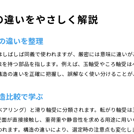
滑り軸受の潤滑方法とメンテナンスの工夫
の違いをやさしく解説
モーター滑り軸受と他種類の比較ポイント
滑り軸受が選ばれるモーターの場面とは
の違いを整理
モーター滑り軸受の寿命を伸ばす管理方法
はしばしば同義で使われますが、厳密には意味に違いが
軸受ユニットが支えるモーターの信頼性
素を持つ部品を指します。例えば、玉軸受やころ軸受は
軸受ユニットがモーターの安定稼働に不可欠
構造の違いを正確に把握し、誤解なく使い分けることが
モーター軸受ユニットの構造と選定ポイント
モーター信頼性向上を実現する軸受管理法
造比較で学ぶ
軸受ユニットとモーター性能の密接な関係
メンテナンスに強い軸受ユニットの特徴
ベアリング）と滑り軸受に分類されます。転がり軸受は
受面が直接接触し、重荷重や静音性を求める用途に用い
モーター軸受ユニットの適切な点検方法
われます。構造の違いにより、選定時の注意点も変化し
構造理解で叶える長寿命モーター運用