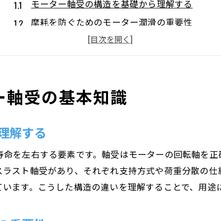
モーター軸受の構造を基礎から理解する
摩耗を防ぐためのモーター潤滑の重要性
モーター軸受の寿命を延ばす管理法を知る
軸受種類ごとの摩耗対策の違いを解説
モーター軸受の構造と摩擦低減のポイント
ー軸受の基本知識
摩耗を抑えるグリス選びと使い方の基本
ベアリングと軸受の違いをやさしく解説
理解する
モーター軸受とベアリング名称の違いを整理
モーター軸受とベアリングの構造比較で学ぶ
寿命を左右する要素です。軸受はモーターの回転軸を正
軸受とベアリングの用途の違いを解説
スラスト軸受があり、それぞれ支持方式や荷重分散の仕
モーターで使う軸受とベアリングの選び方
ています。こうした構造の違いを理解することで、用途
モーターベアリングと軸受の特徴を把握しよう