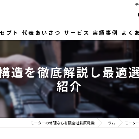
セプト
代表あいさつ
サービス
実績事例
よく
構造を徹底解説し最適
紹介
モーターの修理なら有限会社荻原電機
コラム
モータ