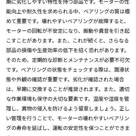
期に劣化しやすい特性を持つ部品です。モーターの性
壊れやすいベアリングの効果的な保守と修理
能向上や耐久性を求められる中、ベアリングの質は極
法まとめ
めて重要です。壊れやすいベアリングが故障すると、
モーターの寿命を延ばす！信頼性の高いメン
モーターの回転が不安定になり、振動や異音を引き起
テナンスの実践方法
こすことがあります。また、これが続くと、さらなる
部品の損傷や生産効率の低下を招く恐れがあります。
そのため、定期的な診断とメンテナンスが必要不可欠
です。ベアリングの状態をチェックする際は、潤滑状
態や外観の確認が重要です。劣化が確認された場合
は、早期に交換することが推奨されます。また、適切
な作業環境も保守の大切な要素です。温度や湿度を管
理し、異物の侵入を防げるよう留意しましょう。正し
い管理を行うことで、モーターの壊れやすいベアリン
グの寿命を延ばし、運転の安定性を保つことができま