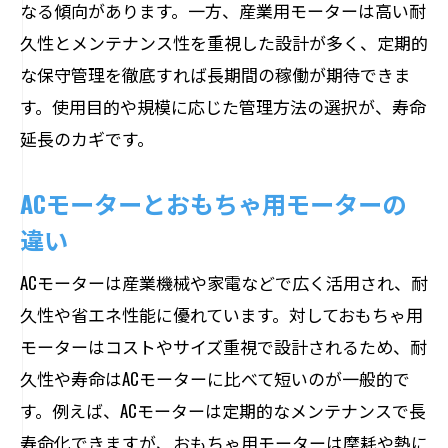
モーター寿命を左右する使用頻度の影響
なる傾向があります。一方、産業用モーターは高い耐
久性とメンテナンス性を重視した設計が多く、定期的
モーター長持ちの秘訣は日々のケアにあり
な保守管理を徹底すれば長期間の稼働が期待できま
モーター寿命を延ばす日常点検の重要性
す。使用目的や規模に応じた管理方法の選択が、寿命
定期清掃と潤滑管理が寿命を左右する理
延長のカギです。
由
劣化症状の早期発見でモーター寿命維持
ACモーターとおもちゃ用モーターの
小型モーターのメンテナンス実践例紹介
違い
産業用モーター寿命延長のケアポイント
ACモーターは産業機械や家電などで広く活用され、耐
モーター寿命を守る使い方のコツとは
久性や省エネ性能に優れています。対しておもちゃ用
駆動・セルモーターの寿命を左右する要素
モーターはコストやサイズ重視で設計されるため、耐
駆動モーター寿命に影響する主な要因を
久性や寿命はACモーターに比べて短いのが一般的で
解説
す。例えば、ACモーターは定期的なメンテナンスで長
セルモーター寿命を保つ運用と管理の工
寿命化できますが、おもちゃ用モーターは摩耗や熱に