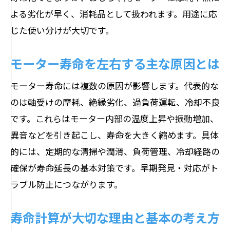
夫
よる劣化が早く、消耗品として扱われます。用途に応
バッテリー管理がモーター寿命に与える
じた使い分けが大切です。
影響
モーター寿命を左右する主な原因とは
セルモーター寿命の兆候と対策を詳しく
紹介
モーター寿命には複数の原因が影響します。代表的な
駆動モーター寿命計算のポイントと注意
のは軸受けの摩耗、絶縁劣化、過負荷運転、冷却不良
点
です。これらはモーター内部の温度上昇や振動増加、
モーター寿命を維持する使用環境の整え
異音などを引き起こし、寿命を大きく縮めます。具体
方
的には、定期的な清掃や潤滑、負荷管理、冷却経路の
寿命予測と計算方法で交換時期を見極める
確保が寿命延長の基本対策です。早期発見・対応がト
ラブル防止につながります。
モーター寿命予測の基本と活用メリット
寿命計算方法で知る最適な交換タイミン
寿命計算が大切な理由と基本の考え方
グ