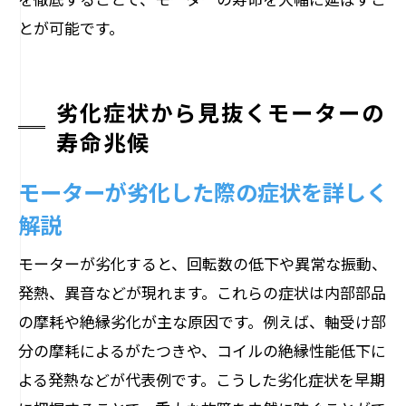
劣化症状別のモーター点検・対策方法
とが可能です。
部品交換の目安とモーター寿命への影響
小型から産業用まで使える長寿命の秘訣
劣化症状から見抜くモーターの
モーター寿命を最大化する定期管理のす
寿命兆候
すめ
安全に使い続けるための管理と注意点
モーターが劣化した際の症状を詳しく
モーター寿命に配慮した安全管理ポイン
解説
ト
モーターが劣化すると、回転数の低下や異常な振動、
異常発見時の正しい対処とモーター保護
発熱、異音などが現れます。これらの症状は内部部品
法
の摩耗や絶縁劣化が主な原因です。例えば、軸受け部
長寿命化のための運用上の注意点まとめ
分の摩耗によるがたつきや、コイルの絶縁性能低下に
産業用・小型モーター安全使用の基本知
よる発熱などが代表例です。こうした劣化症状を早期
識