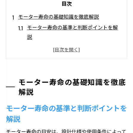
目次
モーター寿命の基礎知識を徹底解説
モーター寿命の基準と判断ポイントを解
説
小型モーターや産業用で異なる寿命傾向
ACモーターとおもちゃ用モーターの違い
モーター寿命を左右する主な原因とは
寿命計算が大切な理由と基本の考え方
モーター寿命の基礎知識を徹底
解説
寿命に影響する使用環境の注意点
劣化症状から見抜くモーターの寿命兆候
モーター寿命の基準と判断ポイントを
モーターが劣化した際の症状を詳しく解
解説
説
モーター寿命の目安は、設計仕様や使用条件によって
異音や動作不良は寿命サインの可能性も