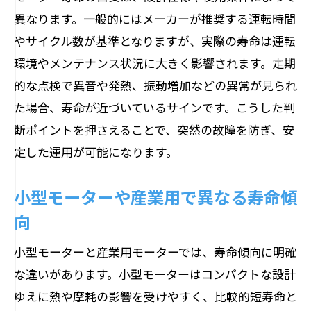
異なります。一般的にはメーカーが推奨する運転時間
モーター寿命症状を見逃さないチェック
やサイクル数が基準となりますが、実際の寿命は運転
法
環境やメンテナンス状況に大きく影響されます。定期
小型モーターの寿命兆候と注意点まとめ
的な点検で異音や発熱、振動増加などの異常が見られ
産業用モーターで多い寿命の現れ方とは
た場合、寿命が近づいているサインです。こうした判
故障予防に役立つモーター点検のコツ
断ポイントを押さえることで、突然の故障を防ぎ、安
小型から産業用まで寿命の違いを知る
定した運用が可能になります。
小型モーターと産業用の寿命比較ポイン
ト
小型モーターや産業用で異なる寿命傾
ミニ四駆やおもちゃモーター寿命の特徴
向
産業用モーターの寿命が長い理由を解説
小型モーターと産業用モーターでは、寿命傾向に明確
用途別モーター寿命の違いと選び方
な違いがあります。小型モーターはコンパクトな設計
ACモーターとマブチモーター寿命の違い
ゆえに熱や摩耗の影響を受けやすく、比較的短寿命と