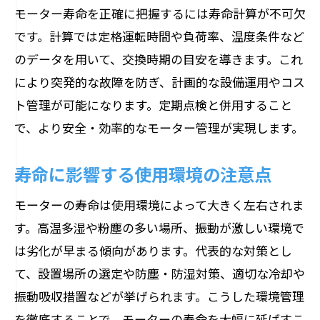
使用時間と負荷がモーター寿命に与える
モーター寿命を正確に把握するには寿命計算が不可欠
影響
です。計算では定格運転時間や負荷率、温度条件など
のデータを用いて、交換時期の目安を導きます。これ
小型モーター寿命計算の具体的手順を解
により突発的な故障を防ぎ、計画的な設備運用やコス
説
ト管理が可能になります。定期点検と併用すること
産業用モーター寿命計算の考え方と注意
で、より安全・効率的なモーター管理が実現します。
点
寿命予測で無駄なコストとトラブルを防
寿命に影響する使用環境の注意点
ぐ
モーターの寿命は使用環境によって大きく左右されま
モーターの寿命を延ばす実践的メンテ術
す。高温多湿や粉塵の多い場所、振動が激しい環境で
モーター寿命延長に効果的なメンテナン
は劣化が早まる傾向があります。代表的な対策とし
ス術
て、設置場所の選定や防塵・防湿対策、適切な冷却や
潤滑や清掃でモーター寿命を守る手順解
振動吸収措置などが挙げられます。こうした環境管理
説
を徹底することで、モーターの寿命を大幅に延ばすこ