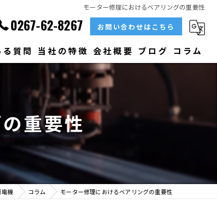
モーター修理におけるベアリングの重要性
0267-62-8267
お問い合わせはこちら
ある質問
当社の特徴
会社概要
ブログ
コラム
部品
ベアリング
グの重要性
大型
メンテナンス
販売
原電機
コラム
モーター修理におけるベアリングの重要性