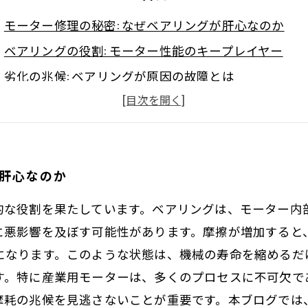
モーター修理の秘密: なぜベアリングが肝心なのか
ベアリングの役割: モーター性能のキープレイヤー
劣化の兆候: ベアリングが原因の故障とは
効果的な修理プロセス: ベアリング交換のステップ
運用効率を上げる秘訣: メンテナンスの重要性
実際の事例: ベアリング問題がもたらした高額修理
が肝心なのか
モーターライフを延ばす! 覚えておきたいベアリング
的な役割を果たしています。ベアリングは、モーター内
に悪影響を及ぼす可能性があります。摩擦が増加すると
になります。このような状態は、機械の寿命を縮めるだ
す。特に産業用モーターは、多くのプロセスに不可欠で
摩耗の兆候を見逃さないことが重要です。本ブログでは