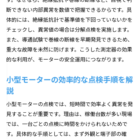
モーター異常の早期発見につながる計画
断できない内部異常を数値で把握できるからです。具
管理
体的には、絶縁抵抗計で基準値を下回っていないかを
効率的な点検スケジュール作成のポイン
チェックし、異常値の場合は分解点検を実施します。
ト
また、導通試験で巻線の断線を早期発見できるため、
現場運用に合ったモーター点検周期の考
重大な故障を未然に防げます。こうした測定器の効果
え方
的な利用が、モーターの安全運用につながります。
設備全体の安定化に寄与する点検体制と
は
小型モーターの効率的な点検手順を解
説
小型モーターの点検では、短時間で効率よく異常を発
見することが重要です。理由は、稼働台数が多い現場
では、一台ごとの点検に時間をかけられないためで
す。具体的な手順としては、まず外観と端子部の確