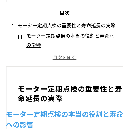
目次
モーター定期点検の重要性と寿命延長の実際
モーター定期点検の本当の役割と寿命へ
の影響
点検頻度がモーターの寿命に与える効果
とは
モーター定期点検で早期発見できるリス
ク要因
モーター定期点検の重要性と寿
小型モーターの寿命を左右する点検ポイ
命延長の実際
ント
モーター定期点検の本当の役割と寿命
モーターの点検がコスト削減につながる
への影響
理由