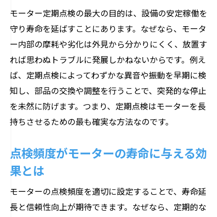
定期点検でモーターのトラブルを未然に
モーター定期点検の最大の目的は、設備の安定稼働を
防ぐ方法
守り寿命を延ばすことにあります。なぜなら、モータ
効率的なモーター点検方法を徹底解説
ー内部の摩耗や劣化は外見から分かりにくく、放置す
モーター点検方法の基本と現場での実践
れば思わぬトラブルに発展しかねないからです。例え
例
ば、定期点検によってわずかな異音や振動を早期に検
知し、部品の交換や調整を行うことで、突発的な停止
テスターを活用したモーター故障の見分
を未然に防げます。つまり、定期点検はモーターを長
け方
持ちさせるための最も確実な方法なのです。
小型モーターの効率的な点検手順を解説
モーター定期点検で注目すべきチェック
点検頻度がモーターの寿命に与える効
項目
果とは
点検効率を高めるスケジュール作成のコ
ツ
モーターの点検頻度を適切に設定することで、寿命延
長と信頼性向上が期待できます。なぜなら、定期的な
モーター定期点検を現場で成功させる工