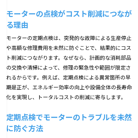
絶縁抵抗測定がもたらすモーター保全効果
モーターの点検がコスト削減につなが
モーター絶縁抵抗の測り方と点検の重要
る理由
性
絶縁抵抗測定でモーター故障を予防する
モーターの定期点検は、突発的な故障による生産停止
方法
や高額な修理費用を未然に防ぐことで、結果的にコス
小型モーターの絶縁劣化を早期発見する
ト削減につながります。なぜなら、計画的な消耗部品
コツ
の交換や清掃によって、修理の緊急性や範囲が限定さ
モーター定期点検における絶縁抵抗の役
れるからです。例えば、定期点検による異常箇所の早
割
期是正が、エネルギー効率の向上や設備全体の長寿命
化を実現し、トータルコストの削減に寄与します。
絶縁抵抗測定が寿命延長に貢献する理由
モーター保全現場での絶縁診断の実践例
定期点検でモーターのトラブルを未然
定期点検を怠るリスクと設備への影響
に防ぐ方法
モーター定期点検を怠った場合の具体的