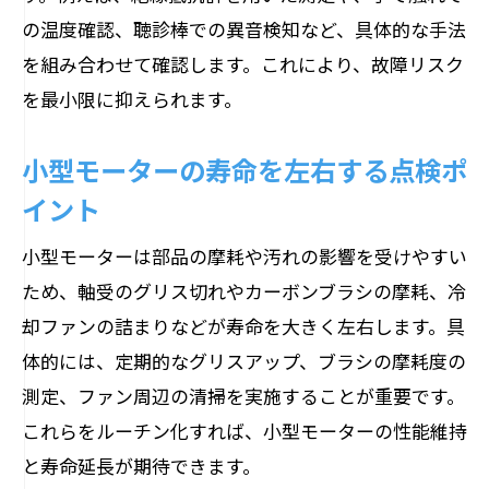
説
の温度確認、聴診棒での異音検知など、具体的な手法
モーターの寿命計算と定期点検の関係性
を組み合わせて確認します。これにより、故障リスク
モーター寿命計算の基本と活用ポイント
を最小限に抑えられます。
定期点検がモーター寿命時間に与える影
響
小型モーターの寿命を左右する点検ポ
点検記録を活かしたモーター寿命の予測
イント
方法
小型モーターは部品の摩耗や汚れの影響を受けやすい
小型モーターの寿命を計算するための注
ため、軸受のグリス切れやカーボンブラシの摩耗、冷
意点
却ファンの詰まりなどが寿命を大きく左右します。具
寿命計算とモーター日常管理の重要な関
体的には、定期的なグリスアップ、ブラシの摩耗度の
係
測定、ファン周辺の清掃を実施することが重要です。
モーター寿命延長のための点検戦略を考
これらをルーチン化すれば、小型モーターの性能維持
察
と寿命延長が期待できます。