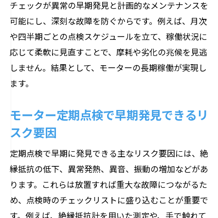
チェックが異常の早期発見と計画的なメンテナンスを
夫
可能にし、深刻な故障を防ぐからです。例えば、月次
異常兆候を見抜くモーター点検のコツ
や四半期ごとの点検スケジュールを立て、稼働状況に
モーターの異常音や振動を早期に察知す
応じて柔軟に見直すことで、摩耗や劣化の兆候を見逃
る方法
しません。結果として、モーターの長期稼働が実現し
焼けや異常温度から故障を予防するチェ
ます。
ック手順
小型モーターの故障を見抜く日常点検の
モーター定期点検で早期発見できるリ
ポイント
スク要因
モーター定期点検で発見できる異常兆候
定期点検で早期に発見できる主なリスク要因には、絶
とは
縁抵抗の低下、異常発熱、異音、振動の増加などがあ
テスターによる異常診断の実践的な使い
ります。これらは放置すれば重大な故障につながるた
方
め、点検時のチェックリストに盛り込むことが重要で
モーター点検で注意すべき予兆現象を解
す。例えば、絶縁抵抗計を用いた測定や、手で触れて