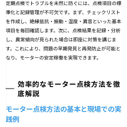
なリスク
定期点検でトラブルを未然に防ぐには、点検項目の標
準化と記録管理が不可欠です。まず、チェックリスト
設備停止を未然に防ぐモーター点検の重
を作成し、絶縁抵抗・振動・温度・異音といった基本
要性
項目を毎回確認します。次に、点検結果を記録・分析
点検不足が引き起こすモーター故障の実
し、異常傾向が見られた場合は即座に対策を講じま
態
す。これにより、問題の早期発見と再発防止が可能と
定期点検をしない場合のコスト増加リス
なり、モーターの安定稼働を実現できます。
ク
モーターの安全運転を守るための注意点
点検を怠ると起こり得る設備トラブルを
効率的なモーター点検方法を徹
解説
底解説
実践的モーター点検記録の管理ポイント
モーター点検方法の基本と現場での実
モーター点検記録を効果的に管理する方
践例
法