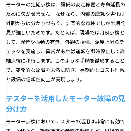
定期点検の記録が寿命延長に役立つ理由
モーターの定期点検は、設備の安定稼働と寿命延長の
モーター点検データの分析で得られる知
ために欠かせません。なぜなら、内部の摩耗や劣化は
見
外観からは分かりづらく、計画的な点検でしか早期発
見が難しいためです。たとえば、現場では月例点検と
記録管理がモーター故障予防に与える影
して、異音や振動の有無、外観の損傷、温度上昇のチ
響
ェックを実施し、異常があれば運転を即時停止して詳
点検履歴を活かした保守計画の立て方
細点検に移行します。このような手順を徹底すること
モーター記録管理を効率化する具体策
で、突発的な故障を未然に防ぎ、長期的なコスト削減
モーターの安定稼働を支える点検スケジュー
と設備の信頼性向上が実現します。
ル
モーター定期点検に最適なスケジュール
テスターを活用したモーター故障の見
例
分け方
点検頻度の見直しで設備の安定稼働を実
モーター点検においてテスターの活用は非常に有効で
現
す。なぜなら、絶縁抵抗や巻線の断線など、目視で判