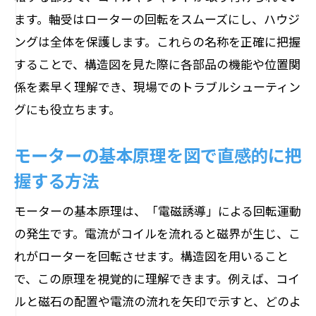
図解で見るDC・ACモーターの基本構造
ます。軸受はローターの回転をスムーズにし、ハウジ
モーターの仕組みと回路の違いを深掘り
ングは全体を保護します。これらの名称を正確に把握
することで、構造図を見た際に各部品の機能や位置関
DCモーターとACモーターの主な特徴に注
係を素早く理解でき、現場でのトラブルシューティン
目
グにも役立ちます。
構造図から読み解くDC・ACモーターの仕
組み
モーターの基本原理を図で直感的に把
モーターの用途別でわかる構造の違い
握する方法
三相モーターの内部構造をやさしく解説
モーターの基本原理は、「電磁誘導」による回転運動
三相モーターの内部構造と基本原理を解
の発生です。電流がコイルを流れると磁界が生じ、こ
説
れがローターを回転させます。構造図を用いること
三相モーター構造図で内部の仕組みを理
で、この原理を視覚的に理解できます。例えば、コイ
解
ルと磁石の配置や電流の流れを矢印で示すと、どのよ
三相モーターの特徴と構造の違いに注目