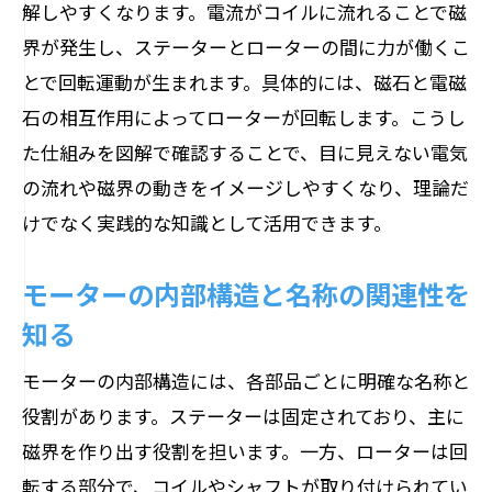
解しやすくなります。電流がコイルに流れることで磁
モーターが回る原理を中学生にもやさし
界が発生し、ステーターとローターの間に力が働くこ
く説明
とで回転運動が生まれます。具体的には、磁石と電磁
モーターの構造と回転の仕組みを簡単に
石の相互作用によってローターが回転します。こうし
理解
た仕組みを図解で確認することで、目に見えない電気
中学生が知りたいモーターの基本構造と
の流れや磁界の動きをイメージしやすくなり、理論だ
動作
けでなく実践的な知識として活用できます。
モーターの回る仕組みと構造名称の関係
身近なモーターで学ぶ回転の仕組み
モーターの内部構造と名称の関連性を
モーターの構造から回転運動が生まれる
知る
理由
モーターの内部構造には、各部品ごとに明確な名称と
DCとACモーターの違いを図解で理解
役割があります。ステーターは固定されており、主に
DCモーターとACモーター構造の違いを解
磁界を作り出す役割を担います。一方、ローターは回
説
転する部分で、コイルやシャフトが取り付けられてい