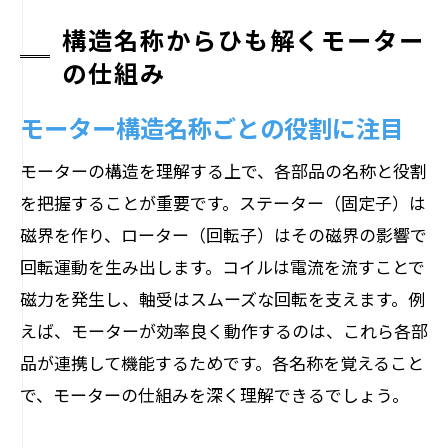
モーター理解を深める図解付き基礎知識
構造名称からひも解くモーター
図解で学ぶモーターの基礎と構造原理
の仕組み
モーター構造図から得る応用知識のヒン
モーター構造名称ごとの役割に注目
ト
モーターの基本構造を図解でわかりやす
モーターの構造を理解する上で、各部品の名称と役割
く
を把握することが重要です。ステーター（固定子）は
磁界を作り、ローター（回転子）はその磁界の影響で
モーターの仕組みを応用例と共に解説
回転運動を生み出します。コイルは電流を流すことで
構造図で深まるモーターの専門知識
磁力を発生し、軸受はスムーズな回転を支えます。例
モーター構造の理解を深めるための基礎
えば、モーターが効率良く動作するのは、これら各部
ポイント
品が連携して機能するためです。各名称を覚えること
で、モーターの仕組みを深く理解できるでしょう。