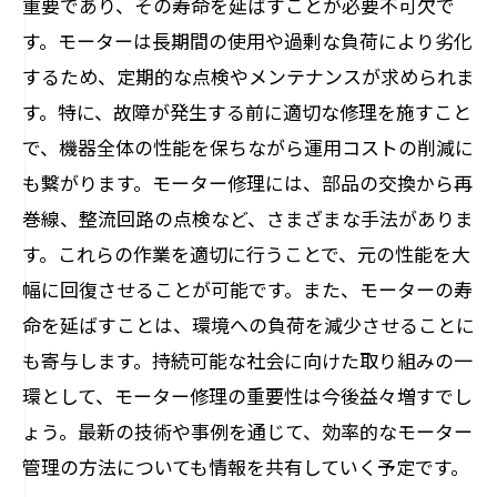
重要であり、その寿命を延ばすことが必要不可欠で
理の未来
す。モーターは長期間の使用や過剰な負荷により劣化
持続可能な社会に向けて：モーター修理の重
するため、定期的な点検やメンテナンスが求められま
要性
す。特に、故障が発生する前に適切な修理を施すこと
で、機器全体の性能を保ちながら運用コストの削減に
も繋がります。モーター修理には、部品の交換から再
巻線、整流回路の点検など、さまざまな手法がありま
す。これらの作業を適切に行うことで、元の性能を大
幅に回復させることが可能です。また、モーターの寿
命を延ばすことは、環境への負荷を減少させることに
も寄与します。持続可能な社会に向けた取り組みの一
環として、モーター修理の重要性は今後益々増すでし
ょう。最新の技術や事例を通じて、効率的なモーター
管理の方法についても情報を共有していく予定です。