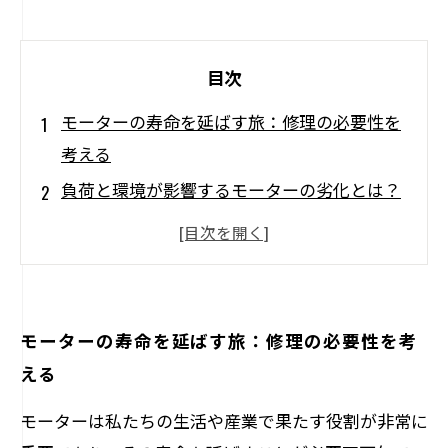
目次
モーターの寿命を延ばす旅：修理の必要性を
考える
負荷と環境が影響するモーターの劣化とは？
モーター修理の威力：性能を回復させるため
の方法
未然に防ぐ！効果的なモーターのメンテナン
ス
モーターの寿命を延ばす旅：修理の必要性を考
運用コスト削減に繋がるモーター修理のメリ
える
ット
モーターは私たちの生活や産業で果たす役割が非常に
テクノロジーの進化と共に変わるモーター管