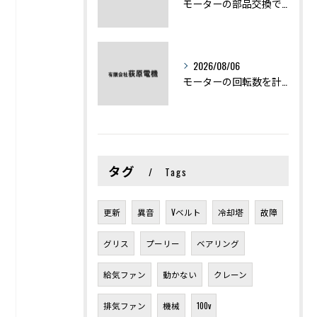
モーターの部品交換で競艇予想力を高める基礎知識と実費負担のポイント
2026/08/06
モーターの回転数を計算から実践まで徹底解説
タグ
Tags
更新
異音
Vベルト
冷却塔
故障
グリス
プーリー
ベアリング
給気ファン
動かない
クレーン
排気ファン
機械
100v