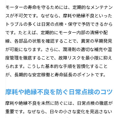
故障予防に役立つモーター点検の極意
モーターの寿命を守るためには、定期的なメンテナン
モーター点検で見逃せない劣化症状の把
スが不可欠です。なぜなら、摩耗や絶縁不良といった
握術
トラブルの多くは日常の点検・保守で予防できるから
です。たとえば、定期的にモーター内部の清掃や配
専門家が教えるモーター故障調べ方の基
線、各部品の状態を確認することで、異常の早期発見
本
が可能になります。さらに、潤滑剤の適切な補充や温
点検時に注意すべき異常音と振動のサイ
度管理を徹底することで、故障リスクを最小限に抑え
ン
られます。こうした基本的な手順を習慣化すること
定期点検でモーター寿命を延ばす実践ポ
が、長期的な安定稼働と寿命延長のポイントです。
イント
絶縁不良や摩耗を見抜く具体的なチェッ
摩耗や絶縁不良を防ぐ日常点検のコツ
ク項目
摩耗や絶縁不良を未然に防ぐには、日常点検の徹底が
異常発見から対策実践までの点検フロー
重要です。なぜなら、日々の小さな変化を見逃さない
異常音や振動から読み解くモーターの危険信