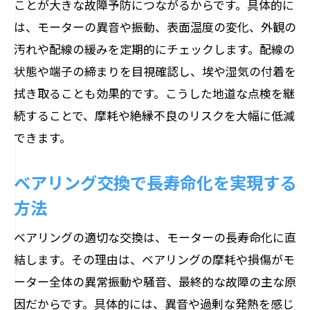
ことが大きな故障予防につながるからです。具体的に
号
は、モーターの異音や振動、表面温度の変化、外観の
モーターのうなり音の原因と対策を徹底
汚れや配線の緩みを定期的にチェックします。配線の
解説
状態や端子の締まりを目視確認し、埃や湿気の付着を
異音や振動が示すモーター故障の前兆と
拭き取ることも効果的です。こうした地道な点検を継
は
続することで、摩耗や絶縁不良のリスクを大幅に低減
振動計測で読み解くモーターの異常サイ
できます。
ン
異常音発見後の正しい調べ方と修理の流
ベアリング交換で長寿命化を実現する
れ
方法
危険信号を見逃さないモーター点検の重
ベアリングの適切な交換は、モーターの長寿命化に直
要性
結します。その理由は、ベアリングの摩耗や損傷がモ
トルク低下や過負荷を疑うべき異常症状
ーター全体の異常振動や騒音、最終的な故障の主な原
モーターが回らない時に考えるべき原因と対
因だからです。具体的には、異音や過剰な発熱を感じ