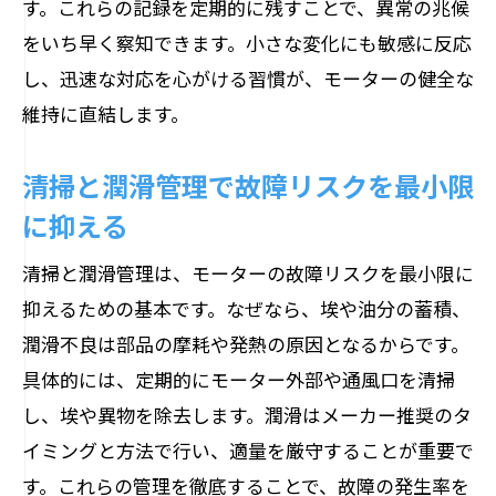
す。これらの記録を定期的に残すことで、異常の兆候
モーターオーバーホールの基本手順と流
をいち早く察知できます。小さな変化にも敏感に反応
れ
し、迅速な対応を心がける習慣が、モーターの健全な
分解点検で見抜く故障リスクと注意点
維持に直結します。
オーバーホールが寿命延長に与える効果
部品交換や再組立の重要なチェックポイ
清掃と潤滑管理で故障リスクを最小限
ント
に抑える
オーバーホール後の性能確認と試運転手
清掃と潤滑管理は、モーターの故障リスクを最小限に
順
抑えるための基本です。なぜなら、埃や油分の蓄積、
設備管理で活かすオーバーホール実践法
潤滑不良は部品の摩耗や発熱の原因となるからです。
過負荷やトルク低下を防ぐメンテナンスの知
具体的には、定期的にモーター外部や通風口を清掃
恵
し、埃や異物を除去します。潤滑はメーカー推奨のタ
モーター過負荷の原因と予防メンテナン
イミングと方法で行い、適量を厳守することが重要で
ス法
す。これらの管理を徹底することで、故障の発生率を