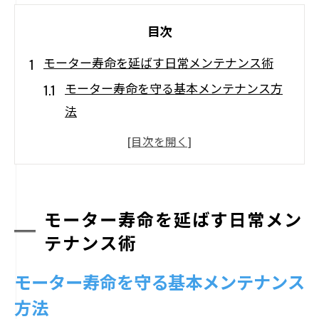
目次
モーター寿命を延ばす日常メンテナンス術
モーター寿命を守る基本メンテナンス方
法
摩耗や絶縁不良を防ぐ日常点検のコツ
ベアリング交換で長寿命化を実現する方
法
モーターの劣化症状を早期発見する習慣
モーター寿命を延ばす日常メン
づくり
テナンス術
清掃と潤滑管理で故障リスクを最小限に
モーター寿命を守る基本メンテナンス
抑える
方法
安定稼働を支える実践的モーター管理術