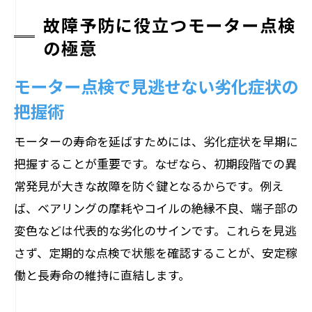
調例
故障予防に役立つモーター点検
電気的要因に注目した劣化診断のコツ
の極意
小型モーターの寿命を左右する点検項目
モーター点検で見逃せない劣化症状の
現場で役立つ簡単な診断方法と注意点
把握術
実践的メンテナンス方法で故障リスクを最小
化
モーターの寿命を延ばすためには、劣化症状を早期に
モーター故障リスクを抑える日常管理の
把握することが重要です。なぜなら、初期段階での異
基本
常発見が大きな故障を防ぐ鍵となるからです。例え
効果的なモーター点検法で異常を早期発
ば、ベアリングの摩耗やコイルの絶縁不良、端子部の
見
変色などは代表的な劣化のサインです。これらを見逃
メンテナンス方法の見直しで安定稼働を
さず、定期的な点検で状態を確認することが、安定稼
実現
働と長寿命の維持に直結します。
トラブル発生時の迅速な対応フローを習