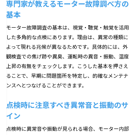
専門家が教えるモーター故障調べ方の
得する
基本
現場経験に基づくメンテナンスの実践知
識
モーター故障調査の基本は、視覚・聴覚・触覚を活用
長期的な設備管理に役立つ予防保全の重
した多角的な点検にあります。理由は、異常の種類に
要性
よって現れる兆候が異なるためです。具体的には、外
観検査での焦げ跡や異臭、運転時の異音・振動、温度
上昇の有無をチェックします。こうした基本を押さえ
ることで、早期に問題箇所を特定し、的確なメンテナ
ンスへとつなげることができます。
点検時に注意すべき異常音と振動のサ
イン
点検時に異常音や振動が見られる場合、モーター内部