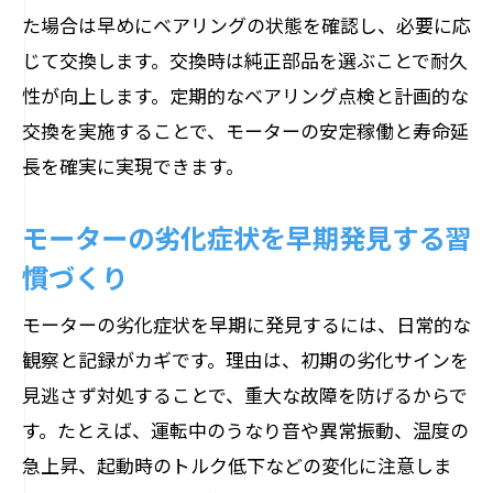
策
た場合は早めにベアリングの状態を確認し、必要に応
モーターが回らない原因を見極める基本
じて交換します。交換時は純正部品を選ぶことで耐久
手順
性が向上します。定期的なベアリング点検と計画的な
動かないモーターの直し方と実践的対処
交換を実施することで、モーターの安定稼働と寿命延
法
長を確実に実現できます。
コイル断線や電圧低下に対する修理ポイ
モーターの劣化症状を早期発見する習
ント
慣づくり
過負荷やトルク低下による停止の原因と
は
モーターの劣化症状を早期に発見するには、日常的な
初動トラブル時のチェックリストと安全
観察と記録がカギです。理由は、初期の劣化サインを
対策
見逃さず対処することで、重大な故障を防げるからで
復旧までの流れと再発防止のポイント
す。たとえば、運転中のうなり音や異常振動、温度の
急上昇、起動時のトルク低下などの変化に注意しま
オーバーホール手順で実現する長期安定稼働