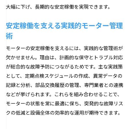
トルク低下を早期発見するモーター点検
大幅に下げ、長期的な安定稼働を実現できます。
術
負荷管理と温度監視で安定稼働を維持す
安定稼働を支える実践的モーター管理
る方法
術
定期的な部品交換が過負荷対策の鍵とな
モーターの安定稼働を支えるには、実践的な管理術が
る理由
欠かせません。理由は、計画的な保守とトラブル対応
トルク異常時の対応と修理実践ポイント
が総合的な故障予防につながるためです。主な実践策
長期使用に向けたモーター故障予防策
として、定期点検スケジュールの作成、異常データの
小型モーター故障を見抜く診断ポイント集
記録と分析、部品交換履歴の管理、専門業者との連携
小型モーター故障調べ方の具体的ステッ
などが挙げられます。これらを組み合わせることで、
プ
モーターの状態を常に最適に保ち、突発的な故障リス
クの低減と設備全体の効率的な運用が期待できます。
異常音や過熱から推測する故障パターン
ベアリング摩耗が招く小型モーターの不