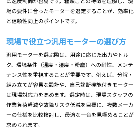
は速度制御が容易です。種類ごとの特徴を理解し、現
産業用モーターの効率化メンテナンス方
場の要件に合ったモーターを選定することが、効率化
法
と信頼性向上のポイントです。
日常点検で防ぐモーターのトラブル対策
メンテナンスしやすいモーターの選び方
現場で役立つ汎用モーターの選び方
モーター寿命を延ばす点検のコツと実践
汎用モーターを選ぶ際は、用途に応じた出力やトル
現場で重視したいメンテナンス体制
ク、環境条件（温度・湿度・粉塵）への耐性、メンテ
汎用モーターのメンテナンス頻度を考え
ナンス性を重視することが重要です。例えば、分解・
る
組み立てが容易な設計や、自己診断機能付きモーター
モーター寿命を延ばすための実践的対策
は現場対応力を高めます。選定時は、現場スタッフの
産業用モーター寿命を延ばす管理法
作業負荷軽減や故障リスク低減を目標に、複数メーカ
ーの仕様を比較検討し、最適な一台を見極めることが
モーターの寿命はどう決まるのか解説
求められます。
寿命を左右するモーターの使用条件とは
メンテナンスが寿命延長に与える影響