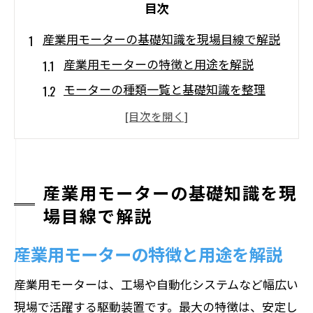
目次
産業用モーターの基礎知識を現場目線で解説
産業用モーターの特徴と用途を解説
モーターの種類一覧と基礎知識を整理
現場で役立つ汎用モーターの選び方
産業用モーターとは何かをやさしく解説
モーターの仕組みと工業用活用のポイン
ト
産業用モーターの基礎知識を現
場目線で解説
日本のモーターメーカーの基礎動向を紹
介
産業用モーターの特徴と用途を解説
用途に応じたモーター選定のポイントとは
産業用モーターは、工場や自動化システムなど幅広い
産業用モーター用途別の最適な選び方
現場で活躍する駆動装置です。最大の特徴は、安定し
工場設備で使うモーター選定の注意点