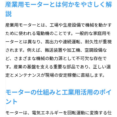
産業用モーターとは何かをやさしく解
長寿命モーター導入の工夫とポイント
説
現場でできるモーター寿命対策実例
産業用モーターとは、工場や生産設備で機械を動かす
2pと4pモーターの違いを徹底比較
ために使われる電動機のことです。一般的な家庭用モ
2pモーターと4pモーターの基本的な違い
ーターとは異なり、高出力や連続運転、耐久性が重視
用途別に見る2pと4pモーターの使い分け
されます。例えば、搬送装置や加工機、空調設備な
産業用モーター選定で注目すべきポイン
ど、さまざまな機械の動力源として不可欠な存在で
ト
す。産業の基盤を支える重要な部品であり、正しい選
2p・4pモーターの特徴と現場での利点
定とメンテナンスが現場の安定稼働に直結します。
用途と効率で比較する2p4pモーター選び
モーターの仕組みと工業用活用のポイ
2p4pモーターの寿命や性能の傾向を解説
ント
最新動向に学ぶモーター選びのコツ
産業用モーター市場の最新動向を押さえ
モーターは、電気エネルギーを回転運動に変換する仕