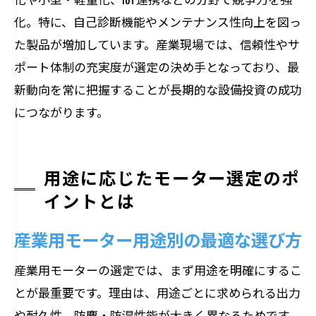
大手モーターメーカーの今後の展望とは
化。特に、自己診断機能やメンテナンス性向上を図っ
産業用モーターの最新トレンドを紹介
た製品が増加しています。産業現場では、信頼性やサ
日本発モーター技術の強みと将来性
ポート体制の充実度が選定の決め手となっており、最
工業用モーターの買取市場にも注目
新動向を常に把握することが長期的な設備投資の成功
業界動向を踏まえた今後の選定ポイント
につながります。
用途に応じたモーター選定のポ
イントとは
産業用モーター用途別の最適な選び方
産業用モーターの選定では、まず用途を明確にするこ
とが最重要です。理由は、用途ごとに求められる出力
や耐久性、防塵・防湿性能が大きく異なるためです。