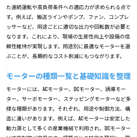
た連続運転や高負荷条件への適応力が求められる点で
用途に合わせたモーター種類と特徴比較
す。例えば、搬送ラインやポンプ、ファン、コンプレ
汎用モーターと専用モーターの違い解説
ッサーなど、用途ごとに適切な出力や回転数が必要と
業界ごとに異なるモーターの選定基準
なります。これにより、現場の生産性向上や設備の信
用途に応じたモーター性能の見極め方
頼性維持が実現します。用途別に最適なモーターを選
信頼性を高めるモーターの種類と特徴
ぶことが、長期的なコスト削減にもつながります。
産業用モーターの信頼性を左右する要素
モーターの種類一覧と基礎知識を整理
モーターの種類と信頼性強化のポイント
日本のモーターメーカーが誇る技術力
モーターには、ACモーター、DCモーター、誘導モー
長寿命を実現するモーターの選び方
ター、サーボモーター、ステッピングモーターなど多
様な種類があります。それぞれ、用途や制御方法、構
モーター種類一覧から信頼性で比較
造に違いがあります。例えば、ACモーターは安定した
大手モーターメーカーの特徴に学ぶ
動力源として多くの産業機械で利用され、DCモーター
効率化を実現するモーターのメンテナンス術