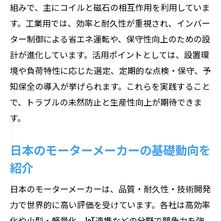
る
組みで、主にコイルと磁石の相互作用を利用していま
パナソニックモータ撤退が与える影響と
す。工業用では、効率と耐久性が重視され、インバー
は
ター制御による省エネ運転や、保守性向上のための設
モーターメーカーランキングから見る選
計が進化しています。活用ポイントとしては、設置環
び方
境や負荷特性に応じた選定、定期的な点検・保守、予
知保全の導入が挙げられます。これらを実践すること
最新技術を用いたモーター選定のポイン
で、トラブルの未然防止と生産性向上が期待できま
ト
す。
効率化に繋がるモーター最新トレンド解
説
日本のモーターメーカーの基礎動向を
今注目の日本モーターメーカー動向まと
紹介
め
日本のモーターメーカー動向と今後の展望
日本のモーターメーカーは、品質・耐久性・技術開発
力で世界的に高い評価を受けています。各社は高効率
日本モーターメーカーの市場動向を分析
化や小型・軽量化、IoT連携などの分野で競争力を強