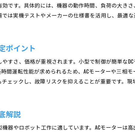
が有効です。具体的には、機器の動作時間、負荷の大き
最適なモーター選定のポイントをまとめて紹介
場では実機テストやメーカーの仕様書を活用し、最適な
モーター選びで重視すべき最適化ポイント
用途や性能で異なるモーター選定の要点
トルク・回転数に合わせた選定方法まとめ
定ポイント
適切なモーター選定の判断基準を解説
しやすさ、価格が重視されます。小型で制御が簡単なD
モーター種類別の選び方総まとめ
長時間運転性能が求められるため、ACモーターや三相モ
実践で役立つモーター選定のポイント集
もチェックし、故障リスクを抑えることが重要です。現
底解説
型機器やロボット工作に適しています。ACモーターは