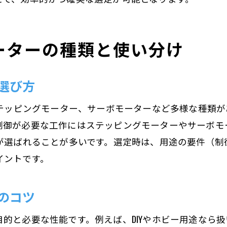
初心者向け工作用モーター選定の基本
用途別で見る工作モーターの種類と選び方
ーターの種類と使い分け
モーター選びに役立つ実例と注意点
工作に適したモーターの性能を見極める
選び方
モーター選定計算を工作に活かす方法
ステッピングモーター、サーボモーターなど多様な種類
三相モーターの種類を用途別に解説
制御が必要な工作にはステッピングモーターやサーボモ
三相モーター種類と用途ごとの選び方
ーが選ばれることが多いです。選定時は、用途の要件（
三相モーター選定で知るべき基本ポイント
イントです。
用途別三相モーターの特徴と選定方法
産業用に最適な三相モーターの種類
のコツ
三相モーターと単相モーターの違い
的と必要な性能です。例えば、DIYやホビー用途なら扱
三相モーターの選び方と実例紹介