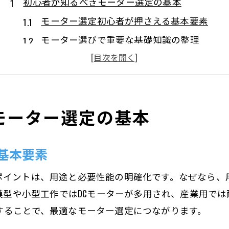
初心者が知るべきモーター選定の基本
モーター選定初心者が押さえる基本要素
モーター選びで重要な基礎知識の整理
初心者でも理解できるモーターの選び方
用途別に知るモーター選定の基本ステップ
モーター選びで失敗しないポイントとは
モーター選定の基本
モーター選定の流れと必要な準備事項
用途別で考えるモーターの種類と使い分け
基本要素
モーターの種類一覧と用途別の選び方
用途に応じたモーター使い分けのコツ
ポイントは、用途と必要性能の明確化です。なぜなら、
工作や産業用で違うモーター選定ポイント
、模型や小型工作ではDCモーターが多用され、産業用では
モーター種類と用途の関係を徹底解説
することで、最適なモーター選定につながります。
モーター選びに役立つ使い分け事例紹介