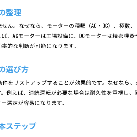
の整理
モーター種類を用途で正しく選ぶ方法
モーター選定に役立つトルクと回転数の計算法
せん。なぜなら、モーターの種類（AC・DC）、極数
モーターのトルク計算方法と選定の基礎
ば、ACモーターは工場設備に、DCモーターは精密機
回転数を考慮したモーター選びのポイント
効率的な判断が可能になります。
モーター選定で使えるトルク計算式の実例
の選び方
トルクと回転数の関係を正しく理解する
モーター選定に役立つ計算の手順を解説
条件をリストアップすることが効果的です。なぜなら、
実務で使えるモーターの出力計算方法
す。例えば、連続運転が必要な場合は耐久性を重視し、
ACとDCモーターの違いを徹底比較
ター選定が容易になります。
ACモーターとDCモーターの選び方比較
本ステップ
モーター選定に役立つACとDCの特徴
AC・DCモーターの用途別違いを解説