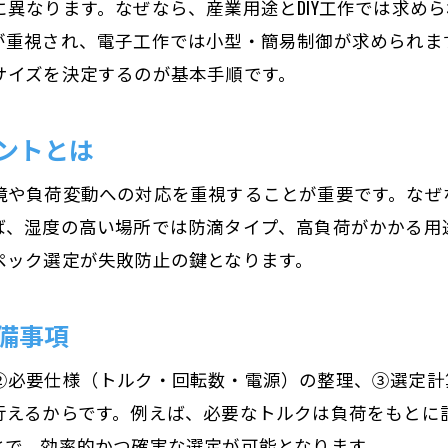
異なります。なぜなら、産業用途とDIY工作では求め
どちらが適切？ACとDCモーターの選定基準
が重視され、電子工作では小型・簡易制御が求められま
モーター種類別のメリットとデメリット
サイズを決定するのが基本手順です。
ACDCモーターの選び方で失敗しないコツ
ントとは
モーターの極数が性能に与える影響とは
モーター極数が性能に及ぼす基本的な影響
境や負荷変動への対応を重視することが重要です。なぜ
4Pモーターと6Pモーターの違いを理解する
ば、湿度の高い場所では防滴タイプ、高負荷がかかる用
極数の違いとモーター選定の重要性
ペック選定が失敗防止の鍵となります。
用途別に選ぶモーター極数のポイント
回転数と極数の関係を正しく把握する
備事項
モーター性能向上に極数が果たす役割
②必要仕様（トルク・回転数・電源）の整理、③選定計
工作に最適なモーターの選び方ガイド
行えるからです。例えば、必要なトルクは負荷をもとに
工作モーター選びで失敗しないコツ
とで、効率的かつ確実な選定が可能となります。