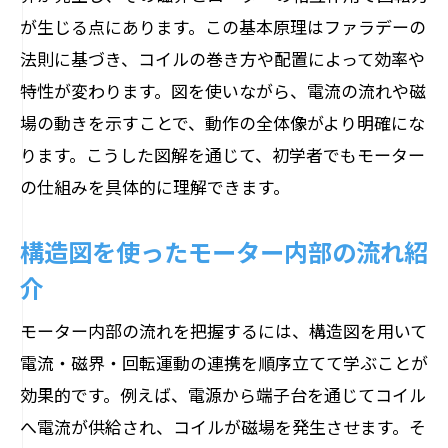
が生じる点にあります。この基本原理はファラデーの
モーターの仕組みを通して違いを理解
法則に基づき、コイルの巻き方や配置によって効率や
三相モーター構造図で見る応用のポイント
特性が変わります。図を使いながら、電流の流れや磁
三相モーター構造図で応用事例を考察
場の動きを示すことで、動作の全体像がより明確にな
モーター構造から見た三相の特徴とは
ります。こうした図解を通じて、初学者でもモーター
三相モーターの内部構造と応用ポイント
の仕組みを具体的に理解できます。
三相モーター仕組みを図解で徹底解説
構造図を使ったモーター内部の流れ紹
モーター応用に役立つ三相構造の知識
介
構造図で学ぶ三相モーターの活用法
小学校でも学べるモーター仕組みの基本
モーター内部の流れを把握するには、構造図を用いて
小学校理科で学ぶモーター構造と仕組み
電流・磁界・回転運動の連携を順序立てて学ぶことが
モーターの仕組みを子どもにもわかりや
効果的です。例えば、電源から端子台を通じてコイル
すく
へ電流が供給され、コイルが磁場を発生させます。そ