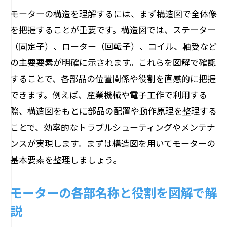
モーターの構造を理解するには、まず構造図で全体像
モーターの主要部品名とその働きとは
を把握することが重要です。構造図では、ステーター
図解で学ぶモーター仕組みと部位名
（固定子）、ローター（回転子）、コイル、軸受など
モーター部位ごとの役割をやさしく解説
の主要要素が明確に示されます。これらを図解で確認
構造名称を押さえて仕組みを理解しよう
することで、各部品の位置関係や役割を直感的に把握
動作原理がわかるモーター内部構造解説
できます。例えば、産業機械や電子工作で利用する
モーター内部構造から動作原理を学ぶ
際、構造図をもとに部品の配置や動作原理を整理する
仕組みを図解で理解するモーターの内部
ことで、効率的なトラブルシューティングやメンテナ
ンスが実現します。まずは構造図を用いてモーターの
モーター内部構造図で動きの流れを確認
基本要素を整理しましょう。
モーターが動く理由をわかりやすく解説
動作原理と内部各部の関係を図解で紹介
モーターの各部名称と役割を図解で解
モーター内部構造を丁寧に解説する
説
モーターを逆回転させた際の挙動とは