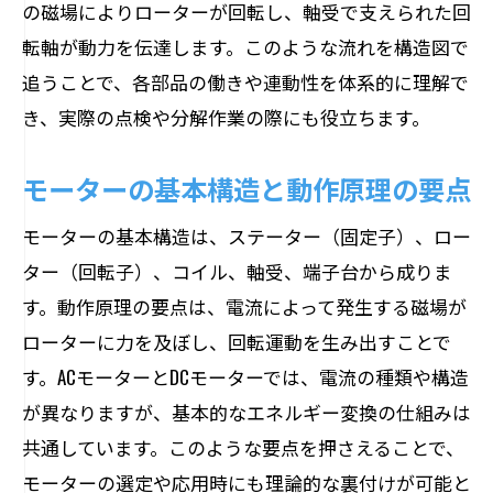
の磁場によりローターが回転し、軸受で支えられた回
やさしい図解で学ぶモーターの基本構造
転軸が動力を伝達します。このような流れを構造図で
モーター構造図で理解する学習のポイン
追うことで、各部品の働きや連動性を体系的に理解で
ト
き、実際の点検や分解作業の際にも役立ちます。
モーターの基本原理を小学生向けに解説
モーター仕組みを身近な例で理解しよう
モーターの基本構造と動作原理の要点
図解で納得モーターが回る理由と原理
モーターの基本構造は、ステーター（固定子）、ロー
モーターが回る仕組みを図解で解説
ター（回転子）、コイル、軸受、端子台から成りま
モーター構造から原理をやさしく理解
す。動作原理の要点は、電流によって発生する磁場が
回転の理由をモーター内部構造で説明
ローターに力を及ぼし、回転運動を生み出すことで
モーター構造図で動作の基本を理解
す。ACモーターとDCモーターでは、電流の種類や構造
モーターが回る理由と各部の働き紹介
が異なりますが、基本的なエネルギー変換の仕組みは
図解で分かるモーター動作の本質
共通しています。このような要点を押さえることで、
モーターの選定や応用時にも理論的な裏付けが可能と