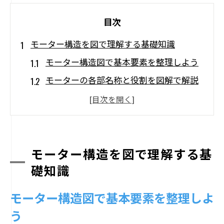
目次
モーター構造を図で理解する基礎知識
モーター構造図で基本要素を整理しよう
モーターの各部名称と役割を図解で解説
モーター仕組みを図でわかりやすく理解
構造図を使ったモーター内部の流れ紹介
モーターの基本構造と動作原理の要点
モーター構造を図で理解する基
モーター構造を知る初学者向け解説
礎知識
各部名称から読み解くモーターの仕組み
モーター各部名称と仕組みの相関を解説
モーター構造図で基本要素を整理しよ
モーター構造名称ごとの機能を詳しく紹
う
介