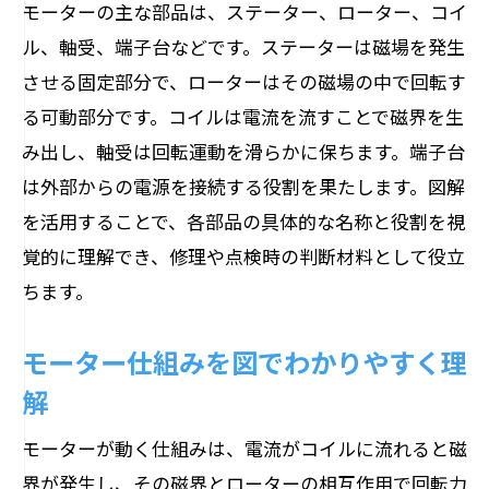
モーターの主な部品は、ステーター、ローター、コイ
モーター逆回転時の仕組みと構造の変化
ル、軸受、端子台などです。ステーターは磁場を発生
逆回転で変わるモーター内部構造の挙動
させる固定部分で、ローターはその磁場の中で回転す
モーターの逆回転が与える影響を探る
る可動部分です。コイルは電流を流すことで磁界を生
逆回転時のモーター構造図で動作を解説
み出し、軸受は回転運動を滑らかに保ちます。端子台
モーターを逆に回した時の原理を理解
は外部からの電源を接続する役割を果たします。図解
逆回転でモーター構造がどう変わるか
を活用することで、各部品の具体的な名称と役割を視
ACとDCモーターの違いをやさしく整理
覚的に理解でき、修理や点検時の判断材料として役立
ちます。
モーター構造から見るACとDCの違い
ACモーターとDCモーターの仕組み比較
モーター仕組みを図でわかりやすく理
モーター名称で知るAC・DCの特徴
解
構造図でやさしく比較するモーターの違
い
モーターが動く仕組みは、電流がコイルに流れると磁
界が発生し、その磁界とローターの相互作用で回転力
ACとDCモーターの内部構造を解説