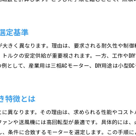
モーター選びで効率とコストを両立する方法
運用コストを抑えるモーター選定の工夫
選定基準
効率的なモーター選定でコスト削減を実現
コストパフォーマンス重視のモーター選び方
が大きく異なります。理由は、要求される耐久性や制御
長期運用に適したモーター選定基準を解説
トルクの安定供給が重要視されます。一方、工作やDI
モーター選定で見逃せない効率とコスト比較
例として、産業用は三相ACモーター、DIY用途は小型D
き特徴とは
とに異なります。その理由は、求められる性能やコスト
ファンや送風機には高回転型が最適です。具体的には、
し、条件に合致するモーターを選定します。この手順に