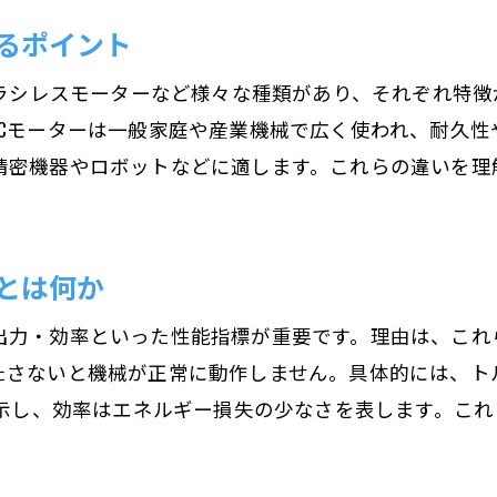
工作やDIYで役立つモーター選定ポイント
るポイント
トルク計算を活用したモーター選定術
モーター選定に欠かせないトルク計算の基本
ブラシレスモーターなど様々な種類があり、それぞれ特
トルクの求め方とモーター選びの実践例
Cモーターは一般家庭や産業機械で広く使われ、耐久性
精密機器やロボットなどに適します。これらの違いを理
必要トルクから導く最適モーターの選択法
。
トルクと回転数を意識したモーター選定術
モーター選定計算で失敗しないポイント解説
とは何か
モーター選びで重要なトルク設定の考え方
ACとDCモーターの違いを徹底比較
出力・効率といった性能指標が重要です。理由は、これ
たさないと機械が正常に動作しません。具体的には、ト
モーター選びで迷わないACとDCの違い
を示し、効率はエネルギー損失の少なさを表します。こ
ACモーターとDCモーターの特徴と使い分け方
モーター選定に役立つACとDCの選択基準
用途別に見るACとDCモーターの適正比較