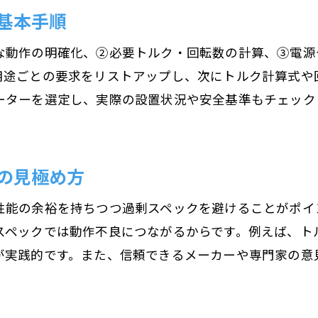
基本手順
モーターの選び方に活かすACとDCの基礎知識
な動作の明確化、②必要トルク・回転数の計算、③電源
AC・DCモーターの違いと選定時の注意点
用途ごとの要求をリストアップし、次にトルク計算式や
種類ごとのモーター性能と特徴を理解する
ーターを選定し、実際の設置状況や安全基準もチェック
モーターの種類ごとに異なる性能と特徴
誘導・同期・三相モーターの選定ポイント
モーター種類別の使い分けと用途解説
の見極め方
各種モーターの特徴を活かす選び方のコツ
性能の余裕を持ちつつ過剰スペックを避けることがポイ
モーター性能の違いと選定時の注目点
ペックでは動作不良につながるからです。例えば、トル
用途に応じたモーター種類と特徴の見極め
が実践的です。また、信頼できるメーカーや専門家の意
極数によるモーターの動作と選び方の要点
モーター極数が動作に与える影響とは
4Pや6Pなど極数別モーター選定のポイント