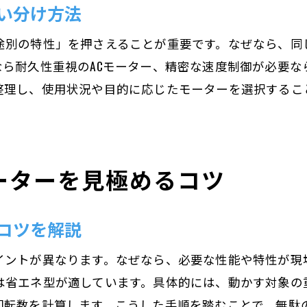
い分け方法
極数違いによるモーター性能の違いを解説
途別の特性」を押さえることが重要です。なぜなら、同
モーター選びで押さえたい極数の選定基準
ら耐久性重視のACモーター、精密な速度制御が必要な
用途別に見るモーター極数の使い分け方法
整理し、使用状況や目的に応じたモーターを選択するこ
モーター選定で重要な極数の特徴と選び方
モーター選定で失敗しない計算方法のポイント
モーター選定に役立つ計算方法の基本解説
ーターを見極めるコツ
モーター選びで重要な計算式の実践活用法
必要なトルクと回転数の計算手順とは
コツを解説
モーター選定計算の失敗例と対策ポイント
性能を最大化するためのモーター計算知識
イントが異なります。なぜなら、必要な性能や特性が現
精度を高めるモーター選定計算のコツ
は省エネ型が適しています。具体的には、動かす対象の
効率とコストで選ぶモーターの賢い選び方
回転数を計算します。こうした手順を踏むことで、無駄