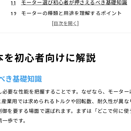
モーター選び初心者が押さえるべき基礎知識
モーターの種類と用途を理解するポイント
モーター選定で重要な性能指標とは何か
工作や産業向けモーター選びの基本手順
モーター選定と失敗しない基準の見極め方
本を初心者向けに解説
初心者が知るべきモーターの使い分け方法
用途別に最適なモーターを見極めるコツ
べき基礎知識
モーターの用途ごとに選び方のコツを解説
産業機械と工作で違うモーター選定基準
し必要な性能を把握することです。なぜなら、モーター
用途別モーター選びで重視すべき特徴とは
と産業用では求められるトルクや回転数、耐久性が異なり
家庭用と工業用モーターの最適な選定方法
な制御を要する場面で選ばれます。まずは「どこで何に使
第一歩です。
モーターの種類別に適した使い分けガイド