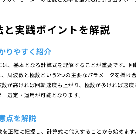
同期速度と回転速度の違いを正しく理解
モーター回転数 計算 すべりを押さえよう
法と実践ポイントを解説
現場で役立つ同期速度の知識と活用法
性能チェックで重要な回転速度の差異
かりやすく紹介
トルクとのバランスで引き出すモーター性能
は、基本となる計算式を理解することが重要です。回転速
モーターの回転速度とトルクの関係性を解説
は、周波数と極数という2つの主要なパラメータを掛け
回転数とトルクのバランスが性能を左右する
波数が高ければ回転速度も上がり、極数が多ければ速度
トルク向上に役立つ回転速度調整のポイント
ター選定・運用が可能となります。
モーターの回転速度で効率的な出力を得る方法
適切なバランスでモーター性能を最適化
意点を解説
トルクと回転数の最適な組み合わせを探る
数を正確に把握し、計算式に代入することから始めます
プロジェクトで役立つ回転速度調整のコツ