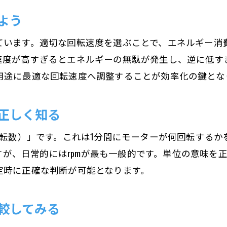
回転速度を計算する際の実用的なコツ
よう
モーター回転数と周波数の関係を探る
モーター回転速度と周波数の基本的な関係性
ています。適切な回転速度を選ぶことで、エネルギー消
周波数が回転速度に及ぼす影響を解説
速度が高すぎるとエネルギーの無駄が発生し、逆に低す
用途に最適な回転速度へ調整することが効率化の鍵とな
回転数と周波数の連動性を理解しよう
モーター回転数を周波数から計算する方法
正しく知る
モーター回転数 周波数を変えるコツとは
効率向上に役立つ周波数調整のポイント
回転数）」です。これは1分間にモーターが何回転するか
極数が回転速度に与える影響とは何か
ますが、日常的にはrpmが最も一般的です。単位の意味
定時に正確な判断が可能となります。
モータ回転数と極数の関係をわかりやすく解説
極数がモーターの回転速度に与える役割とは
較してみる
モーター回転数 計算と極数のポイント
極数変更が回転速度に及ぼす変化を知ろう