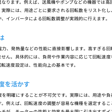
異なります。例えば、送風機やポンプなどの機器では高
用途別に見るモーター極数の選び方
。実際には、用途ごとに要求される回転数をリスト化し
や、インバータによる回転数調整が実践的に行えます。
モーター極数が効率にどう影響するか
効率化へ導くモーター回転数の最適化術
は
モーター回転速度の最適化で効率アップを目指
回転速度を調整し省エネ運用を実現する方法
電力、発熱量などの性能に直接影響します。高すぎる回
モーター回転数を上げる最適なテクニック
ません。具体的には、負荷や作業内容に応じて回転速度
実践的なモーター回転数最適化のコツ
回転速度設定は、性能向上の基本です。
モーター回転速度の調整で性能を最大化
度を活かす
インバータを活用した効率的な回転数制御法
同期速度と実際の回転速度の違いに注目
度を明確にすることが不可欠です。実際には、用途や負
同期速度と実際のモーター回転速度を比較
す。例えば、回転速度の調整が容易な機種を選定するこ
モーター回転速度におけるすべり現象とは
ーチが、モーターの性能と効率を最大限に引き出すポイ