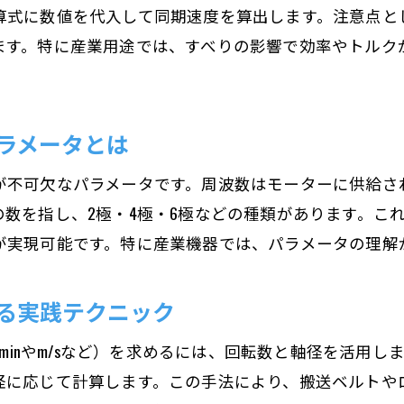
算式に数値を代入して同期速度を算出します。注意点と
モーター回転速度調整のための実践的ノウハウ
ます。特に産業用途では、すべりの影響で効率やトルク
プロジェクトで活かすモーター回転数制御術
DIYにも役立つ回転速度調整の基本方法
モーター回転速度の微調整テクニックを紹介
ラメータとは
実践現場で使える回転速度改善の工夫
不可欠なパラメータです。周波数はモーターに供給される電
モーターの性能を引き出す応用アイデア
数を指し、2極・4極・6極などの種類があります。こ
が実現可能です。特に産業機器では、パラメータの理解
る実践テクニック
/minやm/sなど）を求めるには、回転数と軸径を活用し
径に応じて計算します。この手法により、搬送ベルトや