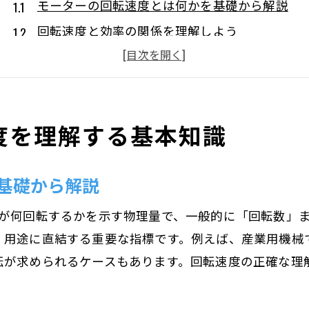
モーターの回転速度とは何かを基礎から解説
回転速度と効率の関係を理解しよう
モーター回転数の単位と意味を正しく知る
モーターの回転数を用途別に比較してみる
回転速度が性能に与える影響とは
度を理解する基本知識
効率的なモーター選びに回転速度を活かす
回転速度の計算方法と実践ポイントを解説
基礎から解説
モーター回転速度の計算式を分かりやすく紹介
モーター回転数の計算手順と注意点を解説
するかを示す物理量で、一般的に「回転数」または「rpm（rev
回転速度の計算に使う主要なパラメータとは
、用途に直結する重要な指標です。例えば、産業用機械
モーター回転数から速度を求める実践テクニッ
転が求められるケースもあります。回転速度の正確な理
120とは何か モーター回転数計算のポイント