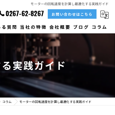
モーターの回転速度を計算し最適化する実践ガイド
0267-62-8267
お問い合わせはこちら
ある質問
当社の特徴
会社概要
ブログ
コラム
部品
ベアリング
する実践ガイド
大型
メンテナンス
販売
コラム
モーターの回転速度を計算し最適化する実践ガイド