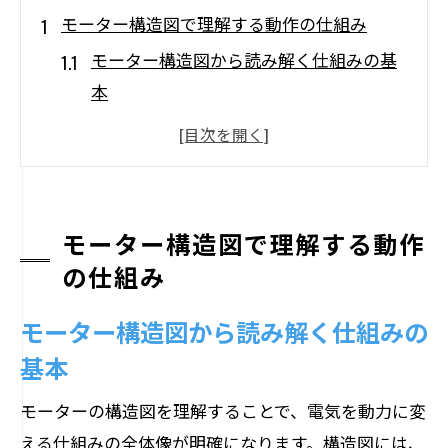
モーター構造図で理解する動作の仕組み
モーター構造図から読み解く仕組みの基
本
モーターが動く原理を構造でわかりやす
く解説
モーター内部構造がもたらす動作の流れ
モーターの構造図で各部名称を確認しよ
モーター構造図で理解する動作
う
の仕組み
中学生にも伝わるモーターの仕組み解説
モーター構造図から読み解く仕組みの
モーター構造図が示す回転のメカニズム
基本
基本構造から見るモーターの各部名称
モーターの各部名称を構造図付きで解説
モーターの構造図を理解することで、電気を動力に変
える仕組みの全体像が明確になります。構造図には、
モーター基礎構造と部位の役割を理解し