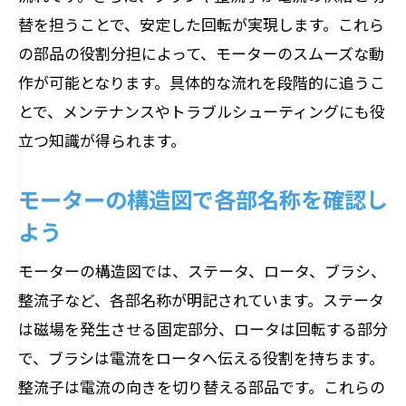
モーターを逆に回す際の構造的ポイント
替を担うことで、安定した回転が実現します。これら
モーター内部構造が正逆回転を支える理
の部品の役割分担によって、モーターのスムーズな動
由
作が可能となります。具体的な流れを段階的に追うこ
モーター仕組みの応用で回転方向を自在
とで、メンテナンスやトラブルシューティングにも役
に
立つ知識が得られます。
正逆回転の制御方法とモーター構造の関
モーターの構造図で各部名称を確認し
係
よう
モーターの仕組み理解で制御技術を磨く
三相モーター構造図でわかる応用技術
モーターの構造図では、ステータ、ロータ、ブラシ、
三相モーター構造図で応用技術を徹底解
整流子など、各部名称が明記されています。ステータ
説
は磁場を発生させる固定部分、ロータは回転する部分
で、ブラシは電流をロータへ伝える役割を持ちます。
モーター応用技術は構造理解から始まる
整流子は電流の向きを切り替える部品です。これらの
三相モーター仕組みの構造的特徴とは