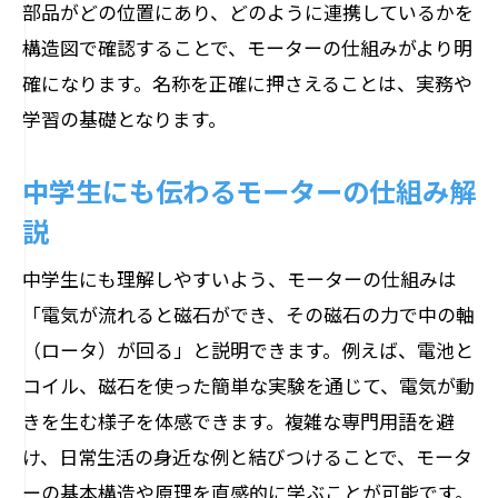
部品がどの位置にあり、どのように連携しているかを
モーター構造が広げる三相制御の可能性
構造図で確認することで、モーターの仕組みがより明
三相モーターの仕組みを図解で深掘り
確になります。名称を正確に押さえることは、実務や
モーター構造図から応用技術を見抜く視
学習の基礎となります。
点
モーターの構造と仕組みを小学校レベルでも
中学生にも伝わるモーターの仕組み解
解説
説
小学生向けモーター構造と仕組みの基礎
中学生にも理解しやすいよう、モーターの仕組みは
モーターの動きはどんな構造で生まれ
「電気が流れると磁石ができ、その磁石の力で中の軸
る？
（ロータ）が回る」と説明できます。例えば、電池と
図解でわかるモーター仕組み小学校版
コイル、磁石を使った簡単な実験を通じて、電気が動
モーター構造図で楽しく学ぶ仕組み入門
きを生む様子を体感できます。複雑な専門用語を避
モーターはどんな部品でできているのか
け、日常生活の身近な例と結びつけることで、モータ
小学生でも理解できるモーターの原理
ーの基本構造や原理を直感的に学ぶことが可能です。