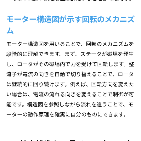
モーター内部構造の理解がもたらす実務への
モーター構造図が示す回転のメカニズ
応用
ム
モーター内部構造理解が実務応用に役立
つ理由
モーター構造図を用いることで、回転のメカニズムを
モーター構造を知ることで現場力が向上
段階的に理解できます。まず、ステータが磁場を発生
する
し、ロータがその磁場内で力を受けて回転します。整
モーター仕組みの理解が技術力強化の鍵
流子が電流の向きを自動で切り替えることで、ロータ
は継続的に回り続けます。例えば、回転方向を変えた
モーターの構造知識でトラブルを未然防
い場合は、電流の流れる向きを変えることで制御が可
止
能です。構造図を参照しながら流れを追うことで、モ
実務で活きるモーター構造図の使い方
ーターの動作原理を確実に自分のものにできます。
モーター内部構造を応用する現場の工夫