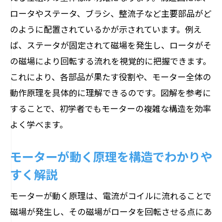
ロータやステータ、ブラシ、整流子など主要部品がど
よう
のように配置されているかが示されています。例え
モーター内部構造が示す部名称の意味
ば、ステータが固定されて磁場を発生し、ロータがそ
名称から学ぶモーター構造のポイント
の磁場により回転する流れを視覚的に把握できます。
モーターの仕組みと各部名称の関係性
これにより、各部品が果たす役割や、モーター全体の
構造図でわかるモーター部品の役割
動作原理を具体的に理解できるのです。図解を参考に
モーター内部構造が生む回転の原理とは
することで、初学者でもモーターの複雑な構造を効率
モーター内部構造が回転を生み出す理由
よく学べます。
モーターが回る仕組みを内部構造から解
モーターが動く原理を構造でわかりや
説
すく解説
モーターの回転原理と構造の関係性
中学生向けモーター回転の仕組み入門
モーターが動く原理は、電流がコイルに流れることで
図解で理解するモーターの回転現象
磁場が発生し、その磁場がロータを回転させる点にあ