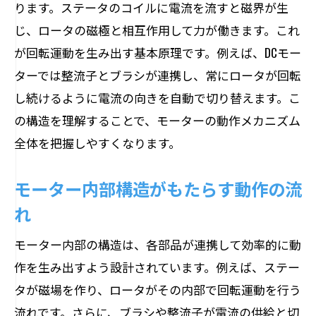
モーター構造が支える回転のメカニズム
ります。ステータのコイルに電流を流すと磁界が生
じ、ロータの磁極と相互作用して力が働きます。これ
仕組みを図解で学ぶモーターの魅力
が回転運動を生み出す基本原理です。例えば、DCモー
モーター構造図解で仕組みを楽しく理解
ターでは整流子とブラシが連携し、常にロータが回転
図解で見るモーターの内部構造と魅力
し続けるように電流の向きを自動で切り替えます。こ
モーター仕組みを図解でわかりやすく解
の構造を理解することで、モーターの動作メカニズム
説
全体を把握しやすくなります。
モーター内部構造から学ぶ実用性
モーターの仕組みが与える技術的価値
モーター内部構造がもたらす動作の流
図解で学べるモーター構造の面白さ
れ
正逆回転の仕組みを知ってモーターを使いこ
モーター内部の構造は、各部品が連携して効率的に動
なす
作を生み出すよう設計されています。例えば、ステー
モーターの正逆回転仕組みを構造から解
タが磁場を作り、ロータがその内部で回転運動を行う
説
流れです。さらに、ブラシや整流子が電流の供給と切