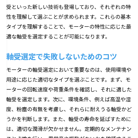
モーター軸受の最新技術を探る
受といった新しい技術も登場しており、それぞれの特
性を理解して選ぶことが求められます。これらの基本
進化するモーター軸受の特徴とは
タイプを理解することで、モーターの特性に応じた最
トレンドを押さえた軸受活用法
適な軸受を選定することが可能になります。
未来のモーター軸受がもたらす利点
時代に柔軟に対応する軸受選び
軸受選定で失敗しないためのコツ
革新を続ける軸受の最新情報
モーターの軸受選定において重要なのは、使用環境や
軸受でモーターの寿命を延ばそう
用途に応じた適切なタイプを選ぶことです。まず、モ
軸受がもたらすモーター寿命の延長
ーターの回転速度や荷重条件を確認し、それに適した
モーター寿命に関わる軸受の重要性
軸受を選定します。次に、環境条件、例えば高温や湿
効果的な軸受管理で寿命を最大化
度、粉塵の有無を考慮し、それらに耐えうる軸受かど
長持ちするモーターの秘訣は軸受
うかを判断します。また、軸受の寿命を延ばすために
寿命を延ばすための軸受選定法
は、適切な潤滑が欠かせません。定期的なメンテナン