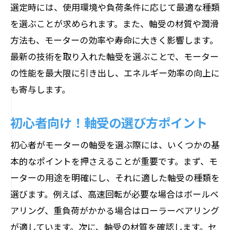
選定時には、使用環境や負荷条件に応じて最適な種類
軸受の選び方で決まる耐久性
を選ぶことが求められます。また、軸受の材質や潤滑
摩耗を防ぐ軸受選びの秘訣
方法も、モーターの効率や寿命に大きく影響します。
モーター軸受の選び方と注意点
最新の技術を取り入れた軸受を選ぶことで、モーター
軸受選定で見落としがちな注意点
の性能を最大限に引き出し、エネルギー効率の向上に
モーター軸受選びの失敗を防ぐ
も寄与します。
注意すべき軸受選びの重要ポイント
初心者向け！軸受の選び方ポイント
軸受選びで注意すべき落とし穴
経験者が語る軸受選びのコツ
初心者がモーターの軸受を選ぶ際には、いくつかの基
選定失敗を防ぐための軸受知識
本的なポイントを押さえることが重要です。まず、モ
ーターの用途を明確にし、それに適した軸受の種類を
性能アップ！モーター軸受の選定法
選びます。例えば、高速回転が必要な場合はボールベ
性能向上に役立つ軸受の選び方
アリング、重負荷がかかる場合はローラーベアリング
モーター軸受選びで性能を引き出す
が適しています。次に、軸受の材質を確認します。セ