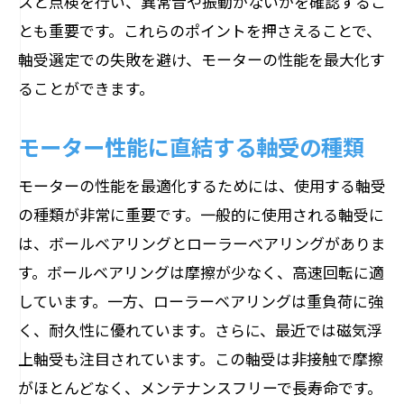
スと点検を行い、異常音や振動がないかを確認するこ
軸受交換でモーター寿命を伸ばす
とも重要です。これらのポイントを押さえることで、
信頼性向上のためのモーター軸受
軸受選定での失敗を避け、モーターの性能を最大化す
信頼性を高める軸受の選び方
ることができます。
モーターの安定稼働を支える軸受
品質重視の軸受選びのポイント
モーター性能に直結する軸受の種類
安定性を確保する軸受の役割
モーターの性能を最適化するためには、使用する軸受
軸受の信頼性がもたらす安心感
の種類が非常に重要です。一般的に使用される軸受に
軸受選びで実現する高信頼性モーター
は、ボールベアリングとローラーベアリングがありま
モーター軸受の耐久性を高める方法
す。ボールベアリングは摩擦が少なく、高速回転に適
耐久性向上に不可欠な軸受選び
しています。一方、ローラーベアリングは重負荷に強
軸受の耐久性を左右する要素
く、耐久性に優れています。さらに、最近では磁気浮
上軸受も注目されています。この軸受は非接触で摩擦
長寿命を実現する軸受の選定法
がほとんどなく、メンテナンスフリーで長寿命です。
耐久性を高めるための軸受管理