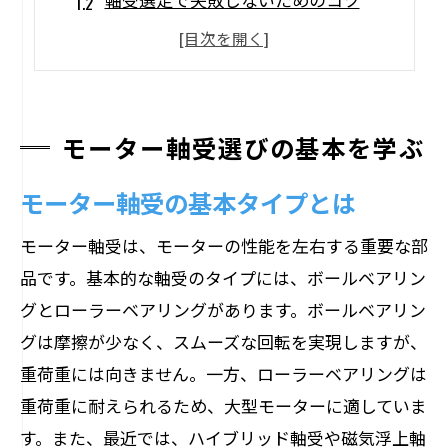
モーター性能に直結する軸受の種類
初心者向け！軸受の選び方ポイント
モーターの効率を左右する要因
モーター軸受選びの基本を学ぶ
軸受選定で考慮すべき重要ポイント
モーター性能を高める軸受の秘訣
モーター軸受の基本タイプとは
モーター軸受で性能を最大化する方法
モーター軸受は、モーターの性能を左右する重要な部
耐久性と性能の両立を目指す軸受選び
品です。基本的な軸受のタイプには、ボールベアリン
性能向上に寄与する軸受の選び方
グとローラーベアリングがあります。ボールベアリン
メンテナンス性を考えた軸受の選定
グは摩擦が少なく、スムーズな回転を実現しますが、
高性能モーターのための軸受活用術
重荷重には向きません。一方、ローラーベアリングは
軸受でモーター寿命を延ばす秘訣
重荷重に耐えられるため、大型モーターに適していま
最新トレンド！モーター軸受の進化
す。また、最近では、ハイブリッド軸受や磁気浮上軸