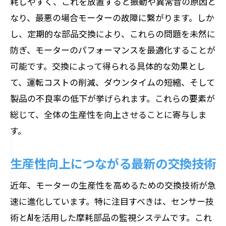
耗しやすく、これを放置すると振動や異常音の原因と
の重要性
なり、最悪の場合モーターの故障に繋がります。しか
見逃されがちな交換のリスク
し、定期的な部品交換により、これらの問題を未然に
企業が気づかぬ部品交換のメリット
防ぎ、モーターのパフォーマンスを最適化することが
交換を怠るとどうなるか
可能です。交換によって得られる具体的な効果とし
課題解決に向けた部品交換の実践例
て、運転コストの削減、ダウンタイムの短縮、そして
設備コストを抑えるための交換戦略
製品の不良率の低下が挙げられます。これらの要素が
総じて、全体の生産性を向上させることに寄与しま
交換の重要性を啓発する社内教育
す。
業務改善に直結するモーター部品交換の具体
的方法
生産性向上につながる最新の交換技術
業務プロセスに合わせた交換手法
近年、モーターの生産性を高めるための交換技術が急
交換作業の効率化を図るためのツール
速に進化しています。特に注目すべきは、センサー技
具体的手順と注意点の解説
術とAIを活用した摩耗部品の監視システムです。これ
業務改善に寄与する交換のフレームワー