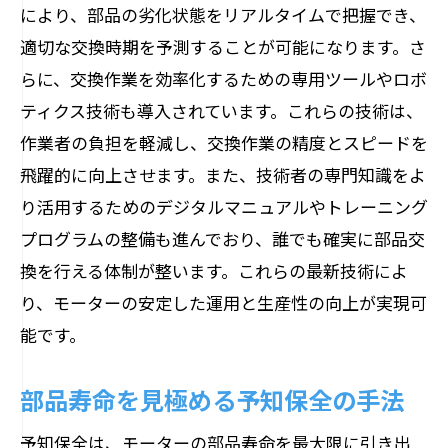
により、部品の劣化状態をリアルタイムで把握でき、
ク
適切な交換時期を予測することが可能になります。さ
交換によるトラブル発生を防ぐ対策
らに、交換作業を効率化するための専用ツールやロボ
実施後の効果を測定する方法
ティクス技術も導入されています。これらの技術は、
部品交換でモーターの性能を最大限に引き出
作業者の負担を軽減し、交換作業の精度とスピードを
す方法
飛躍的に向上させます。また、技術者の専門知識をよ
性能向上のための部品選び
り活用するためのデジタルマニュアルやトレーニング
交換によるモーターのパフォーマンスア
プログラムの整備も進んでおり、誰でも確実に部品交
ップ
換を行える体制が整います。これらの最新技術によ
り、モーターの安定した運用と生産性の向上が実現可
最大性能を引き出す運用法
能です。
交換後のメンテナンスで性能維持
パフォーマンスモニタリングの重要性
部品寿命を見極める予知保全の手法
性能向上を実感するための評価指標
予知保全は、モーターの部品寿命を最大限に引き出
モーター部品交換でエネルギーコストを削減