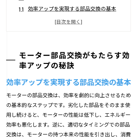
効率アップを実現する部品交換の基本
摩耗部品の交換が生む効果
生産性向上につながる最新の交換技術
部品寿命を見極める予知保全の手法
交換部品の選定で業務効率を向上
モーター部品交換がもたらす効
率アップの秘訣
実際の効果を示す事例紹介
モーターの長寿命化に欠かせない部品交換の
効率アップを実現する部品交換の基本
タイミング
モーターの部品交換は、効率を劇的に向上させるため
最適な交換時期の見極め方
の基本的なステップです。劣化した部品をそのまま使
部品交換スケジュールの重要性
用し続けると、モーターの性能は低下し、エネルギー
長寿命化に寄与するメンテナンス戦略
効率も悪化します。逆に、適切なタイミングでの部品
タイミングを逃さないためのチェックリ
交換は、モーターの持つ本来の性能を引き出し、消費