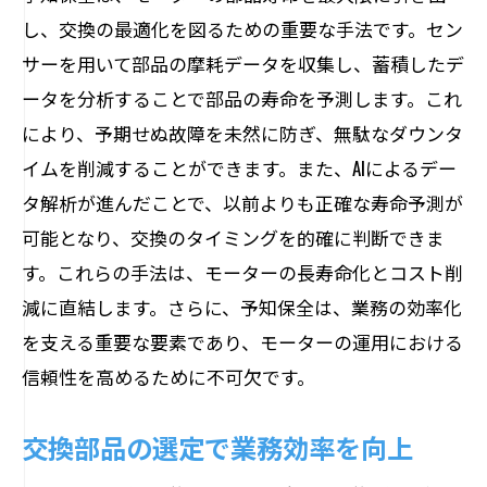
し、交換の最適化を図るための重要な手法です。セン
する理由
サーを用いて部品の摩耗データを収集し、蓄積したデ
節電効果を生む部品の力
ータを分析することで部品の寿命を予測します。これ
エネルギーコスト削減の具体的事例
により、予期せぬ故障を未然に防ぎ、無駄なダウンタ
コスト削減を実現する交換のタイミング
イムを削減することができます。また、AIによるデー
交換がもたらすエネルギー効率化の実態
タ解析が進んだことで、以前よりも正確な寿命予測が
効果的なコスト管理のための交換戦略
可能となり、交換のタイミングを的確に判断できま
エネルギーコスト削減のための具体的ア
す。これらの手法は、モーターの長寿命化とコスト削
クション
減に直結します。さらに、予知保全は、業務の効率化
を支える重要な要素であり、モーターの運用における
部品交換がモーターの故障リスクを減少させ
信頼性を高めるために不可欠です。
る仕組み
故障予防のための交換の役割
交換部品の選定で業務効率を向上
リスク管理における部品交換の重要性