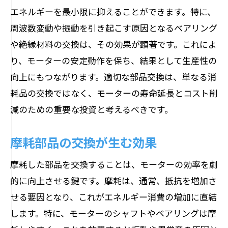
スト
エネルギーを最小限に抑えることができます。特に、
専門家が推奨する交換サイクル
周波数変動や振動を引き起こす原因となるベアリング
交換時期を予測する技術の進化
や絶縁材料の交換は、その効果が顕著です。これによ
エネルギー効率を劇的に改善するモーター部
り、モーターの安定動作を保ち、結果として生産性の
品の選び方
向上にもつながります。適切な部品交換は、単なる消
エネルギー効率向上に必要な部品の特徴
耗品の交換ではなく、モーターの寿命延長とコスト削
減のための重要な投資と考えるべきです。
選定ミスを防ぐための基礎知識
効率を最優先に考える部品選びのポイン
摩耗部品の交換が生む効果
ト
環境に優しい部品交換のすすめ
摩耗した部品を交換することは、モーターの効率を劇
的に向上させる鍵です。摩耗は、通常、抵抗を増加さ
エネルギー消費を減少させる最新部品
せる要因となり、これがエネルギー消費の増加に直結
選び方による運用コストの低減効果
します。特に、モーターのシャフトやベアリングは摩
多くの企業が見逃しがちなモーター部品交換