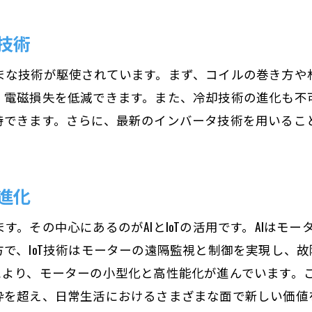
産業界における技術開発の先端
新たな市場を切り開くモーター技術
技術
モーター内部構造の驚くべき効率性を探る
まな技術が駆使されています。まず、コイルの巻き方や
内部構造が効率に与える影響
、電磁損失を低減できます。また、冷却技術の進化も不
設計の工夫で得られる効率性
持できます。さらに、最新のインバータ技術を用いるこ
先進材料による性能向上
コンパクト化と高性能化の両立
効率的な冷却システムの設計
進化
効率性を追求する技術革新
す。その中心にあるのがAIとIoTの活用です。AIはモ
産業界を支えるモーター構造の革新性
で、IoT技術はモーターの遠隔監視と制御を実現し、
産業用モーターの進化と現状
により、モーターの小型化と高性能化が進んでいます。
革新的な設計がもたらすメリット
枠を超え、日常生活におけるさまざまな面で新しい価値
産業機械におけるモーターの重要性