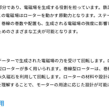
部分であり、電磁場を生成する役割を担っています。鉄
日常生活を支えるモーターの力
この電磁場はローターを動かす原動力となります。ステ
電動機器の進化とモーターの役割
。巻線の巻数や配置も、生成される電磁場の強度に影響
エコロジーとモーターの関係
ためのさまざまな工夫が可能となります。
未来の家庭におけるモーターの可能性
日常に欠かせないモーターの存在
テーターで生成された電磁場の力を受けて回転します。
型ローターが多く用いられます。巻線型ローターは、巻
永久磁石を利用して回転します。ローターの材料や設計
を理解することで、モーターの用途に応じた設計が可能
用