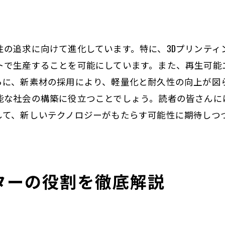
効率と環境性能の両立
最新モーター技術の紹介
性の追求に向けて進化しています。特に、3Dプリンティ
未来の産業を支える技術
トで生産することを可能にしています。また、再生可能
モーターの構造理解が未来技術を切り開く鍵
らに、新素材の採用により、軽量化と耐久性の向上が図
基礎知識が応用技術に与える影響
能な社会の構築に役立つことでしょう。読者の皆さんに
研究開発におけるモーターの位置づけ
して、新しいテクノロジーがもたらす可能性に期待しつ
未来の技術に求められるモーターの性能
新しいモーター技術の可能性
教育の場におけるモーターの重要性
ターの役割を徹底解説
持続可能な未来を目指して
実生活でのモーターの役割とその力の源
家庭用モーターの活用例