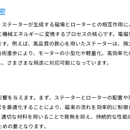
電気エネルギーを効率的に変換するモーターの秘密
密
電気エネルギーの流れとその制御
磁界の生成とその効果
。ステーターが生成する磁場とローターとの相互作用に
に機械エネルギーに変換するプロセスの核心です。電磁
エネルギー損失を最小化する技術
ます。例えば、高品質の鉄心を用いたステーターは、強
最新技術による変換効率の向上
技術進歩により、モーターの小型化や軽量化、高効率化
環境に配慮した設計と技術
し、さまざまな用途に対応可能になっています。
未来のエネルギー変換技術
モーター構造が技術革新に与える影響とは
技術革新を支えるモーターの役割
影響を与えます。まず、ステーターとローターの配置や
自動車産業におけるモーターの応用
状を最適化することにより、磁束の流れを効率的に制御
家電製品における効率性向上
、適切な材料を用いることで発熱を抑え、持続的な性能
持続可能なエネルギー利用への貢献
ための要となります。