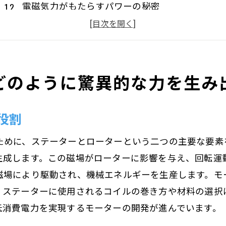
電磁気力がもたらすパワーの秘密
内部構造が性能に与える影響
モーターの効率を高めるための技術
最新技術が実現するモーターの進化
どのように驚異的な力を生み
モーター設計の未来展望
ステーターとローターの役割を徹底解説
役割
ステーターの構造と機能
ローターの種類と特性
ために、ステーターとローターという二つの主要な要素
ステーターとローターの相互作用
生成します。この磁場がローターに影響を与え、回転運
回転運動を生むメカニズム
磁場により駆動され、機械エネルギーを生産します。モ
、ステーターに使用されるコイルの巻き方や材料の選択
効率的なエネルギー変換の鍵
低消費電力を実現するモーターの開発が進んでいます。
モーターの種類による設計の違い