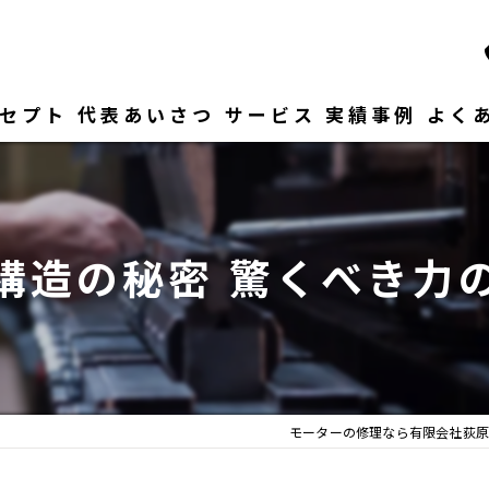
セプト
代表あいさつ
サービス
実績事例
よく
構造の秘密 驚くべき力
モーターの修理なら有限会社荻原