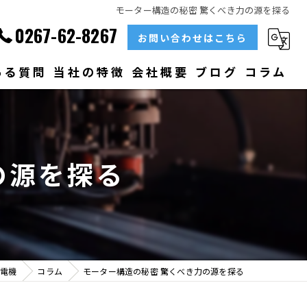
モーター構造の秘密 驚くべき力の源を探る
0267-62-8267
お問い合わせはこちら
ある質問
当社の特徴
会社概要
ブログ
コラム
部品
ベアリング
の源を探る
大型
メンテナンス
販売
電機
コラム
モーター構造の秘密 驚くべき力の源を探る