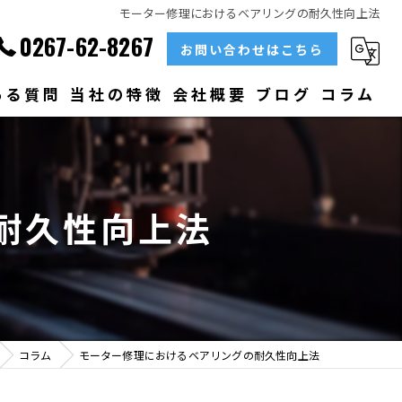
モーター修理におけるベアリングの耐久性向上法
0267-62-8267
お問い合わせはこちら
ある質問
当社の特徴
会社概要
ブログ
コラム
部品
ベアリング
耐久性向上法
大型
メンテナンス
販売
コラム
モーター修理におけるベアリングの耐久性向上法