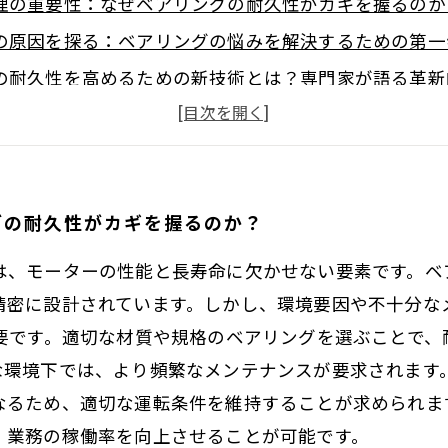
理の重要性：なぜベアリングの耐久性がカギを握るのか
の原因を探る：ベアリングの悩みを解決するための第一
の耐久性を高めるための新技術とは？専門家が語る革新
例紹介：耐久性向上に成功した修理の実績
寿命を延ばすためのメンテナンス方法：簡単に実践でき
と稼働率向上を実現：ベアリング改善のメリットとは
グの耐久性がカギを握るのか？
えて：モーター修理業界におけるベアリングの進化と新
は、モーターの性能と長寿命に欠かせない要素です。ベ
精密に設計されています。しかし、環境要因や不十分な
重要です。適切な材質や規格のベアリングを選ぶことで、
な環境下では、より頻繁なメンテナンスが要求されます
なるため、適切な運転条件を維持することが求められま
、業務の稼働率を向上させることが可能です。