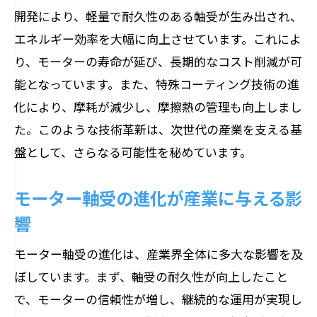
開発により、軽量で耐久性のある軸受が生み出され、
AI技術が向上させるモーター軸受の信頼
エネルギー効率を大幅に向上させています。これによ
性
り、モーターの寿命が延び、長期的なコスト削減が可
故障予防に貢献するAI搭載モーター軸受
能となっています。また、特殊コーティング技術の進
効率化を支えるAIによるモーター軸受解析
化により、摩耗が減少し、摩擦熱の管理も向上しまし
AIが変革するモーター軸受のメンテナン
た。このような技術革新は、次世代の産業を支える基
ス
盤として、さらなる可能性を秘めています。
AI技術がもたらすモーター軸受の未来
新素材研究が実現するモーター軸受の軽量化
モーター軸受の進化が産業に与える影
と耐久性向上
響
モーター軸受における新素材の役割
モーター軸受の進化は、産業界全体に多大な影響を及
軽量化がもたらすモーター性能の向上
ぼしています。まず、軸受の耐久性が向上したこと
新素材が実現するモーター軸受の耐久性
で、モーターの信頼性が増し、継続的な運用が実現し
エネルギー効率を高める新素材の研究