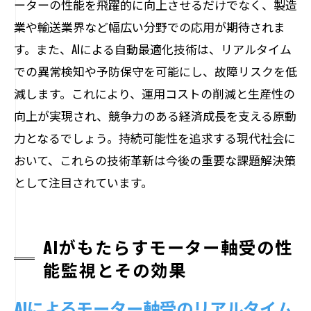
ーターの性能を飛躍的に向上させるだけでなく、製造
未来のモーター産業における軸受の役割
業や輸送業界など幅広い分野での応用が期待されま
新たなモーター軸受技術が描く産業の未
す。また、AIによる自動最適化技術は、リアルタイム
来
での異常検知や予防保守を可能にし、故障リスクを低
減します。これにより、運用コストの削減と生産性の
向上が実現され、競争力のある経済成長を支える原動
力となるでしょう。持続可能性を追求する現代社会に
おいて、これらの技術革新は今後の重要な課題解決策
として注目されています。
AIがもたらすモーター軸受の性
能監視とその効果
AIによるモーター軸受のリアルタイム