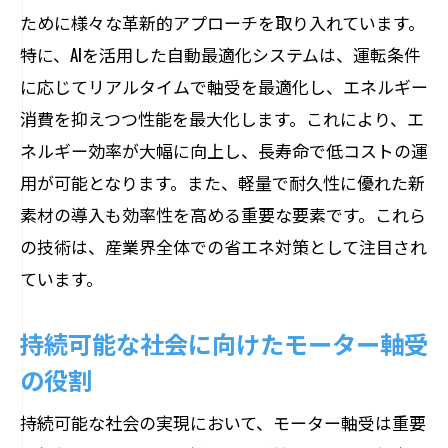
次世代のエネルギー効率を支える技術革
ために様々な革新的アプローチを取り入れています。
新
特に、AIを活用した自動最適化システムは、運転条件
故障予防の新時代モーター軸受技術が鍵を握
に応じてリアルタイムで軸受を最適化し、エネルギー
る
消費を抑えつつ性能を最大化します。これにより、エ
モーター軸受の故障予防技術とは
ネルギー効率が大幅に向上し、長寿命で低コストの運
予知保全を可能にするモーター軸受技術
用が可能となります。また、軽量で耐久性に優れた新
故障を未然に防ぐモーター軸受の革新
素材の導入も効率性を高める重要な要素です。これら
の技術は、産業界全体での省エネ対策として注目され
信頼性を高める故障予防技術の役割
ています。
モーター軸受の寿命を延ばす最新技術
予防的メンテナンスを支える技術革新
持続可能な社会に向けたモーター軸受
持続可能な社会を支えるモーター軸受の最新
の役割
技術
持続可能な社会の実現において、モーター軸受は重要
持続可能性を実現するモーター軸受の革