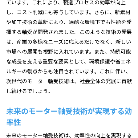
ています。これにより、製造プロセスの効率が向上
モーター軸受の革新を支える素材開発の
し、コスト削減にも寄与しています。さらに、新素材
最前線
や加工技術の革新により、過酷な環境下でも性能を発
揮する軸受が開発されました。このような技術の発展
未来を見据えたモーター軸受の新素材選
は、産業の多様なニーズに応えるだけでなく、新しい
定
市場への展開も視野に入れています。また、持続可能
モーターのエネルギー効率を劇的に変える軸
な成長を支える重要な要素として、環境保護や省エネ
受技術の革新
ルギーの観点からも注目されています。これに伴い、
エネルギー効率化を可能にする軸受技術
次世代のモーター軸受技術は、社会全体の発展に貢献
モーター軸受の革新がもたらす省エネ効
し続けるでしょう。
果
新技術で実現するモーターの持続可能性
未来のモーター軸受技術が実現する効
エネルギー消費削減に貢献する軸受技術
率性
環境に優しいモーター軸受の開発動向
未来のモーター軸受技術は、効率性の向上を実現する