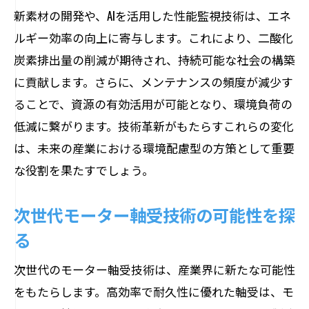
監視技術が変えるモーターのメンテナン
新素材の開発や、AIを活用した性能監視技術は、エネ
ス
ルギー効率の向上に寄与します。これにより、二酸化
リアルタイムデータが可能にする性能向
炭素排出量の削減が期待され、持続可能な社会の構築
上
に貢献します。さらに、メンテナンスの頻度が減少す
モーターの信頼性を支える監視技術
ることで、資源の有効活用が可能となり、環境負荷の
低減に繋がります。技術革新がもたらすこれらの変化
長寿命化を実現するモーター軸受の未来
は、未来の産業における環境配慮型の方策として重要
未来のモーター産業を変革する軸受技術の可
な役割を果たすでしょう。
能性
軸受技術が生み出す新たなモーター産業
次世代モーター軸受技術の可能性を探
の展望
る
技術革新がもたらすモーター産業の未来
次世代のモーター軸受技術は、産業界に新たな可能性
軸受技術の進化がもたらす産業革命
をもたらします。高効率で耐久性に優れた軸受は、モ
モーター産業を支える革新的技術