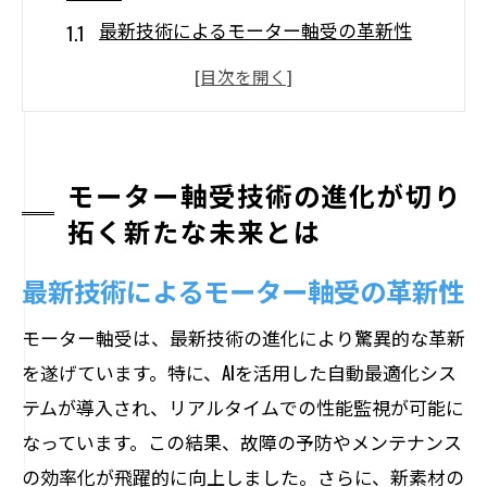
最新技術によるモーター軸受の革新性
モーター軸受の進化が産業に与える影響
未来のモーター軸受技術が実現する効率
性
持続可能な社会に向けたモーター軸受の
モーター軸受技術の進化が切り
役割
拓く新たな未来とは
モーター軸受技術の進化がもたらす環境
最新技術によるモーター軸受の革新性
への影響
次世代モーター軸受技術の可能性を探る
モーター軸受は、最新技術の進化により驚異的な革新
AIがもたらすモーター軸受の性能監視とその
を遂げています。特に、AIを活用した自動最適化シス
効果
テムが導入され、リアルタイムでの性能監視が可能に
なっています。この結果、故障の予防やメンテナンス
AIによるモーター軸受のリアルタイム監
の効率化が飛躍的に向上しました。さらに、新素材の
視とは