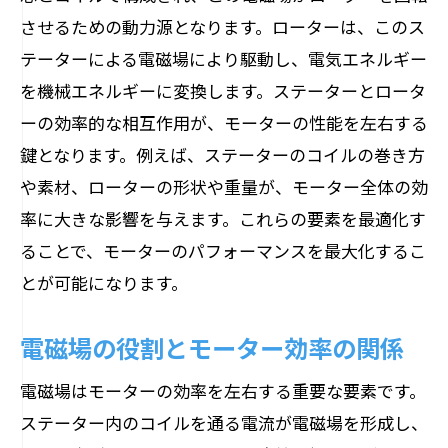
効率的なエネルギー変換を実現する最新
させるための動力源となります。ローターは、このス
技術
テーターによる電磁場により駆動し、電気エネルギー
ステーターとローターの相互作用の最適
を機械エネルギーに変換します。ステーターとロータ
化
ーの効率的な相互作用が、モーターの性能を左右する
高効率モーター設計への道
鍵となります。例えば、ステーターのコイルの巻き方
電気エネルギーが機械的動力に変わるメカニ
や素材、ローターの形状や重量が、モーター全体の効
ズムを解明する
率に大きな影響を与えます。これらの要素を最適化す
電気エネルギーの変換プロセス
ることで、モーターのパフォーマンスを最大化するこ
発電機とモーターの違いと共通点
とが可能になります。
機械的動力の伝達効率を高める方法
電磁場の役割とモーター効率の関係
モーターの起動と制御の仕組み
エネルギー損失を最小限に抑える設計
電磁場はモーターの効率を左右する重要な要素です。
ステーター内のコイルを通る電流が電磁場を形成し、
電気エネルギー変換技術の最前線