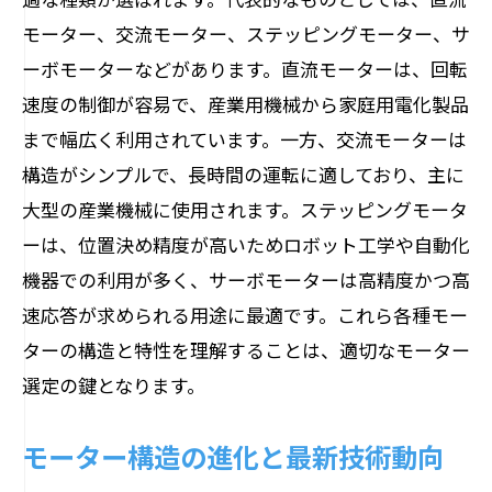
小型・高性能化を実現する技術進化
モーター、交流モーター、ステッピングモーター、サ
新たなフィールドで活躍するモーター技
ーボモーターなどがあります。直流モーターは、回転
術
速度の制御が容易で、産業用機械から家庭用電化製品
まで幅広く利用されています。一方、交流モーターは
技術革新を支えるモーターの内部構造の魅力
構造がシンプルで、長時間の運転に適しており、主に
内部構造が生むモーターの独自性
大型の産業機械に使用されます。ステッピングモータ
異なる用途に特化したモーター設計
ーは、位置決め精度が高いためロボット工学や自動化
内部構造の最適化がもたらす性能向上
機器での利用が多く、サーボモーターは高精度かつ高
イノベーションを促進するモーター内部
速応答が求められる用途に最適です。これら各種モー
構造
ターの構造と特性を理解することは、適切なモーター
モーター内部構造のカスタマイズの可能
選定の鍵となります。
性
モーター設計者が織りなす革新のストー
モーター構造の進化と最新技術動向
リー