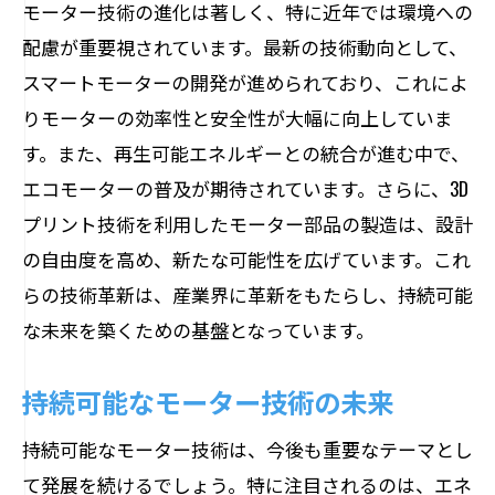
モーター技術の進化は著しく、特に近年では環境への
モーター構造の奥深さが日常をどのように変
配慮が重要視されています。最新の技術動向として、
えるのか
スマートモーターの開発が進められており、これによ
家庭用電化製品を支えるモーター技術
りモーターの効率性と安全性が大幅に向上していま
生活の質を向上させるスマートモーター
す。また、再生可能エネルギーとの統合が進む中で、
省エネモーターがもたらすライフスタイ
エコモーターの普及が期待されています。さらに、3D
ル変革
プリント技術を利用したモーター部品の製造は、設計
の自由度を高め、新たな可能性を広げています。これ
輸送革命を支えるモーター構造
らの技術革新は、産業界に革新をもたらし、持続可能
日常生活におけるモーターの新たな役割
な未来を築くための基盤となっています。
未来の日常に溶け込むモーター技術
持続可能なモーター技術の未来
持続可能なモーター技術は、今後も重要なテーマとし
て発展を続けるでしょう。特に注目されるのは、エネ