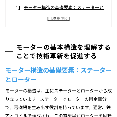
モーター構造の基礎要素：ステーターと
ローター
電磁場の役割とモーター効率の関係
素材選びがモーター性能に与える影響
モーターの種類とその構造的特徴
モーターの基本構造を理解する
モーター構造の進化と最新技術動向
ことで技術革新を促進する
持続可能なモーター技術の未来
モーター構造の基礎要素：ステーター
ステーターとローターの巧妙な協働が生むエ
とローター
ネルギー変換の魔法
ステーターの役割とその重要性
モーターの構造は、主にステーターとローターから成
り立っています。ステーターはモーターの固定部分
ローターの動作原理と設計の工夫
で、電磁場を生み出す役割を持っています。通常、鉄
電磁誘導がエネルギー変換を進化させる
芯とコイルで構成され、この電磁場がローターを回転