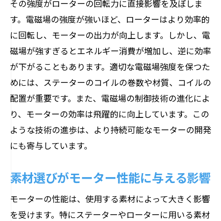
その強度がローターの回転力に直接影響を及ぼしま
モーター構造の進化が未来の産業革命をもた
す。電磁場の強度が強いほど、ローターはより効率的
らす可能性
に回転し、モーターの出力が向上します。しかし、電
モーター技術の歴史と未来展望
磁場が強すぎるとエネルギー消費が増加し、逆に効率
産業界でのモーター技術の適用事例
が下がることもあります。適切な電磁場強度を保つた
スマートモーターがもたらす産業革命
めには、ステーターのコイルの巻数や材質、コイルの
再生可能エネルギーとモーターの相乗効
配置が重要です。また、電磁場の制御技術の進化によ
果
り、モーターの効率は飛躍的に向上しています。この
モーター技術が新たに切り拓く産業分野
ような技術の進歩は、より持続可能なモーターの開発
社会インフラの変革とモーターの役割
にも寄与しています。
産業界を変えるモーター技術の核心に迫る
素材選びがモーター性能に与える影響
産業用モーターの特徴と選び方
効率的な生産ラインを支えるモーター技
モーターの性能は、使用する素材によって大きく影響
術
を受けます。特にステーターやローターに用いる素材