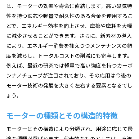
は、モーターの効率や寿命に直結します。高い磁気特
モーターの信頼性と保守管理
性を持つ鉄芯や軽量で耐久性のある合金を使用するこ
インダストリー4.0におけるモーターの重
とで、エネルギー効率を向上させ、摩擦や摩耗を大幅
要性
に減少させることができます。さらに、新素材の導入
コスト削減と環境配慮の両立を実現する
により、エネルギー消費を抑えつつメンテナンスの頻
モーター
度を減らし、トータルコストの削減にも寄与します。
産業界の未来を支えるモーターイノベー
例えば、最近の研究では軽量で高い強度を持つカーボ
ション
ンナノチューブが注目されており、その応用は今後の
モーターの可能性を広げる鍵はその構造にあ
モーター技術の発展を大きく左右する要素となるでし
り
ょう。
革新的なモーター設計の要素
モジュール化による柔軟なモーター応用
モーターの種類とその構造的特徴
モーター性能を最大化する新素材の採用
モーターはその構造により分類され、用途に応じて最
構造の工夫が生む新たな用途と展望
適な種類が選ばれます。代表的なものとしては、直流