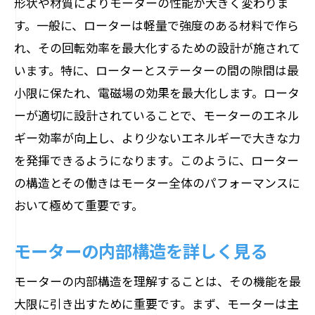
形状や材質によりモーターの性能が大きく変わりま
産業界でのモーター利用の実態
す。一般に、ローターは軽量で強度のある材料で作ら
交通機関におけるモーターの役割
れ、その回転効率を最大化するための設計が施されて
日常生活とモーターの関係
います。特に、ローターとステーターの間の隙間は最
最新技術におけるモーターの応用
小限に保たれ、電磁場の効果を最大化します。ロータ
ーが適切に設計されていることで、モーターのエネル
エネルギー効率の高いモーターの事例
ギー効率が向上し、より少ないエネルギーで大きな力
ステーターとローターの関係性が生み出す力
を発揮できるようになります。このように、ローター
とは
の構造とその働きはモーター全体のパフォーマンスに
ステーターとローターの相互作用
おいて極めて重要です。
磁場が生む力のメカニズム
モーターの推進力の源泉を解明
モーターの内部構造を詳しく見る
電磁力がもたらす動力変換
モーターの内部構造を理解することは、その機能を最
ローター回転の動的プロセス
大限に引き出すために重要です。まず、モーターは主
モーター出力を左右する要因