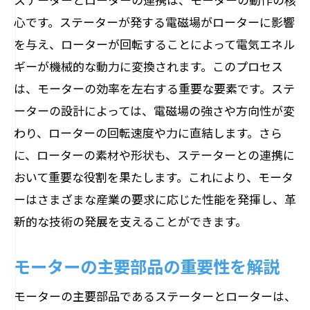
家庭でのモーター活用術
心です。ステーターが発する電磁場がローターに影響
モーター知識で節約できること
を与え、ローターが回転することによって電気エネル
日常品に隠されたモーターの役割
ギーが機械的な動力に変換されます。このプロセス
モーターがもたらす生活の変化
は、モーターの効率を左右する重要な要素です。ステ
エネルギー変換の鍵を握るモーターの動作を
ーターの設計によっては、電磁場の強さや方向性が変
探る
わり、ローターの回転速度や力に直結します。さら
に、ローターの素材や形状も、ステーターとの連携に
エネルギー効率を高めるモーター
おいて重要な役割を果たします。これにより、モータ
持続可能なモーター技術の未来
ーはさまざまな産業の要求に応じた性能を発揮し、革
モーター開発の最前線を解説
新的な技術の発展を支えることができます。
エネルギー変換に不可欠なモーター
次世代モーターの可能性
モーターの主要部品の重要性を解説
環境に優しいモーターの特長
モーターの主要部品であるステーターとローターは、