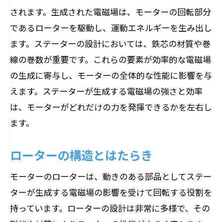
モーターの動作原理を完全解説
されます。生成された電磁場は、モーターの回転部分
エネルギー変換の実例を紹介
であるローターを駆動し、運動エネルギーを生み出し
初心者必見！モーターの動作原理を簡単に学
ます。ステーターの設計においては、鉄芯の材質や巻
ぶ方法
線の巻数が重要です。これらの要素が効率的な電磁場
モーター学習に役立つ基本知識
の生成に寄与し、モーターの全体的な性能に影響を与
えます。ステーターが生成する電磁場の強さと効率
簡単に理解できるモーターの動作
は、モーターがどれだけの力を発揮できるかを左右し
初心者向けモーター理解のステップ
ます。
実際の動作を観察して学ぶ
基礎から始めるモーターの勉強法
ローターの構造とはたらき
モーター学習に不可欠なポイント
モーターのローターは、動きのある部品としてステー
現代生活に欠かせないモーターの応用例を紹
ターが生成する電磁場の影響を受けて回転する役割を
介
持っています。ローターの設計は非常に多様で、その
家庭で活躍するモーターの事例