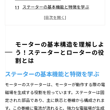
ステーターの基本機能と特徴を学ぶ
ローターの構造とはたらき
モーターの内部構造を詳しく見る
ステーターとローターの連携メカニズム
モーターの主要部品の重要性を解説
モーターの基本構造を理解しよ
う！ステーターとローターの役
モーターの仕組みを知るための基礎知識
割とは
電気が機械に変わる瞬間！モーターが動く仕
組みを解説
ステーターの基本機能と特徴を学ぶ
電気エネルギーの基本的な流れ
モーターのステーターは、モーターが動作する際の電
電磁誘導の原理と応用
磁場を生成する役割を担っています。ステーターは固
モーター内の電流と磁場の関係
定された部品であり、主に鉄芯と巻線から構成されま
回転運動が生まれるプロセス
す。この巻線に電流が流れると、強力な電磁場が生成