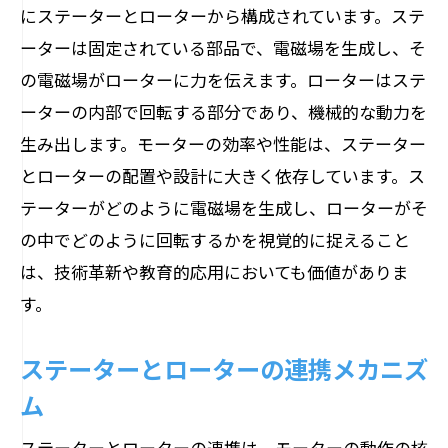
にステーターとローターから構成されています。ステ
モーターの秘密を解き明かす！電気エネルギ
ーターは固定されている部品で、電磁場を生成し、そ
ーの変換プロセス
の電磁場がローターに力を伝えます。ローターはステ
エネルギー変換の基本プロセス
ーターの内部で回転する部分であり、機械的な動力を
電力から動力へ変わる瞬間
生み出します。モーターの効率や性能は、ステーター
とローターの配置や設計に大きく依存しています。ス
モーター内のエネルギー効率の向上
テーターがどのように電磁場を生成し、ローターがそ
電力消費とモーター性能の関係
の中でどのように回転するかを視覚的に捉えること
各種モーターの変換技術を比較
は、技術革新や教育的応用においても価値がありま
電気エネルギーが力に変わる仕組み
す。
モーターの仕組みを知って日常生活に役立て
る
ステーターとローターの連携メカニズ
モーター利用で生活を快適に
ム
エコなモーターの選び方
ステーターとローターの連携は、モーターの動作の核