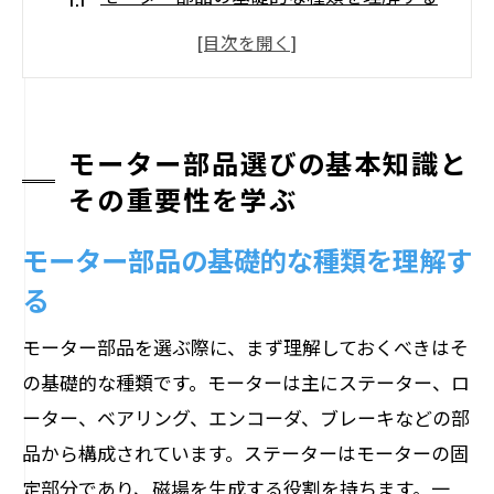
部品選定が性能に与える影響を深掘りす
る
モーター技術の進化と部品選びのトレン
ド
モーター部品選びの基本知識と
品質基準と認証規格の重要性
その重要性を学ぶ
コストと性能のバランスを取る方法
モーター部品の基礎的な種類を理解す
初心者向けモーター部品選びの手引き
る
性能向上に直結するモーター部品の選び方の
ポイント
モーター部品を選ぶ際に、まず理解しておくべきはそ
高性能を実現するための部品選定の指針
の基礎的な種類です。モーターは主にステーター、ロ
ーター、ベアリング、エンコーダ、ブレーキなどの部
専門家が推奨する部品選びの秘訣
品から構成されています。ステーターはモーターの固
失敗しないためのモーター部品選定チェ
定部分であり、磁場を生成する役割を持ちます。一
ックリスト