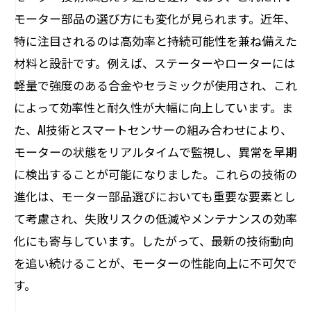
モーター部品の選び方にも変化が見られます。近年、
環境に優しい技術革新とその影響
特に注目されるのは高効率と持続可能性を兼ね備えた
エネルギー消費を抑えるための設計の工
材料と設計です。例えば、ステーターやローターには
夫
軽量で強度のある合金やセラミックが使用され、これ
摩耗した部品の適時交換でモーター寿命を延
によって効率性と耐久性が大幅に向上しています。ま
ばす
た、AI技術とスマートセンサーの組み合わせにより、
摩耗部品を見極める診断法
モーターの状態をリアルタイムで監視し、異常を早期
交換時期を見逃さないためのポイント
に検出することが可能になりました。これらの技術の
部品交換で延命を実現する技術
進化は、モーター部品選びにおいても重要な要素とし
寿命延長を図るための交換戦略
て考慮され、失敗リスクの低減やメンテナンスの効率
部品交換のタイミングを最適化する
化にも寄与しています。したがって、最新の技術動向
を追い続けることが、モーターの性能向上に不可欠で
実例に学ぶ部品交換の重要性
す。
モーター性能アップに貢献する部品の特性最
適化