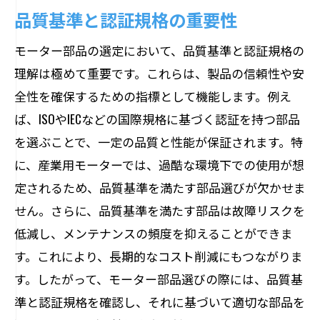
品質基準と認証規格の重要性
特性最適化で最大の効果を引き出す
モーター部品の選定において、品質基準と認証規格の
特性に基づく部品選定の方法
理解は極めて重要です。これらは、製品の信頼性や安
カスタマイズ可能な部品特性の活用
全性を確保するための指標として機能します。例え
効率的な特性最適化のプロセス
ば、ISOやIECなどの国際規格に基づく認証を持つ部品
最適化による性能向上の実例
を選ぶことで、一定の品質と性能が保証されます。特
特性分析を活かした選定戦略
に、産業用モーターでは、過酷な環境下での使用が想
荻原電機が提案する持続可能なモーター部品
定されるため、品質基準を満たす部品選びが欠かせま
選び
せん。さらに、品質基準を満たす部品は故障リスクを
持続可能性を考慮した部品選定方針
低減し、メンテナンスの頻度を抑えることができま
環境への配慮と性能を両立する戦略
す。これにより、長期的なコスト削減にもつながりま
す。したがって、モーター部品選びの際には、品質基
荻原電機の成功事例から学ぶ持続可能性
準と認証規格を確認し、それに基づいて適切な部品を
持続可能な選定のための基準と実施