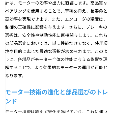
計は、モーターの効率や出力に直結します。高品質な
互換性のある部品選定のメリット
ベアリングを使用することで、摩耗を抑え、長寿命と
長期的な運用を見据えた互換性の重要性
高効率を実現できます。また、エンコーダの精度は、
市場の互換性トレンドを知る
制御の正確性に影響を与えます。さらに、ブレーキの
部品互換性がもたらすコスト削減効果
選択は、安全性や制動性能に直接関与します。これら
互換性を確保するための方法
の部品選定においては、単に性能だけでなく、使用環
選定の失敗を防ぐ互換性チェックポイン
境や目的に応じた最適な選択が求められます。このよ
ト
うに、各部品がモーター全体の性能に与える影響を理
最新技術でモーターのエネルギー消費を削減
解することで、より効果的なモーターの運用が可能と
する方法
なります。
エネルギー効率を高める新技術の活用
モーター技術の進化と部品選びのトレ
省エネ部品の選定基準と導入効果
ンド
スマート技術を取り入れた効率化戦略
持続可能なエネルギー削減の実現
モーター技術は絶えず進化を遂げており、これに伴い