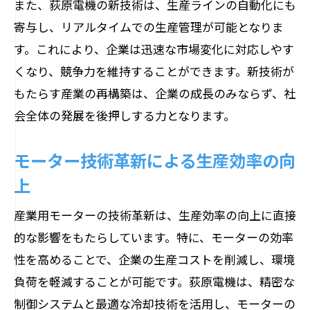
また、荻原電機の新技術は、生産ラインの自動化にも
カーボンニュートラル達成に向けたモー
寄与し、リアルタイムでの生産管理が可能となりま
ターの貢献
す。これにより、企業は迅速な市場変化に対応しやす
環境政策が促進するモーター技術の進化
くなり、競争力を維持することができます。新技術が
モーターの高効率化によるエネルギー消
もたらす産業の再構築は、企業の成長のみならず、社
費の削減
会全体の発展を後押しする力となります。
企業の環境戦略におけるモーターの役割
モーター技術革新による生産効率の向
持続可能な未来を創るためのモーターの
努力
上
モーターの省エネ技術がもたらす競争力向上
産業用モーターの技術革新は、生産効率の向上に直接
省エネルギー技術とその経済的利点
的な影響をもたらしています。特に、モーターの効率
競争力を高めるためのモーター革新
性を高めることで、企業の生産コストを削減し、環境
省エネモーターの導入と市場競争
負荷を軽減することが可能です。荻原電機は、精密な
制御システムと最適な冷却技術を活用し、モーターの
モーター効率化による企業の競争ポジシ