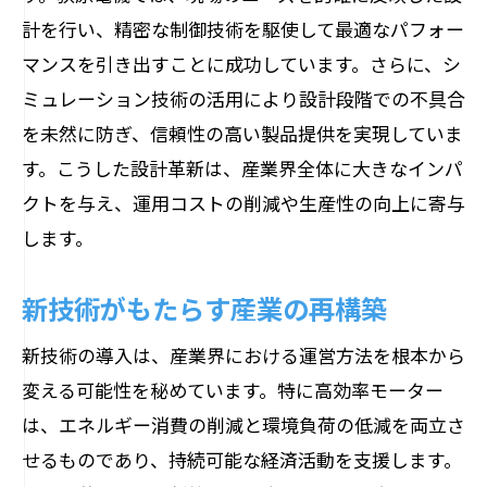
効率化が推進する産業の持続可能性
計を行い、精密な制御技術を駆使して最適なパフォー
持続可能性を追求するモーターの進化
マンスを引き出すことに成功しています。さらに、シ
環境負荷軽減に向けたモーター技術
ミュレーション技術の活用により設計段階での不具合
持続可能性を支える新しい素材の利用
を未然に防ぎ、信頼性の高い製品提供を実現していま
す。こうした設計革新は、産業界全体に大きなインパ
モーター進化が促す再生可能エネルギー
クトを与え、運用コストの削減や生産性の向上に寄与
の活用
します。
循環型産業を促進するモーターの役割
持続可能な社会との共生を目指すモータ
新技術がもたらす産業の再構築
ー
新技術の導入は、産業界における運営方法を根本から
環境認証取得のためのモーター技術
変える可能性を秘めています。特に高効率モーター
産業用モーターで実現する環境目標達成への
は、エネルギー消費の削減と環境負荷の低減を両立さ
道
せるものであり、持続可能な経済活動を支援します。
産業界の環境目標に応じたモーター選定