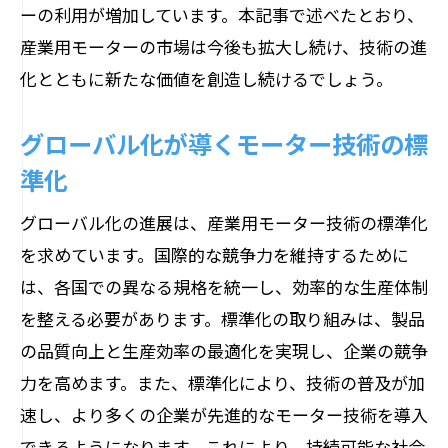
持続可能な都市づくりに貢献するモータ
ーの利用が増加しています。本記事で述べたとおり、
ー
産業用モーターの市場は今後も拡大し続け、技術の進
未来社会の基盤を支えるモーターの役割
化とともに新たな価値を創造し続けるでしょう。
社会的責任を果たすモーター技術
グローバル化が導くモーター技術の標
持続可能なインフラを支えるモーターの
準化
貢献
グローバル化の進展は、産業用モーター技術の標準化
を求めています。国際的な競争力を維持するために
は、各国での異なる規格を統一し、効率的な生産体制
を整える必要があります。標準化の取り組みは、製品
の品質向上と生産効率の最適化を実現し、企業の競争
力を高めます。また、標準化により、技術の普及が加
速し、より多くの企業が先進的なモーター技術を導入
できるようになります。これにより、持続可能な社会