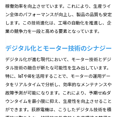
稼働効率を向上させています。これにより、生産ライ
ョン改善
ン全体のパフォーマンスが向上し、製品の品質も安定
エコロジーと経済性の調和
します。この技術進化は、工場の自動化を推進し、企
持続可能な競争力のためのモーター戦略
業の競争力を一段と高める要素となっています。
荻原電機が切り拓くモーターの未来図
荻原電機の革新技術とビジョン
デジタル化とモーター技術のシナジー
独自のモーター技術で市場をリードする
デジタル化が進む現代において、モーター技術とデジ
持続可能性に向けた荻原電機の取り組み
タル技術の融合が新たな可能性を生み出しています。
業界のトップランナーとしての荻原電機
特に、IoTやAIを活用することで、モーターの運用デー
最先端モーターの開発で未来を創造
タをリアルタイムで分析し、効率的なメンテナンスや
荻原電機の成功事例とその学び
故障予測が可能になります。これにより、予期せぬダ
エネルギー資源最適化とモーターの役割
ウンタイムを最小限に抑え、生産性を向上させること
ができます。荻原電機は、こうしたデジタル技術を積
エネルギー効率化へのモーター貢献