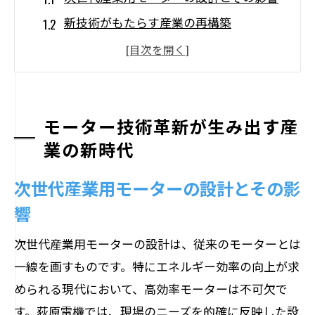
新技術がもたらす産業の再構築
モーター技術革新による生産効率の向上
デジタル化とモーター技術のシナジー
革新が促す産業用モーター市場の拡大
モーター技術革新が生み出す産
グローバル化が導くモーター技術の標準
業の新時代
化
効率的なモーターが産業界を変える未来
次世代産業用モーターの設計とその影
省エネモーターの導入によるコスト削減
響
効率向上がもたらす産業の競争力強化
次世代産業用モーターの設計は、従来のモーターとは
エネルギー効率と生産性の関係性
一線を画すものです。特にエネルギー効率の向上が求
効率的なモーターへの投資の重要性
められる現代において、高効率モーターは不可欠で
持続可能な生産プロセスの実現
す。荻原電機では、現場のニーズを的確に反映した設