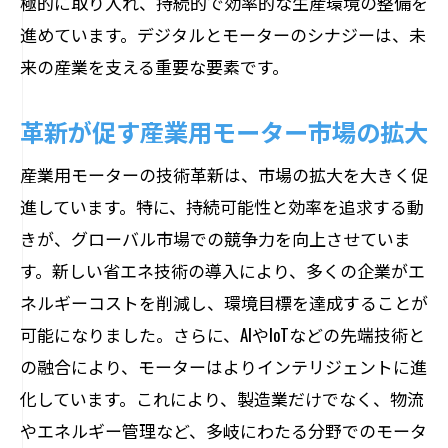
極的に取り入れ、持続的で効率的な生産環境の整備を
最適なエネルギー利用を促進するモータ
進めています。デジタルとモーターのシナジーは、未
ー技術
来の産業を支える重要な要素です。
資源管理におけるモーターの重要性
持続可能なエネルギー活用のための技術
革新が促す産業用モーター市場の拡大
革新
産業用モーターの技術革新は、市場の拡大を大きく促
エネルギーコスト削減に向けたモーター
進しています。特に、持続可能性と効率を追求する動
の導入
きが、グローバル市場での競争力を向上させていま
未来のエネルギーシステムとモーターの
す。新しい省エネ技術の導入により、多くの企業がエ
役割
ネルギーコストを削減し、環境目標を達成することが
持続可能な社会を支えるモーターの可能性
可能になりました。さらに、AIやIoTなどの先端技術と
社会のニーズに応えるモーター技術の革
の融合により、モーターはよりインテリジェントに進
新
化しています。これにより、製造業だけでなく、物流
環境と調和するモーターの可能性
やエネルギー管理など、多岐にわたる分野でのモータ