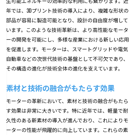
生可能エネルギーの効率的な利用にも繋がります。近
な可能性
年では、3Dプリント技術の導入により、複雑な形状の
日常生活におけるモーターの役割
部品が容易に製造可能となり、設計の自由度が増して
産業界でのモーターの価値
います。このような技術革新は、より高性能なモータ
モーター技術がもたらす社会変革
ーの開発を可能にし、多様な産業における新しい応用
環境への配慮とモーター技術の進化
を促進します。モーターは、スマートグリッドや電気
新しい産業革命を支えるモーター
自動車などの次世代技術の基盤として不可欠であり、
その構造の進化が技術全体の進化を支えています。
持続可能な未来を築くモーターの可能性
最新技術がモーター性能をどのように向上さ
素材と技術の融合がもたらす効果
せるのか
革新的なモーター技術の紹介
モーターの革新において、素材と技術の融合がもたら
す効果は非常に大きいです。特に近年では、軽量で耐
ナノテクノロジーがもたらす性能向上
久性のある新素材の導入が進んでおり、これによりモ
AIの活用による最適化技術
ーターの性能が飛躍的に向上しています。これらの素
モーター効率を改善する新素材