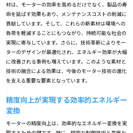
材は、モーターの効率を高めるだけでなく、製品の寿
次世代モーターの開発と課題
命を延ばす効果もあり、メンテナンスコストの削減に
環境対応を考慮した技術革新
貢献しています。そして、これらの新素材は環境への
ステーターとローターの秘密に迫る構造解析
負荷を軽減することにもつながり、持続可能な社会の
ステーターの構造解析とその意義
実現に寄与しています。さらに、技術革新によりモー
ローターの役割と動作原理
ターのデザインが最適化され、エネルギー効率が大幅
に改善される事例も増えています。このような素材と
内部構造が性能に与える影響
技術の融合による効果は、今後のモーター技術の進化
新技術で明らかにされる構造の秘密
を支える重要な要素となっています。
モーター構造解析の最新動向
精密構造が生む高性能モーター
精度向上が実現する効率的エネルギー
技術革新が開くモーターの未来展望
変換
次世代モーターの展望と可能性
モーターの精度向上は、効率的なエネルギー変換を実
技術革新がもたらす新たな市場
現するための鍵です。特に、精密な制御技術と高度な