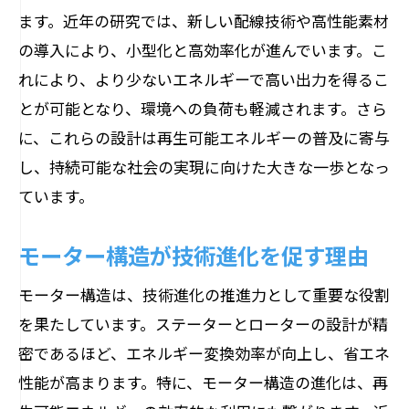
最新技術が向上させる変換効率
ます。近年の研究では、新しい配線技術や高性能素材
新型モーターが提供する革新
の導入により、小型化と高効率化が進んでいます。こ
電気エネルギーから機械エネルギーへの華麗
れにより、より少ないエネルギーで高い出力を得るこ
な変化
とが可能となり、環境への負荷も軽減されます。さら
電気から機械へのエネルギー変換の原理
に、これらの設計は再生可能エネルギーの普及に寄与
し、持続可能な社会の実現に向けた大きな一歩となっ
モーター内部でのエネルギー変換プロセ
ています。
ス
変換効率を左右する要因
モーター構造が技術進化を促す理由
電気エネルギーの効率的な利用方法
モーター構造は、技術進化の推進力として重要な役割
エネルギー変換を支える技術革新
を果たしています。ステーターとローターの設計が精
モーターが示す次世代エネルギーの可能
密であるほど、エネルギー変換効率が向上し、省エネ
性
性能が高まります。特に、モーター構造の進化は、再
モーター構造が支える現代生活と産業の新た