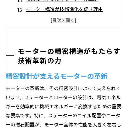
モーター構造が技術進化を促す理由
素材と技術の融合がもたらす効果
精度向上が実現する効率的エネルギー変
換
モーター構造における最新の技術革新
モーターの精密構造がもたらす
技術革新の力
未来を切り開くモーター技術の展望
ステーターとローターの協力関係が生む効率
精密設計が支えるモーターの革新
的変換
モーターの革新は、その精密設計によって支えられて
ステーターとローターの基本機能
います。ステーターとローターの設計は、電気エネル
協調動作が実現するエネルギー効率
ギーを効率的に機械エネルギーに変換するための重要
最適な設計がもたらす摩擦低減
な要素です。特に、ステーターのコイル配置やロータ
ステーターとローターの素材特性
ーの磁石配置が、モーター全体の性能を大きく左右し