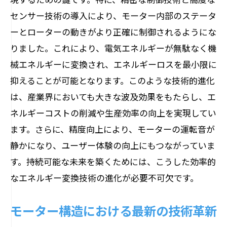
破壊的イノベーションによる変革
センサー技術の導入により、モーター内部のステータ
持続可能な技術の進化と挑戦
ーとローターの動きがより正確に制御されるようにな
未来志向のモーター開発戦略
りました。これにより、電気エネルギーが無駄なく機
世界を変えるモーター技術の未来
械エネルギーに変換され、エネルギーロスを最小限に
モーター構造が抱える深遠な可能性を探る
抑えることが可能となります。このような技術的進化
は、産業界においても大きな波及効果をもたらし、エ
モーターが生み出す無限の可能性
ネルギーコストの削減や生産効率の向上を実現してい
新たな技術分野への応用展開
ます。さらに、精度向上により、モーターの運転音が
モーター構造がもたらす革新の波
静かになり、ユーザー体験の向上にもつながっていま
未来の社会を支えるモーターテクノロジ
す。持続可能な未来を築くためには、こうした効率的
ー
なエネルギー変換技術の進化が必要不可欠です。
持続可能な発展を促すモーターの役割
モーター技術が開く新時代の幕開け
モーター構造における最新の技術革新