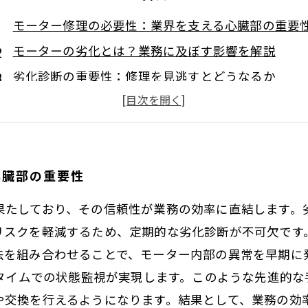
モーター修理の必要性：業界を支える心臓部の重要
モーターの劣化とは？業務に及ぼす影響を解説
劣化診断の重要性：修理を見逃すとどうなるか
最新技術によるモーター修理の効率化
修理のタイミングを見極める！劣化診断の手法
コスト削減と業務安定のために知っておくべきこと
心臓部の重要性
モーター修理の未来：持続可能な劣化診断の道
果たしており、その信頼性が業務の効率に直結します。
リスクを軽減するため、定期的な劣化診断が不可欠です
法を組み合わせることで、モーター内部の異常を早期に
ルタイムでの状態監視が実現します。このような先進的
や交換を行えるようになります。結果として、業務の効