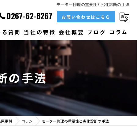
モーター修理の重要性と劣化診断の手法
0267-62-8267
お問い合わせはこちら
ある質問
当社の特徴
会社概要
ブログ
コラム
部品
ベアリング
断の手法
大型
メンテナンス
販売
荻原電機
コラム
モーター修理の重要性と劣化診断の手法