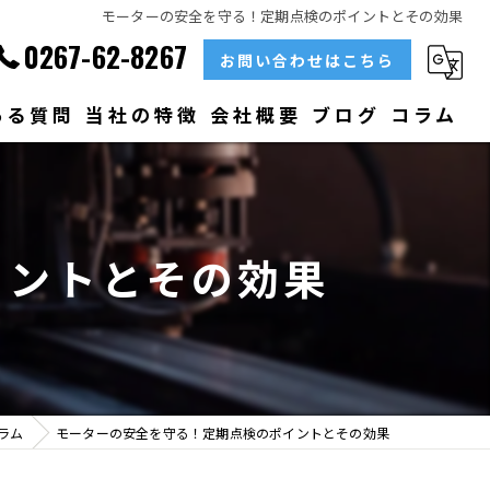
モーターの安全を守る！定期点検のポイントとその効果
0267-62-8267
お問い合わせはこちら
ある質問
当社の特徴
会社概要
ブログ
コラム
部品
ベアリング
イントとその効果
大型
メンテナンス
販売
ラム
モーターの安全を守る！定期点検のポイントとその効果