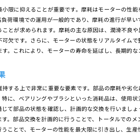
最小限に抑えることが重要です。摩耗はモーターの性能
点検データ分析による運用効率の向上
高負荷環境での運用が一般的であり、摩耗の進行が早い
予測保全を可能にするデータ活用
うことが求められます。摩耗の主な原因は、潤滑不良や
データを活用した点検サイクルの最適化
不可欠です。さらに、モーターの状態をリアルタイムで
運用最適化を促進するデータ分析ツールの紹介
ます。これにより、モーターの寿命を延ばし、長期的な
データによる運用改善事例
果
維持する上で非常に重要な要素です。部品の摩耗や劣化
。特に、ベアリングやブラシといった消耗品は、使用状
通じて部品の状態を確認し、計画的な交換を行いましょ
ます。部品交換を計画的に行うことで、トータルでのメ
行うことで、モーターの性能を最大限に引き出し、生産