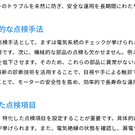
産業用モーターの特有のトラブル事例と対策
ーのトラブルを未然に防ぎ、安全な運用を長期間にわた
トラブル抑制につながる点検頻度の考察
産業用モーターの停止を防ぐための点検の重要性
的な点検手法
生産ライン停止を回避する点検の役割
点検手法として、まずは電気系統のチェックが挙げられ
運転中のモーター停止を防ぐチェック項目
要です。次に、機械的な部品の点検も欠かせません。例
停止リスクを軽減するための点検手法
を低下させます。そのため、これらの部品に異常がない
産業用モーターの運用安定化事例
最新の診断技術を活用することで、目視や手による触診
緊急対応を避けるための計画的点検
ことで、モーターの安全性を高め、効率的で長寿命な運
定期点検が生産性に与える長期的効果
モーター点検がもたらすコスト削減効果とは
た点検項目
点検による長期的なコスト削減の実例
、特化した点検項目を設定することが重要です。具体的
修理費を抑えるための点検の効果
が挙げられます。また、電気絶縁の状態を確認し、漏電
コスト削減につながる点検スケジュールの重要性