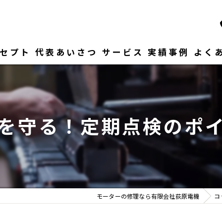
セプト
代表あいさつ
サービス
実績事例
よく
を守る！定期点検のポ
モーターの修理なら有限会社荻原電機
コ