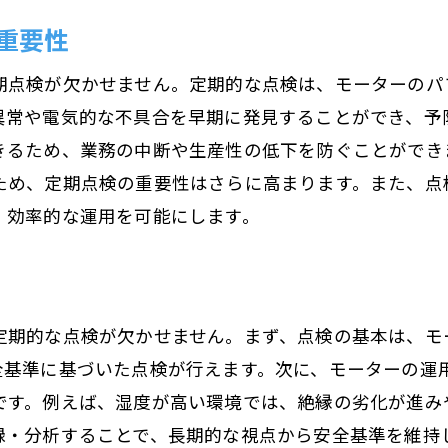
モーターの点検ポイントを押さえて効率的な運用を実
重要性
運用効率を高めるための点検の基本
効率的な運用に必要な点検項目
期点検が欠かせません。定期的な点検は、モーターのパ
異常や電気的な不具合を早期に発見することができ、予
定期点検が運用効率に与える影響
きるため、業務の中断や生産性の低下を防ぐことができ
モーター運用の最適化を目指した点検手法
ため、定期点検の重要性はさらに高まります。また、点
点検で得られるデータの活用方法
、効率的な運用を可能にします。
効率的な運用のための点検頻度の設定
トラブルを未然に防ぐモーターの点検方法
トラブル予防に効果的な点検手法
定期的な点検が欠かせません。まず、点検の基本は、モ
兆候を見逃さないためのチェックポイント
全基準に基づいた点検が行えます。次に、モーターの運
異常検知のための最新技術の活用
です。例えば、湿度が高い環境では、絶縁の劣化が進み
点検によるトラブル防止の成功事例
録・分析することで、長期的な視点から安全基準を維持