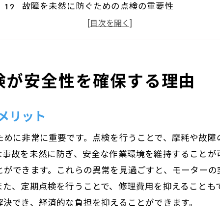
故障を未然に防ぐための点検の重要性
点検による安全基準の維持方法
モーターの安全性を高める具体的な点検手法
産業用モーターの安全に特化した点検項目
検が安全性を確保する理由
定期点検による安全性の向上事例
定期点検でモーターの寿命を延ばす方法
メリット
摩耗を抑えモーター寿命を伸ばす秘訣
部品交換のタイミングとその効果
ために非常に重要です。点検を行うことで、摩耗や故障
長寿命を実現する点検スケジュールの策定
な事故を未然に防ぎ、安全な作業環境を維持することが
点検による寿命延長の成功事例
とができます。これらの異常を見過ごすと、モーターの
また、定期点検を行うことで、修理費用を抑えることも
モーター寿命に影響を与える要因と対策
解決でき、経済的な負担を抑えることができます。
定期点検がもたらす持続可能な運用