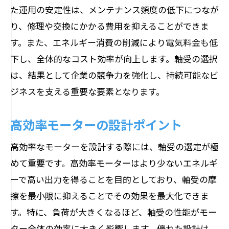
新素材軸受の導入とその利点
た運用の安定性は、メンテナンス頻度の低下につなが
長寿命化を支える軸受設計の進化
り、修理や交換にかかる費用を抑えることができま
す。また、エネルギー消費の削減により電気料金も低
無潤滑軸受がメンテナンスフリーを実現
下し、全体的なコスト効率が向上します。軸受の選択
騒音と振動を抑える最新技術
は、結果として企業の競争力を強化し、持続可能なビ
高耐久性軸受による運用コスト削減
ジネスを支える重要な要素となります。
イノベーションが可能にする安定した生
産ライン
高効率モーターの設計ポイント
モーター軸受の選定が再生可能エネルギー活
高効率なモーターを設計する際には、軸受の選定が極
用に与える影響
めて重要です。高効率モーターはより少ないエネルギ
風力発電における軸受の重要性
ーで高い出力を得ることを目的としており、軸受の摩
太陽光発電システムと軸受の選び方
擦を最小限に抑えることでその効果を最大化できま
エネルギー変換効率を高める軸受の役割
す。特に、負荷が大きくなるほど、軸受の性能がモー
再生可能エネルギーの安定供給を支える
ター全体の効率に大きく影響します。優れた設計は、