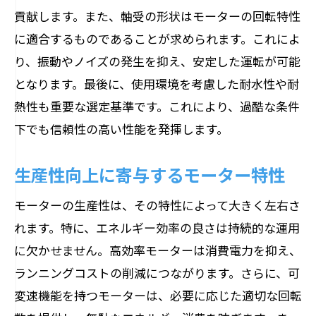
効率的な運用をサポートするメンテナン
貢献します。また、軸受の形状はモーターの回転特性
ス技術
に適合するものであることが求められます。これによ
計画的メンテナンスで不意のダウンタイ
り、振動やノイズの発生を抑え、安定した運転が可能
ムを回避
となります。最後に、使用環境を考慮した耐水性や耐
軸受の長寿命化に寄与する定期点検
熱性も重要な選定基準です。これにより、過酷な条件
軸受の状態モニタリングでトラブルを未然に
下でも信頼性の高い性能を発揮します。
防ぐ方法
生産性向上に寄与するモーター特性
リアルタイム監視技術の導入メリット
異常検知システムの設置と活用法
モーターの生産性は、その特性によって大きく左右さ
状態モニタリングが故障予測を可能にす
れます。特に、エネルギー効率の良さは持続的な運用
る理由
に欠かせません。高効率モーターは消費電力を抑え、
データ解析によるモーター保護の強化
ランニングコストの削減につながります。さらに、可
変速機能を持つモーターは、必要に応じた適切な回転
効率的なモニタリングシステムの構築方