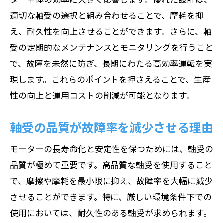
技術
適切な軸受の選択と組み合わせることで、摩耗を抑
環境負荷を軽減するための軸受選定
え、耐久性を向上させることができます。さらに、軸
再生可能エネルギー普及を支える革新技
受の定期的なメンテナンスとモニタリングを行うこと
術
で、故障を未然に防ぎ、長期にわたる高効率運転を実
現します。これらのポイントを押さえることで、生産
摩擦を減らしエネルギーロスを防ぐ軸受選び
性の向上と運用コストの削減が可能となります。
のポイント
低摩擦材料の選定とその効果
軸受の品質が故障率を減少させる理由
エネルギーロスを最小化するための設計
戦略
モーターの長寿命化と安定性を保つためには、軸受の
品質が極めて重要です。高品質な軸受を使用すること
軸受の性能がエネルギー効率に与える影
で、摩擦や摩耗を最小限に抑え、故障率を大幅に減少
響
させることができます。特に、厳しい環境条件下での
長寿命化を目指した低摩擦技術の応用
使用においては、耐久性のある軸受が求められます。
熱影響を抑えるための軸受選定