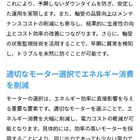
これにより、予期しないダウンタイムを防ぎ、安定し
エネルギー効率を高めるための革新的ア
た運用を実現します。また、軸受の品質向上はメンテ
プローチ
ナンスコストの削減にも寄与し、結果的に生産性の向
競争力を高めるモーター軸受の管理とメンテ
上とコスト効率の改善につながります。さらに、軸受
ナンスの秘訣
の状態監視技術を活用することで、早期に異常を検知
生産効率を最大化する管理手法
し、トラブルを未然に防ぐことが可能です。
コスト削減に繋がるメンテナンスの最適
化
適切なモーター選択でエネルギー消費
軸受管理のデジタル化による効率化
を削減
予防保全の導入とその効果
モーターの選択は、エネルギー効率に直接影響を与え
モーター軸受管理で競争力を高める理由
る重要な要素です。適切なモーターを選ぶことで、エ
持続可能な運用を支える管理戦略
ネルギー消費を大幅に削減し、電力コストの軽減が可
能となります。具体的には、効率の高いモーターを採
用することにより、同じ出力であっても少ない電力で