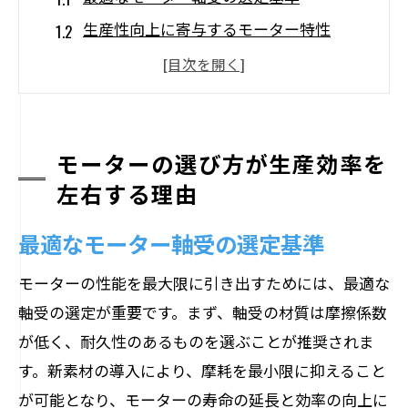
生産性向上に寄与するモーター特性
軸受の選び方が運用コストに与える影響
高効率モーターの設計ポイント
軸受の品質が故障率を減少させる理由
モーターの選び方が生産効率を
適切なモーター選択でエネルギー消費を
左右する理由
削減
モーター軸受の適切なメンテナンスがもたら
最適なモーター軸受の選定基準
すメリット
モーターの性能を最大限に引き出すためには、最適な
メンテナンススケジュールの最適化
軸受の選定が重要です。まず、軸受の材質は摩擦係数
摩耗を防ぐための具体的メンテナンス手
が低く、耐久性のあるものを選ぶことが推奨されま
法
す。新素材の導入により、摩耗を最小限に抑えること
軸受寿命を延ばすための予防策
が可能となり、モーターの寿命の延長と効率の向上に