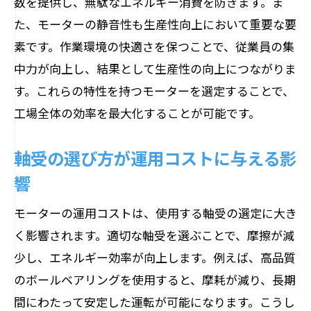
数を提供し、無駄なエネルギー消費を防ぎます。ま
法
た、モーターの静音性も生産性向上において重要な要
予知保全で生産ラインのスムーズな運用
素です。作業環境の快適さを保つことで、従業員の集
を実現
中力が向上し、結果として生産性の向上につながりま
生産現場でのモーター効率を最大化するため
す。これらの特性を持つモーターを選定することで、
の鍵
工場全体の効率を最大化することが可能です。
エネルギー管理システムの導入効果
高効率運転を実現するモーター制御技術
軸受の選び方が運用コストに与える影
生産効率を高めるための設備改善策
響
軸受の性能がモーター効率に与える影響
モーターの運用コストは、使用する軸受の選定に大き
省エネルギーを促進する運用戦略
く影響されます。適切な軸受を選ぶことで、摩擦が減
継続的な技術革新がもたらす生産効率向
少し、エネルギー効率が向上します。例えば、高品質
上
のボールベアリングを使用すると、摩耗が減り、長期
最新の軸受技術が実現する長期間の安定運用
間にわたって安定した運転が可能になります。こうし