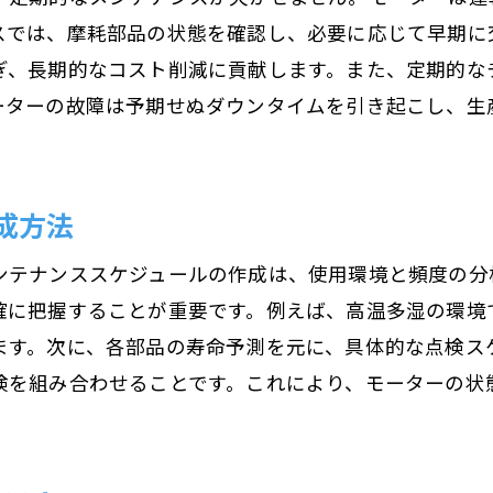
スでは、摩耗部品の状態を確認し、必要に応じて早期に
環境に優しい運用のメリット
ぎ、長期的なコスト削減に貢献します。また、定期的な
信頼性を高めるための長期計画
ーターの故障は予期せぬダウンタイムを引き起こし、生
持続可能性を考慮した機器選び
再生可能エネルギーとモーター運用
持続可能な運用による経済的効果
成方法
ンテナンススケジュールの作成は、使用環境と頻度の分
確に把握することが重要です。例えば、高温多湿の環境
ます。次に、各部品の寿命予測を元に、具体的な点検ス
検を組み合わせることです。これにより、モーターの状