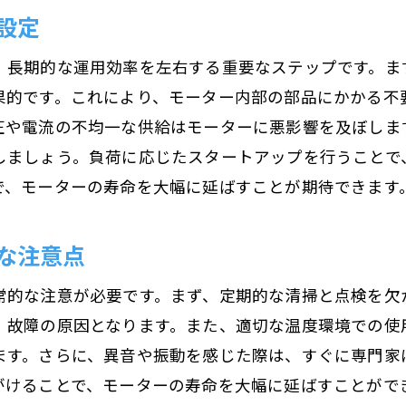
不適切な部品交換のリスク
設定
長寿命を妨げる一般的なミス
、長期的な運用効率を左右する重要なステップです。ま
ラブルを未然に防ぐためのモーター点検のポイント
果的です。これにより、モーター内部の部品にかかる不
日常点検の重要性と方法
圧や電流の不均一な供給はモーターに悪影響を及ぼしま
異常音を見逃さないためのヒント
しましょう。負荷に応じたスタートアップを行うことで
目視点検でチェックすべきポイント
で、モーターの寿命を大幅に延ばすことが期待できます
定期診断がもたらす安心感
簡単にできる故障予防策
な注意点
トラブル予防に役立つツールの選び方
常的な注意が必要です。まず、定期的な清掃と点検を欠
ーターの使用効率を高めるための実践的なアプローチ
、故障の原因となります。また、適切な温度環境での使
効率的なエネルギー使用法
ます。さらに、異音や振動を感じた際は、すぐに専門家
運用コストを削減するための工夫
がけることで、モーターの寿命を大幅に延ばすことがで
効率向上のための技術的サポート