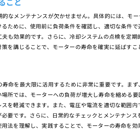
ること
用環境がモーターの寿命に与える影響を徹底解説
環境要因が寿命に及ぼす影響
期的なメンテナンスが欠かせません。具体的には、モー
温度管理がもたらす寿命への貢献
けるために、使用前に負荷条件を確認し、適切な条件で
工夫も効果的です。さらに、冷却システムの点検を定期
湿度と寿命の関係を理解する
対策を講じることで、モーターの寿命を確実に延ばすこ
振動がもたらす影響とその対策
適切な設置場所の選び方
環境の変化に敏感な運用が必要な理由
ーターの寿命を縮める原因を見極める
の寿命を最大限に活用するために非常に重要です。まず
い場所では、モーターへの負荷が増大し寿命を縮める要
過負荷が寿命を縮める理由
レスを軽減できます。また、電圧や電流を適切な範囲内
不適切な使用法によるダメージ
が必要です。さらに、日常的なチェックとメンテナンス
電気的問題が寿命に与える影響
使用法を理解し、実践することで、モーターの寿命を効
外部要因による摩耗の防ぎ方