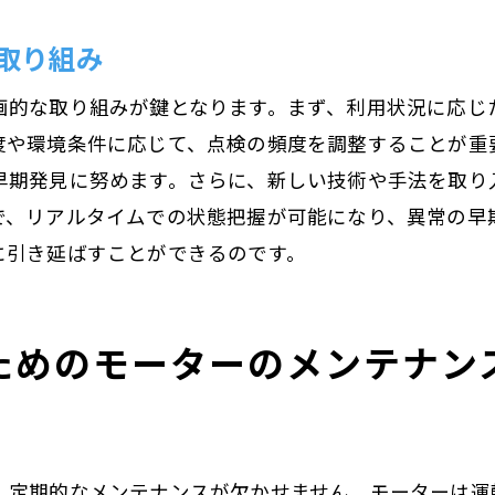
使用効率を高めるための定期チェック
取り組み
無駄を省くための運用ルール
画的な取り組みが鍵となります。まず、利用状況に応じ
効率化による寿命延長の効果
度や環境条件に応じて、点検の頻度を調整することが重
門家が教えるモーター寿命延長のための秘訣
期発見に努めます。さらに、新しい技術や手法を取り入
プロが実践する寿命延長テクニック
で、リアルタイムでの状態把握が可能になり、異常の早
専門家のノウハウを活用するメリット
に引き延ばすことができるのです。
長寿命を目指すための具体的アドバイス
実績のあるメンテナンス業者の選び方
ためのモーターのメンテナン
モーターの専門知識で対応力を高める
専門家が推奨する最新の技術と装置
ーターの信頼性を確保するための持続可能な運用法
持続可能な運用がもたらす長寿命
、定期的なメンテナンスが欠かせません。モーターは運