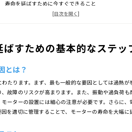
寿命を延ばすために今すぐできること
モーターの正しい使い方を学ぶ
効果的な寿命延長のための初期設定
寿命を最大化するための日常的な注意点
延ばすための基本的なステッ
長寿命を目指すための計画的な取り組み
寿命を実現するためのモーターのメンテナンス術
因とは？
定期メンテナンスの重要性
メンテナンススケジュールの作成方法
にわたります。まず、最も一般的な要因としては過熱が
自己メンテナンス vs プロのメンテナンス
り、故障のリスクが高まります。また、振動や過負荷も
モーターの洗浄方法と注意点
、モーターの設置には細心の注意が必要です。さらに、
要因を適切に管理することで、モーターの寿命を大幅に
潤滑の必要性とその効果
異常を早期発見するためのメンテナンス法