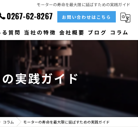
モーターの寿命を最大限に延ばすための実践ガイド
0267-62-8267
お問い合わせはこちら
ある質問
当社の特徴
会社概要
ブログ
コラム
部品
ベアリング
めの実践ガイド
大型
メンテナンス
販売
コラム
モーターの寿命を最大限に延ばすための実践ガイド