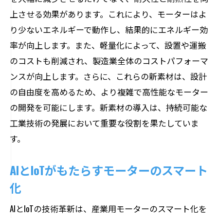
エコモーターの導入が進む再生可能エネ
上させる効果があります。これにより、モーターはよ
ルギー分野
り少ないエネルギーで動作し、結果的にエネルギー効
率が向上します。また、軽量化によって、設置や運搬
環境負荷を軽減する産業用モーターの最
のコストも削減され、製造業全体のコストパフォーマ
新技術
ンスが向上します。さらに、これらの新素材は、設計
エコモーター技術の普及促進に向けた政
の自由度を高めるため、より複雑で高性能なモーター
策
の開発を可能にします。新素材の導入は、持続可能な
再生可能エネルギーとエコモーターの経
工業技術の発展において重要な役割を果たしていま
済的利点
す。
環境意識の高まりとモーター産業の変革
持続可能なエネルギー管理とモーター技
AIとIoTがもたらすモーターのスマート
術の連携
化
3Dプリントが切り開くモーター部品設計の新
AIとIoTの技術革新は、産業用モーターのスマート化を
たな可能性