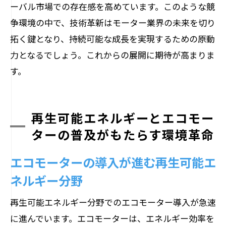
環境対応型モーターの開発における挑戦
ーバル市場での存在感を高めています。このような競
と成果
争環境の中で、技術革新はモーター業界の未来を切り
持続可能な社会を実現するためのモータ
拓く鍵となり、持続可能な成長を実現するための原動
ー技術
力となるでしょう。これからの展開に期待が高まりま
す。
環境基準に沿ったモーター製造プロセス
の改善
環境保護を意識したモーター技術のトレ
再生可能エネルギーとエコモー
ンド
ターの普及がもたらす環境革命
ゼロエミッションを目指すモーター技術
の取り組み
エコモーターの導入が進む再生可能エ
ネルギー分野
再生可能エネルギー分野でのエコモーター導入が急速
に進んでいます。エコモーターは、エネルギー効率を