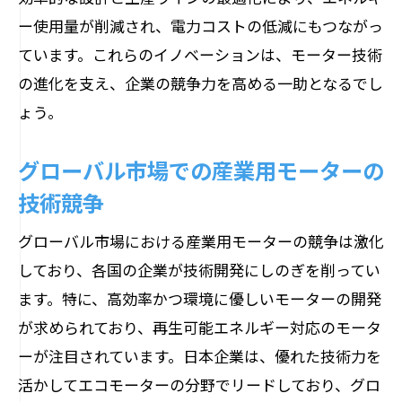
クト紹介
ー使用量が削減され、電力コストの低減にもつながっ
最新技術によるモーター性能向上の事例
ています。これらのイノベーションは、モーター技術
業界をリードする企業の技術革新事例
の進化を支え、企業の競争力を高める一助となるでし
モーター技術が直面する課題と解決策の
ょう。
実例
異業種コラボレーションがもたらす技術
グローバル市場での産業用モーターの
革新
技術競争
実際の現場で活用されるモーター技術の
グローバル市場における産業用モーターの競争は激化
未来予測
しており、各国の企業が技術開発にしのぎを削ってい
環境負荷を低減するためのモーター技術の新
ます。特に、高効率かつ環境に優しいモーターの開発
しい挑戦
が求められており、再生可能エネルギー対応のモータ
エネルギー消費を抑えるモーター技術の
ーが注目されています。日本企業は、優れた技術力を
最新動向
活かしてエコモーターの分野でリードしており、グロ