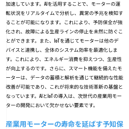
加速しています。AIを活用することで、モーターの運
3Dプリントによるカスタムモーター部品
転状況をリアルタイムで分析し、異常の予兆を検知す
の製造
ることが可能になります。これにより、予防保全が強
設計自由度を高める3Dプリント技術の進
化され、故障による生産ラインの停止を未然に防ぐこ
化
とができます。また、IoTを通じてモーターは他のデ
迅速なプロトタイプ開発を可能にする3D
バイスと連携し、全体のシステム効率を最適化しま
プリント
す。これにより、エネルギー消費を抑えつつ、生産性
3Dプリントとモーター部品の材料革新
が向上するのです。さらに、スマート機能を備えたモ
デジタル製造技術と産業用モーターの融
ーターは、データの蓄積と解析を通じて継続的な性能
合
改善が可能であり、これが将来的な技術革新の基盤と
3Dプリントの普及がもたらすサプライチ
なっています。AIとIoTの導入は、次世代の産業用モー
ェーンの変革
ターの開発において欠かせない要素です。
持続可能な成長を支えるモーター技術の進化
産業用モーターの寿命を延ばす予知保
エネルギー効率を高める新技術の展望