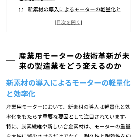
新素材の導入によるモーターの軽量化と
効率化
AIとIoTがもたらすモーターのスマート化
産業用モーターの寿命を延ばす予知保全
技術
産業用モーターの技術革新が未
自動化の進展と産業用モーターの役割の
来の製造業をどう変えるのか
変化
新素材の導入によるモーターの軽量化
産業用モーターのコスト削減に向けたイ
と効率化
ノベーション
グローバル市場での産業用モーターの技
産業用モーターにおいて、新素材の導入は軽量化と効
術競争
率化をもたらす重要な要因として注目されています。
再生可能エネルギーとエコモーターの普及が
特に、炭素繊維や新しい合金素材は、モーターの重量
もたらす環境革命
を大幅に減少させるだけでなく、耐久性と耐熱性を向