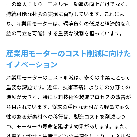
カスタマイズ性を向上させる新設計手法
ーの導入により、エネルギー効率の向上だけでなく、
持続可能な社会の実現に貢献しています。これによ
設計自由度を支える最新のシミュレーシ
り、産業用モーターは、環境負荷の低減と経済的な利
ョン技術
益の両立を可能にする重要な役割を担っています。
モジュール化が可能にするフレキシブル
な設計
産業用モーターのコスト削減に向けた
設計段階から考えるエコモーターの最適
イノベーション
化
設計自由度を高めるオープンソース技術
産業用モーターのコスト削減は、多くの企業にとって
の活用
重要な課題です。近年、技術革新によりこの分野での
進展が大きく、特に材料技術や製造プロセスの改善が
未来の製造業を支える設計革新の動向
注目されています。従来の重厚な素材から軽量で耐久
モーターの未来を拓く鍵となる技術革新の実
性のある新素材への移行は、製造コストを削減しつ
例
つ、モーターの寿命を延ばす効果があります。また、
革新的なモーター設計の実際のプロジェ
効率的な設計と生産ラインの最適化により、エネルギ