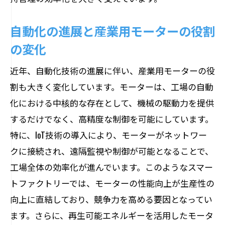
可能性
センサー技術によるモーターの安全性向
自動化の進展と産業用モーターの役割
上
の変化
自立動作を実現するスマートモーターの
近年、自動化技術の進展に伴い、産業用モーターの役
仕組み
割も大きく変化しています。モーターは、工場の自動
スマートモーターが実現する工場オート
化における中核的な存在として、機械の駆動力を提供
メーション
するだけでなく、高精度な制御を可能にしています。
安全性を考慮したスマートモーターの設
特に、IoT技術の導入により、モーターがネットワー
計指針
クに接続され、遠隔監視や制御が可能となることで、
スマートモーターの導入が産業に与える
工場全体の効率化が進んでいます。このようなスマー
影響
トファクトリーでは、モーターの性能向上が生産性の
産業用モーターの設計自由度を高める新技術
向上に直結しており、競争力を高める要因となってい
の展望
ます。さらに、再生可能エネルギーを活用したモータ