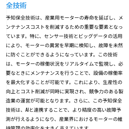
全技術
持続可能性を考慮したモーターの設計と
運用
予知保全技術は、産業用モーターの寿命を延ばし、メ
長寿命化を実現するモーター保全技術の
ンテナンスコストを削減するための重要な要素となっ
革新
ています。特に、センサー技術とビッグデータの活用
により、モーターの異常を早期に検知し、故障を未然
環境配慮型モーター技術のビジネスチャ
に防ぐことができるようになっています。この技術
ンス
は、モーターの稼働状況をリアルタイムで監視し、必
持続可能な成長を支えるモーターの社会
要なときにメンテナンスを行うことで、設備の稼働率
的役割
を最大化することが可能です。これにより、生産性の
グリーンモーター技術が環境政策に与え
向上とコスト削減が同時に実現され、競争力のある製
る影響
造業の運営が可能となります。さらに、この予知保全
スマートモーター開発がもたらす自立的動作
技術は、AIと連携することで、より精度の高い故障予
と安全性の向上
測が行えるようになり、産業界におけるモーターの維
AI技術が進化させるスマートモーターの
持管理の効率化を大きく支えています。