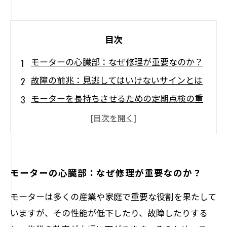
目次
モーターの心臓部：なぜ修理が重要なのか？
故障の前兆：見逃してはいけないサインとは
モーターを長持ちさせるための定期点検の重
要性
適切な使用法がモーター寿命を延ばす！
技術革新とともに進化するモーター修理
修理とメンテナンスで安心できる設備利用を
モーターの心臓部：なぜ修理が重要なのか？
実現
モーターは多くの産業や家庭で重要な役割を果たして
モーター修理の未来：持続可能な運用の秘訣
いますが、その性能が低下したり、故障したりする