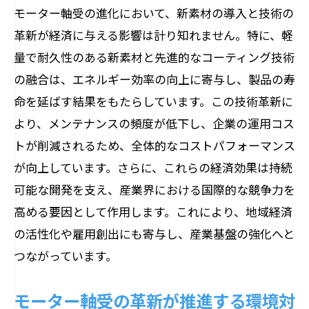
モーター軸受の進化において、新素材の導入と技術の
効率向上がもたらすコスト削減効果
革新が経済に与える影響は計り知れません。特に、軽
産業プロセスの効率性を高めるモーター軸受
量で耐久性のある新素材と先進的なコーティング技術
の役割
の融合は、エネルギー効率の向上に寄与し、製品の寿
プロセス効率を向上させる軸受技術
命を延ばす結果をもたらしています。この技術革新に
モーター軸受がもたらす時間短縮効果
より、メンテナンスの頻度が低下し、企業の運用コス
生産ラインの最適化を実現する技術
トが削減されるため、全体的なコストパフォーマンス
が向上しています。さらに、これらの経済効果は持続
効率的なプロセスフローの構築
可能な開発を支え、産業界における国際的な競争力を
最新技術が導く工業効率の向上
高める要因として作用します。これにより、地域経済
モーター軸受が支えるスマート工場
の活性化や雇用創出にも寄与し、産業基盤の強化へと
モーター軸受によるコスト削減とメンテナン
つながっています。
スの最適化
メンテナンスコストを削減する革新技術
モーター軸受の革新が推進する環境対