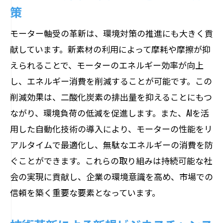
予防保全によるコスト最適化の実現
策
新技術でメンテナンス周期を延長
モーター軸受の革新は、環境対策の推進にも大きく貢
効率的なメンテナンスプランの策定
献しています。新素材の利用によって摩耗や摩擦が抑
コスト削減を可能にする素材革新
えられることで、モーターのエネルギー効率が向上
総合的なコスト管理戦略の推進
し、エネルギー消費を削減することが可能です。この
モーター軸受の未来を拓く技術革新が生む新
削減効果は、二酸化炭素の排出量を抑えることにもつ
たな展望
ながり、環境負荷の低減を促進します。また、AIを活
未来を切り開く革新技術の全貌
用した自動化技術の導入により、モーターの性能をリ
アルタイムで最適化し、無駄なエネルギーの消費を防
新たな市場を生む技術の可能性
ぐことができます。これらの取り組みは持続可能な社
産業の未来を支えるイノベーション
会の実現に貢献し、企業の環境意識を高め、市場での
モーター軸受の進化が描く未来図
信頼を築く重要な要素となっています。
新しいビジネスモデルの創出
技術革新が導く持続可能な成長