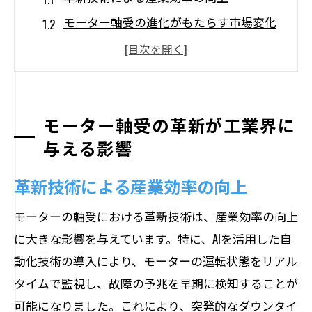
モーター軸受の進化がもたらす市場変化
新素材と技術の融合が生む経済効果
モーター軸受の革新が推進する環境対策
技術革新による新規ビジネスチャンスの
創出
モーター軸受の革新が工業界に
与える影響
未来の産業構造に及ぼす影響
モーターの耐久性を向上させる新素材技術の
革新技術による産業効率の向上
可能性
モーターの軸受における革新技術は、産業効率の向上
耐久性を飛躍的に高める素材技術
に大きな影響を与えています。特に、AIを活用した自
新素材によるメンテナンスフリー化の実
動化技術の導入により、モーターの運転状態をリアル
現
タイムで監視し、故障の予兆を早期に検知することが
モーター軸受における耐摩耗性の強化
可能になりました。これにより、突発的なダウンタイ