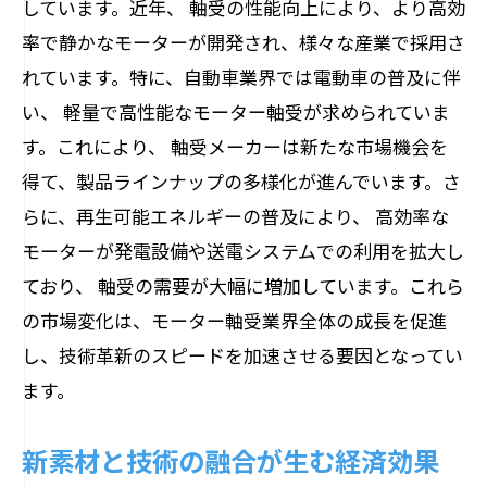
しています。近年、 軸受の性能向上により、より高効
環境負荷を軽減する革新技術
率で静かなモーターが開発され、様々な産業で採用さ
持続可能な産業を支えるモーター軸受
れています。特に、自動車業界では電動車の普及に伴
リサイクル可能な素材の採用
い、 軽量で高性能なモーター軸受が求められていま
省エネ技術によるエコ社会の実現
す。これにより、 軸受メーカーは新たな市場機会を
持続可能な生産システムの構築
得て、製品ラインナップの多様化が進んでいます。さ
環境と経済を両立する技術戦略
らに、再生可能エネルギーの普及により、 高効率な
モーターが発電設備や送電システムでの利用を拡大し
モーターのエネルギー効率を劇的に改善する
ており、 軸受の需要が大幅に増加しています。これら
最新技術
の市場変化は、モーター軸受業界全体の成長を促進
エネルギー効率を最大化する革新技術
し、技術革新のスピードを加速させる要因となってい
省エネルギー化の鍵を握る新素材
ます。
最新技術が実現する電力消費の最適化
効率的なエネルギー管理システムの開発
新素材と技術の融合が生む経済効果
持続可能なエネルギー利用の促進