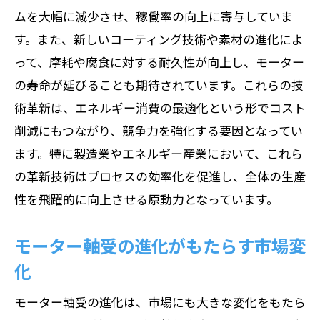
革新素材がもたらす長寿命化
ムを大幅に減少させ、稼働率の向上に寄与していま
モーター性能を支える素材技術の進化
す。また、新しいコーティング技術や素材の進化によ
未来の素材開発が拓く新たな可能性
って、摩耗や腐食に対する耐久性が向上し、モーター
AIによるモーター軸受の自動化と効率化の未
の寿命が延びることも期待されています。これらの技
来
術革新は、エネルギー消費の最適化という形でコスト
AI技術がもたらす自動化の進化
削減にもつながり、競争力を強化する要因となってい
ます。特に製造業やエネルギー産業において、これら
予知保全を可能にするAI分析
の革新技術はプロセスの効率化を促進し、全体の生産
効率化を促進するAI制御システム
性を飛躍的に向上させる原動力となっています。
AIによるリアルタイムモニタリング
自動化がもたらす生産性の向上
モーター軸受の進化がもたらす市場変
未来を見据えたAI技術の導入
化
モーター軸受革新がもたらす持続可能な社会
モーター軸受の進化は、市場にも大きな変化をもたら
への貢献