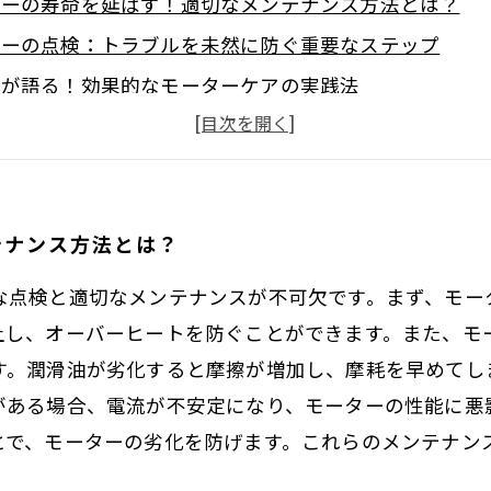
ターの寿命を延ばす！適切なメンテナンス方法とは？
ターの点検：トラブルを未然に防ぐ重要なステップ
家が語る！効果的なモーターケアの実践法
紹介：実際に効果があったモーターのメンテナンス事例
リスクを減らして生産性向上！成功するメンテナンス戦
ておきたい！モーターのメンテナンスで失敗しないため
テナンス方法とは？
め：モーターを長持ちさせるための最終チェックリスト
な点検と適切なメンテナンスが不可欠です。まず、モー
上し、オーバーヒートを防ぐことができます。また、モ
す。潤滑油が劣化すると摩擦が増加し、摩耗を早めてし
がある場合、電流が不安定になり、モーターの性能に悪
とで、モーターの劣化を防げます。これらのメンテナン