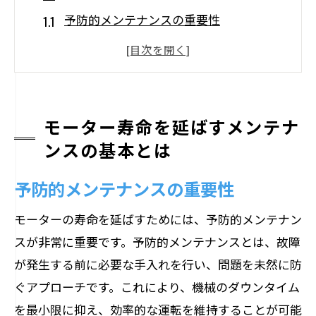
予防的メンテナンスの重要性
適切な潤滑剤の選び方とその効果
定期的なクリーニングによる寿命延長法
モーターの温度管理がもたらす寿命への
影響
モーター寿命を延ばすメンテナ
振動解析を用いた故障予知技術
ンスの基本とは
長寿命を実現するための交換部品管理
予防的メンテナンスの重要性
知られざるモーターの寿命を左右する要因
モーターの寿命を延ばすためには、予防的メンテナン
環境条件が与える影響とその対策
スが非常に重要です。予防的メンテナンスとは、故障
電気的ストレスがモーターに及ぼす潜在
が発生する前に必要な手入れを行い、問題を未然に防
的なダメージ
ぐアプローチです。これにより、機械のダウンタイム
負荷の変動とその管理方法
を最小限に抑え、効率的な運転を維持することが可能