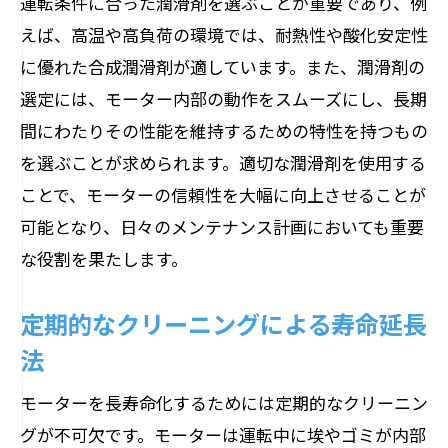
運転条件に合った潤滑剤を選ぶことが重要であり、例
重要性
えば、高温や高負荷の環境では、耐熱性や酸化安定性
モーター寿命を劇的に伸ばす最新技術の活用
に優れた合成潤滑剤が適しています。また、潤滑剤の
法
選定には、モーター内部の動作をスムーズにし、長期
インターネット・オブ・シングス（IoT）
間にわたりその性能を維持するための特性を持つもの
によるモニタリング
を選ぶことが求められます。適切な潤滑剤を使用する
AI技術を用いた予知保全の導入
ことで、モーターの信頼性を大幅に向上させることが
ビッグデータ解析によるパフォーマンス
可能となり、日々のメンテナンス計画においても重要
最適化
な役割を果たします。
スマートセンサーによるリアルタイムデ
ータの活用
定期的なクリーニングによる寿命延長
クラウドベースの管理システムの利点
法
新素材の採用による耐久性向上
モーターを長寿命化するためには定期的なクリーニン
持続可能なモーター運用のための具体的なメ
グが不可欠です。モーターは運転中に埃やゴミが内部