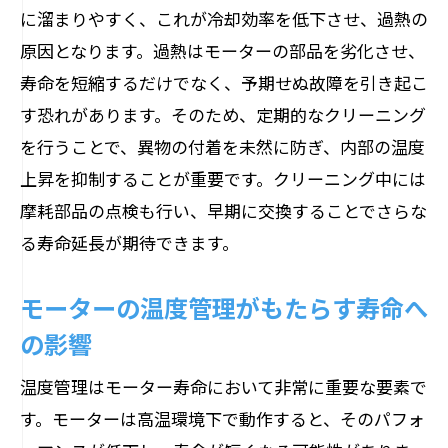
ンテナンス手法
に溜まりやすく、これが冷却効率を低下させ、過熱の
エネルギー効率を高める運用ガイドライ
原因となります。過熱はモーターの部品を劣化させ、
ン
寿命を短縮するだけでなく、予期せぬ故障を引き起こ
再生可能資源を活用したメンテナンスの
す恐れがあります。そのため、定期的なクリーニング
実践
を行うことで、異物の付着を未然に防ぎ、内部の温度
上昇を抑制することが重要です。クリーニング中には
長期的視点での資源管理とリサイクル
摩耗部品の点検も行い、早期に交換することでさらな
持続可能性を考慮した部品選定の基準
る寿命延長が期待できます。
環境に配慮したオペレーションの展開
地域コミュニティへの貢献を視野に入れ
モーターの温度管理がもたらす寿命へ
た施策
の影響
モーターのパフォーマンスを維持するための
温度管理はモーター寿命において非常に重要な要素で
注意すべきポイント
す。モーターは高温環境下で動作すると、そのパフォ
過負荷運転を避けるための方法