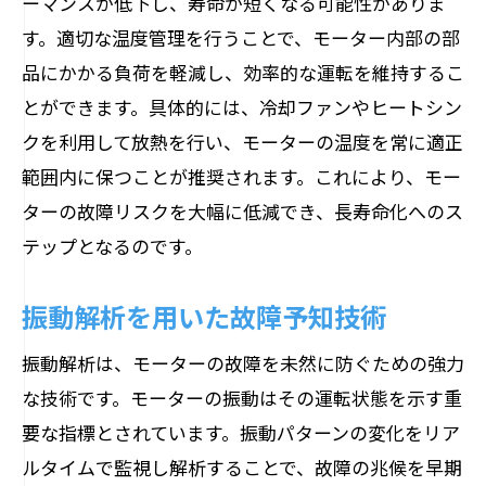
ーマンスが低下し、寿命が短くなる可能性がありま
電圧変動とその影響への備え
す。適切な温度管理を行うことで、モーター内部の部
定期的な校正と校正記録の重要性
品にかかる負荷を軽減し、効率的な運転を維持するこ
保守契約を有効に活用するためのチェッ
とができます。具体的には、冷却ファンやヒートシン
クリスト
クを利用して放熱を行い、モーターの温度を常に適正
トラブルシューティングの基本的手順
範囲内に保つことが推奨されます。これにより、モー
オペレーションマニュアルの見直しと更
ターの故障リスクを大幅に低減でき、長寿命化へのス
新
テップとなるのです。
モーター寿命を左右するメンテナンスの秘訣
振動解析を用いた故障予知技術
を解き明かす
プロのメンテナンス技術者によるインタ
振動解析は、モーターの故障を未然に防ぐための強力
ビュー
な技術です。モーターの振動はその運転状態を示す重
よくあるメンテナンスミスとその回避策
要な指標とされています。振動パターンの変化をリア
効果的なトレーニングプログラムの紹介
ルタイムで監視し解析することで、故障の兆候を早期