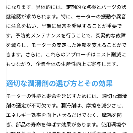
湿気と腐食がもたらす長期的リスク
になります。具体的には、定期的な点検とパーツの状
設置環境の違いによる寿命への影響
態確認が求められます。特に、モーターの振動や異音
使用時間とメンテナンススケジュールの
に注意を払い、早期に異常を発見することが重要で
関係
す。予防的メンテナンスを行うことで、突発的な故障
モーター効率を最大化する日常的なチェック
を減らし、モーターの安定した運転を支えることがで
ポイント
きます。さらに、これらのアプローチはコスト削減に
日常点検で見落としがちな項目
もつながり、企業全体の生産性向上に寄与します。
効率的な電力消費を実現するための監視
適切な潤滑剤の選び方とその効果
方法
ベアリングの状態確認と適切な対応
モーターの性能と寿命を延ばすためには、適切な潤滑
異音検出とその対処法
剤の選定が不可欠です。潤滑剤は、摩擦を減少させ、
エネルギー効率を向上させるだけでなく、摩耗を防
電流異常の早期発見と修正
ぎ、部品の寿命を伸ばす効果があります。使用環境や
オペレーターによる日々の観察と報告の