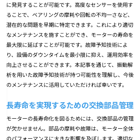
に発見することが可能です。高度なセンサーを使用す
成功事例から学ぶ長寿命実現のヒント
ることで、ベアリングの摩耗や回転の不均一さなど、
ベストプラクティスの共有とコミュニテ
潜在的な問題を早期に特定できます。これにより適切
ィの形成
なメンテナンスを施すことができ、モーターの寿命を
メンテナンス記録のデジタル化による管
最大限に延ばすことが可能です。故障予知技術によ
理効率化
り、設備のダウンタイムを最小限に抑え、運用効率を
経済性と信頼性を高めるモーターの効果的な
向上させることができます。本記事を通じて、振動解
メンテナンスガイド
析を用いた故障予知技術が持つ可能性を理解し、今後
コスト削減を実現するメンテナンス計画
のメンテナンスに活用していただければ幸いです。
信頼性向上につながるプロセスの標準化
長期的な投資としてのメンテナンスの位
長寿命を実現するための交換部品管理
置付け
モーターの長寿命化を図るためには、交換部品の管理
パートナーベンダーとの効果的な連携
が欠かせません。部品の摩耗や故障は、モーター全体
保証プログラムの活用によるリスク管理
のパフォーマンスに大きな影響を及ぼします。適切な