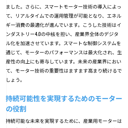
ました。さらに、スマートモーター技術の導入によっ
献
て、リアルタイムでの運用管理が可能となり、エネル
エネルギー効率化で実現する環境負荷の
ギー消費の最適化が進んでいます。こうした技術はイ
低減
ンダストリー4.0の中核を担い、産業界全体のデジタ
持続可能な社会に向けたモーターの挑戦
ル化を加速させています。スマートな制御システムを
次世代モーター技術がもたらす環境への
通じて、モーターのパフォーマンスは最大化され、生
影響
産性の向上にも寄与しています。未来の産業界におい
エネルギー効率向上で実現する持続可能な産
て、モーター技術の重要性はますます高まり続けるで
業
しょう。
エネルギー効率化がもたらす産業の変革
持続可能性を実現するためのモーター
省エネモーターによる産業効率の向上
の役割
エネルギー効率と持続可能な生産の関係
モーター技術が支えるエネルギー効率化
持続可能な未来を実現するために、産業用モーターは
の未来