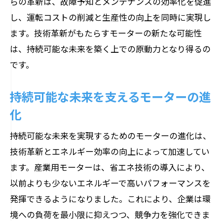
らの革新は、故障予知とメンテナンスの効率化を促進
し、運転コストの削減と生産性の向上を同時に実現し
可変速モーターがもたらす生産効率の向
ます。技術革新がもたらすモーターの新たな可能性
上
は、持続可能な未来を築く上での原動力となり得るの
持続可能な生産ラインにおけるモーター
です。
の役割
エネルギー節約を可能にする可変速モー
持続可能な未来を支えるモーターの進
ター
化
生産最適化と持続可能な未来の関係
持続可能な未来を実現するためのモーターの進化は、
可変速技術が支える持続可能な生産
技術革新とエネルギー効率の向上によって加速してい
環境に配慮した生産活動を支えるモータ
ます。産業用モーターは、省エネ技術の導入により、
ー
以前よりも少ないエネルギーで高いパフォーマンスを
未来を見据えたスマートモーターの可能性
発揮できるようになりました。これにより、企業は環
スマートモーターがもたらす未来の可能
境への負荷を最小限に抑えつつ、競争力を強化できま
性