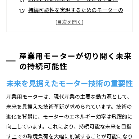
持続可能性を実現するためのモーターの
役割
産業界におけるモーターの位置付け
技術革新がもたらすモーターの新たな可
能性
産業用モーターが切り開く未来
持続可能な未来を支えるモーターの進化
の持続可能性
産業用モーターが拓く新たな持続可能性
未来を見据えたモーター技術の重要性
モーター技術の進化がもたらす環境負荷の低
減
産業用モーターは、現代産業の主要な動力源として、
未来を見据えた技術革新が求められています。技術の
環境負荷低減に向けたモーター技術の進
進化を背景に、モーターのエネルギー効率は飛躍的に
化
向上しています。これにより、持続可能な未来を目指
省エネモーターの導入と環境影響
す上での環境負荷を大幅に削減することが可能になり
モーター技術革新による環境保護への貢