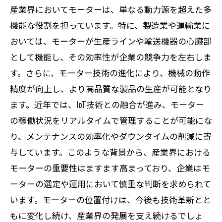
産業界においてモーターは、単なる動力源を超えた多
社会的課題解決に向けたモーターの可能
機能な役割を担っています。特に、製造業や運輸業に
性
おいては、モーターが生産ラインや輸送機器の心臓部
技術革新が可能にするモーターの電力消費最
として機能し、その効率性が企業の競争力を左右しま
適化
す。さらに、モーター技術の進化により、機械の動作
電力消費の最適化に向けたモーターの進
精度が向上し、より高品質な製品の生産が可能となり
化
ます。近年では、IoT技術との融合が進み、モーター
技術革新で実現するモーターの省エネ
の稼働状況をリアルタイムで管理することが可能にな
り、メンテナンスの効率化やダウンタイムの削減に寄
電力消費削減と持続可能な未来の関係
与しています。このような背景から、産業界における
最適化されたモーターのエネルギー管理
モーターの重要性はますます高まっており、企業はモ
電力消費最適化による環境への貢献
ーターの選定や運用において慎重な判断を求められて
モーター技術革新が可能にする効率的な
います。モーターの位置付けは、今後も技術革新とと
電力使用
もに変化し続け、産業界の発展を支え続けるでしょ