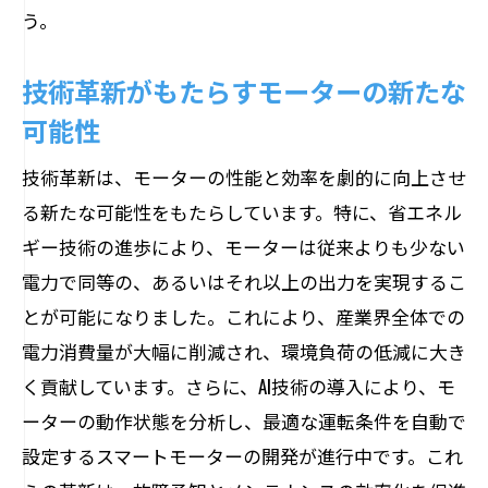
産業用モーターと再生可能エネルギーの強力
う。
な連携
再生可能エネルギーとの融合がもたらす
技術革新がもたらすモーターの新たな
効果
可能性
持続可能なエネルギー供給に向けたモー
技術革新は、モーターの性能と効率を劇的に向上させ
ターの役割
る新たな可能性をもたらしています。特に、省エネル
再生可能エネルギーとモーターのシナジ
ギー技術の進歩により、モーターは従来よりも少ない
ー効果
電力で同等の、あるいはそれ以上の出力を実現するこ
環境に優しいエネルギー活用とモーター
とが可能になりました。これにより、産業界全体での
の連携
電力消費量が大幅に削減され、環境負荷の低減に大き
産業用モーターと再生可能エネルギーの
く貢献しています。さらに、AI技術の導入により、モ
未来
ーターの動作状態を分析し、最適な運転条件を自動で
エネルギー転換を支えるモーター技術
設定するスマートモーターの開発が進行中です。これ
持続可能な生産を支える可変速モーターの力