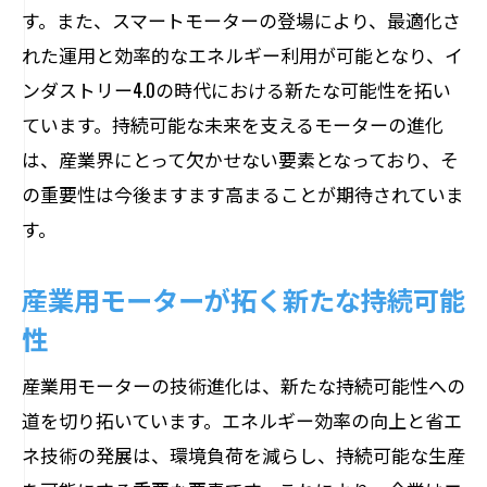
す。また、スマートモーターの登場により、最適化さ
次世代産業を支えるスマートモーター技
れた運用と効率的なエネルギー利用が可能となり、イ
術
ンダストリー4.0の時代における新たな可能性を拓い
IoTと連携するスマートモーターの展望
ています。持続可能な未来を支えるモーターの進化
自動化社会を支えるスマートモーターの
は、産業界にとって欠かせない要素となっており、そ
力
の重要性は今後ますます高まることが期待されていま
産業革新を促進するスマートモーター
す。
持続可能な未来を導くスマートモーター
産業用モーターが拓く新たな持続可能
の役割
性
産業用モーターの技術進化は、新たな持続可能性への
道を切り拓いています。エネルギー効率の向上と省エ
ネ技術の発展は、環境負荷を減らし、持続可能な生産