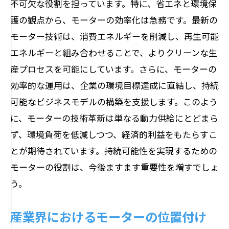
不可欠な役割を担っています。特に、省エネと環境保
産業界におけるエネルギー効率の重要性
護の観点から、モーターの効率化は急務です。最新の
モーター技術は、消費エネルギーを削減し、再生可能
持続可能な産業を目指すエネルギー効率
エネルギーと組み合わせることで、よりクリーンな生
の向上
産プロセスを可能にしています。さらに、モーターの
持続可能な社会構築を支えるモーターの重要
効率的な運用は、企業の環境目標達成に直結し、持続
性
可能なビジネスモデルの構築を支援します。このよう
社会の持続可能性とモーターの影響
に、モーターの技術革新は単なる動力供給にとどまら
持続可能な社会実現に向けたモーターの
ず、環境負荷を低減しつつ、経済的利益をもたらすこ
役割
とが期待されています。持続可能性を実現するための
モーター技術が可能にする持続可能な社
モーターの役割は、今後ますます重要性を増すでしょ
会
う。
環境に優しい社会を支えるモーターの力
持続可能なコミュニティ構築に貢献する
産業界におけるモーターの位置付け
モーター