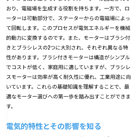
省エネを考慮した選び方のポイント
おり、電磁場を生成する役割を持ちます。一方で、ロ
用途ごとのモーター選びの成功事例
ーターは可動部分で、ステーターからの電磁場によっ
目的達成のためのモーター選択基準
て回転します。このプロセスが電気エネルギーを機械
モーター性能を最大化する選定のコツ
的動力に変換するのです。また、モーターはブラシ付
最高のパフォーマンスを引き出す方法
きとブラシレスの2つに大別され、それぞれ異なる特
モーターの寿命を延ばす選び方
性があります。ブラシ付きモーターは構造がシンプル
でコストが低く、家庭用に適していますが、ブラシレ
パワーと効率のバランスを取る選定
スモーターは効率が高く耐久性に優れ、工業用途に向
過負荷を防ぐための適切な選び方
いています。これらの基礎知識を理解することで、最
メンテナンス性を考慮した選定基準
適なモーター選びへの第一歩を踏み出すことができま
最新技術を活用した性能アップの秘訣
す。
適切なモーターの選び方を理解するためのス
テップ
電気的特性とその影響を知る
選び方を体系的に理解するためのプロセ