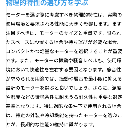
物理的特性の選び方を学ぶ
モーター選定がプロジェクトに与える影
モーターを選ぶ際に考慮すべき物理的特性は、実際の
響
使用環境と要求される性能に大きく影響します。まず
カスタマイズ可能なモーター選びのポイ
注目すべきは、モーターのサイズと重量です。限られ
ント
たスペースに設置する場合や持ち運びが必要な場合、
プロジェクト成功の鍵となる選定基準
コンパクトかつ軽量なモーターを選択することが重要
モーター選びでプロジェクトの競争力を
です。また、モーターの振動や騒音レベルも、使用環
高める
境において快適性を左右する要因となります。静音性
選択肢が多すぎる！モーター選びで迷わない
が求められる用途では、振動や騒音を最小限に抑える
ためのガイド
設計のモーターを選ぶと良いでしょう。さらに、温度
選択肢を効率的に絞り込む方法
や湿度などの環境条件に耐えうる耐久性も重要な選定
情報過多に惑わされないためのコツ
基準となります。特に過酷な条件下で使用される場合
専門家の意見を活用した選び方
は、特定の外装や冷却機能を持ったモーターを選ぶこ
とが、長期的な性能の維持に繋がります。
モーター選びを簡単にするテクニック