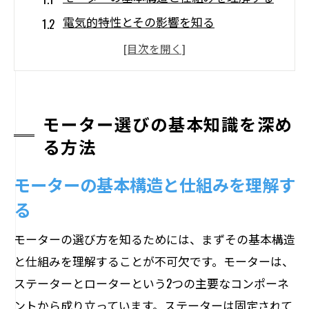
電気的特性とその影響を知る
物理的特性の選び方を学ぶ
モーターの効率とエネルギー消費につい
て
異なるタイプのモーターの特徴を比較す
モーター選びの基本知識を深め
る
る方法
最新テクノロジーがもたらすモーター選
モーターの基本構造と仕組みを理解す
びの変化
る
目的別で考える最適なモーターの選び方
家庭用モーターの選び方と注意点
モーターの選び方を知るためには、まずその基本構造
と仕組みを理解することが不可欠です。モーターは、
産業用モーターに求められる性能
ステーターとローターという2つの主要なコンポーネ
特殊用途に適したモーターの特徴
ントから成り立っています。ステーターは固定されて