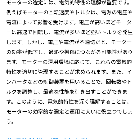
モーターの選定には、電気的特性の理解が重要です。
ス
例えばモーターの回転速度やトルクは、電源の電圧や
専門家から学ぶ重要な選定ポイント
電流によって影響を受けます。電圧が高いほどモータ
選び方のチェックリストを作成する
ーは高速で回転し、電流が多いほど強いトルクを発生
市場調査を通じた選択肢の絞り込み
します。しかし、電圧や電流が不適切だと、モーター
失敗しないモーター選びのためのリスク
の効率が低下し、過熱や損傷につながる可能性があり
管理
ます。モーターの運用環境に応じて、これらの電気的
選定後のテストとフィードバックの重要
特性を適切に管理することが求められます。また、イ
性
ンバータなどの制御装置を用いることで、回転数やト
ルクを調整し、最適な性能を引き出すことができま
用途に合ったモーターの選定でプロジェクト
す。このように、電気的特性を深く理解することは、
を成功に導く
モーターの効率的な選定と運用に大いに役立つでしょ
プロジェクトの要件に基づくモーター選
う。
定
成功事例から学ぶ選び方のヒント