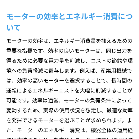
選択肢の比較と評価のポイント
モーターの効率とエネルギー消費につ
選び方に迷ったときのチェックリスト
いて
モーターの特性を活かしたベストな選び方と
は
モーターの効率は、エネルギー消費量を抑えるための
重要な指標です。効率の良いモーターは、同じ出力を
特性を理解した上での選定の重要性
得るために必要な電力量を削減し、コストの節約や環
異なる特性を持つモーターの使い分け
境への負荷軽減に寄与します。例えば、産業用機械で
特性分析による適切な選び方
は、効率の高いモーターを選択することで、長時間の
特性を活かすための設計と選定
運転によるエネルギーコストを大幅に削減することが
特性に基づくカスタマイズのポイント
可能です。効率は通常、モーターの負荷条件によって
特性を考慮した長期的な選び方
変動するため、実際の使用状況を想定し、最適な効率
ニーズに応じたモーター選びの極意を解説
を発揮できるモーターを選ぶことが求められます。ま
個別ニーズに応じた最適な選定方法
た、モーターのエネルギー消費は、機器全体の運用経