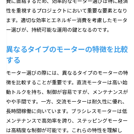
費に直結するため、効率的なモーター選びは特に経済
ニーズ分析と選び方の連携の重要性
性を重視するプロジェクトにおいて重要な要素となり
顧客の要望を満たす選定プロセス
ます。適切な効率とエネルギー消費を考慮したモータ
ニーズ変化に対応する選定の柔軟性
ー選びが、持続可能な運用の鍵となるのです。
選び方の最適化による顧客満足度向上
プロジェクト成功に寄与する選定基準
異なるタイプのモーターの特徴を比較
する
モーター選びの際には、異なるタイプのモーターの特
徴を比較することが重要です。直流モーターは高い始
動トルクを持ち、制御が容易ですが、メンテナンスが
やや手間です。一方、交流モーターは耐久性に優れ、
長時間稼働に向いています。ブラシレスモーターは低
メンテナンスで高効率を誇り、ステッピングモーター
は高精度な制御が可能です。これらの特性を理解し