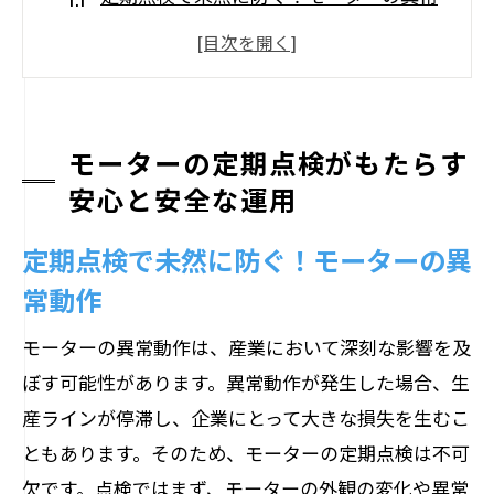
動作
モーターの寿命を延ばす定期点検の重要
性
安心運用を実現するための点検頻度
モーターの定期点検がもたらす
点検時に確認すべきモーターの重要ポイ
安心と安全な運用
ント
定期点検で未然に防ぐ！モーターの異
異常振動と音の早期発見ができる理由
常動作
点検から得られる運用データの活用法
異常振動を見逃すな！モーター点検の重要性
モーターの異常動作は、産業において深刻な影響を及
振動測定でモーターの故障を予防する方
ぼす可能性があります。異常動作が発生した場合、生
法
産ラインが停滞し、企業にとって大きな損失を生むこ
ともあります。そのため、モーターの定期点検は不可
音の異常から見つけるモーターの問題箇
欠です。点検ではまず、モーターの外観の変化や異常
所