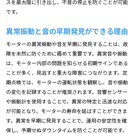
経済的視点で見るモーター点検の価値
スを最大限に引き出し、不意の停止を防ぐことが可能
です。
故障による損失を防ぐための点検投資
企業利益を左右する点検の重要性
異常振動と音の早期発見ができる理由
点検を通じた設備投資の最適化
モーターの異常振動や音を早期に発見することは、故
モーター点検がもたらす長期的利益
障を未然に防ぐために極めて重要です。異常音や振動
は、モーター内部の問題を知らせる初期サインである
ことが多く、見逃すと重大な障害につながります。定
期点検では、モーターの運転状態を観察し、音や振動
の変化を記録することが推奨されます。音響センサー
や振動計を使用することで、異常の特定と迅速な対応
が可能となり、モーターの寿命を延ばすことができま
す。異常を早期に発見することで、運用の安定性を確
保し、予期せぬダウンタイムを防ぐことが可能です。