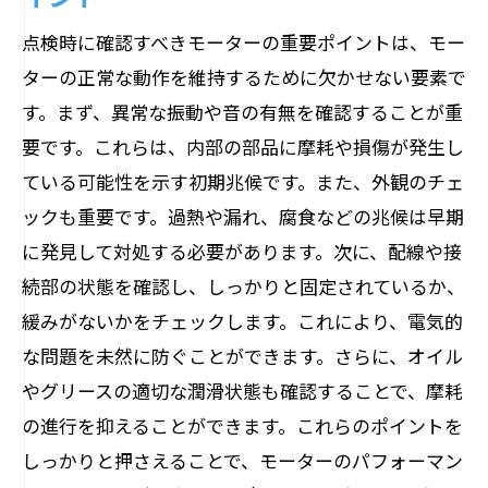
日常点検と定期点検の役割分担
点検時に確認すべきモーターの重要ポイントは、モー
予期せぬ停止を防ぐ！モーター点検のチェッ
ターの正常な動作を維持するために欠かせない要素で
クポイント
す。まず、異常な振動や音の有無を確認することが重
停止を未然に防ぐための必須点検項目
要です。これらは、内部の部品に摩耗や損傷が発生し
ている可能性を示す初期兆候です。また、外観のチェ
異常発生時の迅速な対応法と予防策
ックも重要です。過熱や漏れ、腐食などの兆候は早期
チェックリストを活用した点検効率化
に発見して対処する必要があります。次に、配線や接
モーターの健康状態を維持するための工
続部の状態を確認し、しっかりと固定されているか、
夫
緩みがないかをチェックします。これにより、電気的
点検結果から見たトラブル事例と改善策
な問題を未然に防ぐことができます。さらに、オイル
企業運営における停止リスクの最小化
やグリースの適切な潤滑状態も確認することで、摩耗
モーター点検が企業に与える経済的メリット
の進行を抑えることができます。これらのポイントを
点検を通じたコスト削減効果の実例
しっかりと押さえることで、モーターのパフォーマン