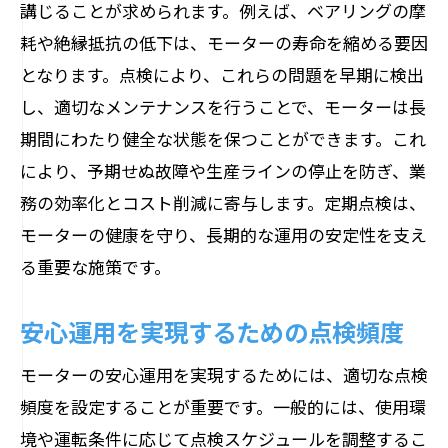
外観チェックを効率化する最新技術
講じることが求められます。例えば、ベアリングの摩
摩耗状況による点検頻度の決定方法
耗や絶縁抵抗の低下は、モーターの寿命を縮める要因
となります。点検により、これらの問題を早期に検出
運用の安定性を高めるモーター点検の実践ガ
し、適切なメンテナンスを行うことで、モーターは長
イド
期間にわたり健全な状態を保つことができます。これ
点検計画の立て方と実施のポイント
により、予期せぬ故障や生産ラインの停止を防ぎ、業
モーター点検の成功例と失敗例から学ぶ
務の効率化とコスト削減に寄与します。定期点検は、
実際の運用現場での点検手順紹介
モーターの健康を守り、長期的な運用の安定性を支え
点検作業を効率化するツールと技術
る重要な施策です。
安定運用のためのモーター点検スケジュ
ール
安心運用を実現するための点検頻度
点検結果を基にした運用改善提案
モーターの安心運用を実現するためには、適切な点検
絶縁抵抗測定でモーターの電気的健康を守る
頻度を設定することが重要です。一般的には、使用環
絶縁抵抗の低下が及ぼすリスク
境や運転条件に応じて点検スケジュールを調整するこ