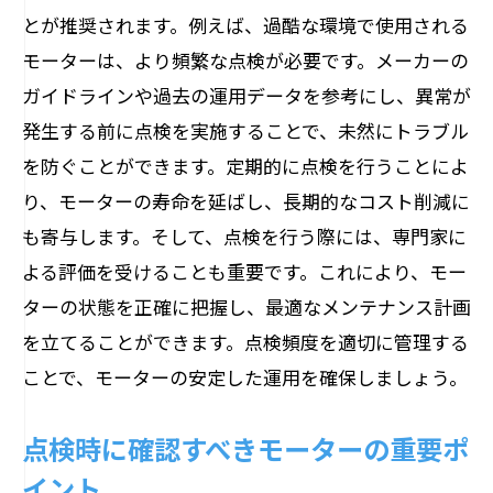
電気的健康診断としての絶縁抵抗測定
とが推奨されます。例えば、過酷な環境で使用される
モーターの絶縁材料の選定と管理法
モーターは、より頻繁な点検が必要です。メーカーの
ガイドラインや過去の運用データを参考にし、異常が
絶縁抵抗測定器の選び方と使用方法
発生する前に点検を実施することで、未然にトラブル
絶縁不良の早期発見でトラブルを回避
を防ぐことができます。定期的に点検を行うことによ
定期的な抵抗測定のタイミングと手順
り、モーターの寿命を延ばし、長期的なコスト削減に
日常点検と定期点検の組み合わせでモーター
も寄与します。そして、点検を行う際には、専門家に
を守る
よる評価を受けることも重要です。これにより、モー
日常点検で異常を早期に発見する方法
ターの状態を正確に把握し、最適なメンテナンス計画
定期点検との連携でモーターの寿命を延
を立てることができます。点検頻度を適切に管理する
ばす
ことで、モーターの安定した運用を確保しましょう。
日常的に行う点検項目とその重要性
点検時に確認すべきモーターの重要ポ
定期点検に加えることで得られる効果
イント
点検データの記録とその活用法