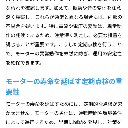
な汚れを確認します。加えて、振動や音の変化を注意
モーターの振動解析に必要な道具とは
深く観察し、これらが通常と異なる場合には、内部の
異常振動が企業運営に与える影響とは
不具合を疑います。特に電流や電圧の変動は、異常動
未然に故障を防ぐ振動パターンの分析法
作の兆候であるため、注意深く測定し、必要な措置を
点検実施時の振動測定のコツとポイント
講じることが重要です。こうした定期点検を行うこと
摩耗を発見する！モーター外観チェックの方
で、モーターの異常動作を未然に防ぎ、運用の安定性
法
を確保できます。
摩耗のサインを見逃さないための視覚点
検
モーターの寿命を延ばす定期点検の重
外観チェックで見つかる摩耗と劣化の兆
要性
候
モーターの寿命を延ばすためには、定期的な点検が欠
摩耗の進行を遅らせるための保護対策
かせません。モーターの劣化は、運転時間や環境条件
定期的な摩耗点検がもたらすコスト削減
によって進行するため、早期に問題を発見し、対策を