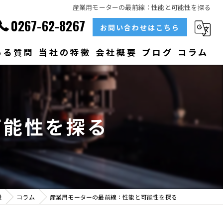
産業用モーターの最前線：性能と可能性を探る
0267-62-8267
お問い合わせはこちら
ある質問
当社の特徴
会社概要
ブログ
コラム
部品
ベアリング
可能性を探る
大型
メンテナンス
販売
機
コラム
産業用モーターの最前線：性能と可能性を探る