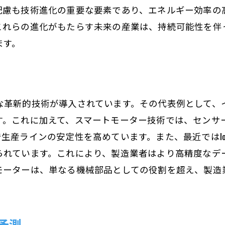
モーターから得るリアルタイムデータの活用法
配慮も技術進化の重要な要素であり、エネルギー効率の
未来の製造業を支えるスマートモーター
これらの進化がもたらす未来の産業は、持続可能性を伴
環境への負荷を軽減するモーター技術の最前線
ます。
環境配慮型モーターの設計と開発
持続可能な産業を支えるモーター技術
エコフレンドリーモーターの最新情報
な革新的技術が導入されています。その代表例として、
環境負荷低減のためのモーター選び
す。これに加えて、スマートモーター技術では、センサ
グリーン技術とモーターの融合
生産ラインの安定性を高めています。また、最近ではI
持続可能なエネルギー利用を促進するモーター
られています。これにより、製造業者はより高精度なデ
モーターが鍵を握るスマートファクトリーの実現
モーターは、単なる機械部品としての役割を超え、製造
スマートファクトリーとモーターの連携
モーターが革新する製造業の自動化
予測
スマートファクトリー構築におけるモーターの役割