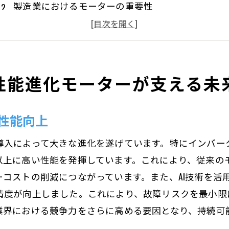
製造業におけるモーターの重要性
モーター技術の進化と産業の未来
最新の産業用モーター技術紹介
モーターが変える製造業の未来予測
性能進化モーターが支える未
産業用モーターの性能が企業価値を高める
モーターの高出力とエネルギー効率がもたらす産業革命
性能向上
エネルギー効率を追求したモーター技術
高出力モーターによる生産性向上
導入によって大きな進化を遂げています。特にインバー
持続可能なエネルギー使用のためのモーター
以上に高い性能を発揮しています。これにより、従来の
産業革命を支えるモーターの可能性
コストの削減につながっています。また、AI技術を活
精度が向上しました。これにより、故障リスクを最小限
エネルギー効率改善のための技術革新
業界における競争力をさらに高める要因となり、持続可
産業用モーターで実現する省エネ社会