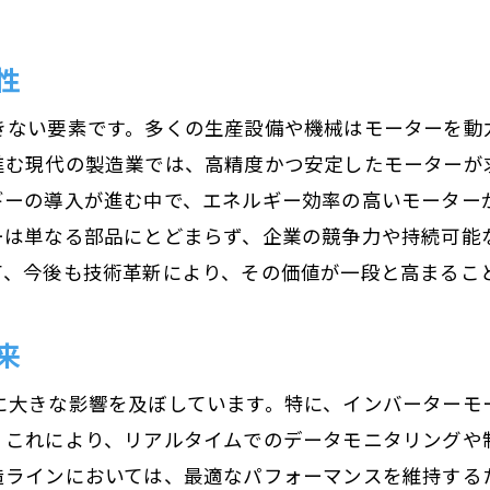
インバーターモーターの進化が産業の生産性を向上
インバーターモーターの技術的優位性
性
生産性向上に寄与するインバーターモーター
きない要素です。多くの生産設備や機械はモーターを動
モーター制御の革新とその効果
進む現代の製造業では、高精度かつ安定したモーターが
インバーターモーターが変える製造プロセス
ーの導入が進む中で、エネルギー効率の高いモーターが
リアルタイム制御で実現する生産最適化
ーは単なる部品にとどまらず、企業の競争力や持続可能
インバーターモーター技術の最新動向
て、今後も技術革新により、その価値が一段と高まるこ
スマートモーター技術で実現するリアルタイムモニタリ
スマートモーターによる生産現場の革新
来
リアルタイムモニタリングの利点と可能性
に大きな影響を及ぼしています。特に、インバーターモ
製造業におけるデータ駆動のモーター管理
。これにより、リアルタイムでのデータモニタリングや
スマートモーター技術で工場を最適化
造ラインにおいては、最適なパフォーマンスを維持する