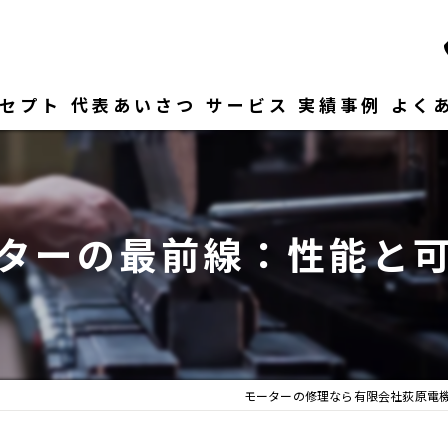
セプト
代表あいさつ
サービス
実績事例
よく
ターの最前線：性能と
モーターの修理なら有限会社荻原電