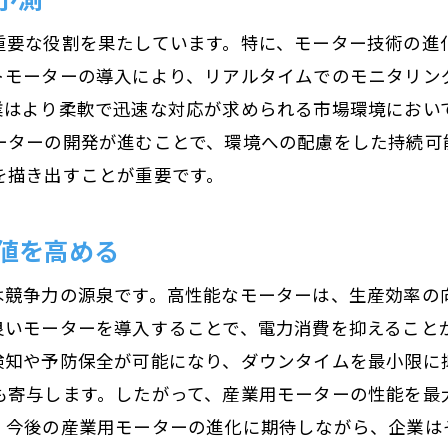
次世代工場を可能にするモーター技術
重要な役割を果たしています。特に、モーター技術の進
モーターが推進する製造業のデジタル化
トモーターの導入により、リアルタイムでのモニタリン
業はより柔軟で迅速な対応が求められる市場環境におい
スマートファクトリーでのモーター活用事例
ーターの開発が進むことで、環境への配慮をした持続可
高精度モーター制御が生む製造業の新しい可能性
を描き出すことが重要です。
高精度制御技術による品質向上
産業用モーター制御の最前線
値を高める
高精度モーターがもたらす製造業の変革
は競争力の源泉です。高性能なモーターは、生産効率の
モーター制御技術が開く新しいビジネスチャンス
良いモーターを導入することで、電力消費を抑えること
精密モーター制御で実現する製造の高度化
検知や予防保全が可能になり、ダウンタイムを最小限に
高精度制御が可能にする新たな製品開発
も寄与します。したがって、産業用モーターの性能を最
持続可能な産業を支えるモーターの役割と未来
。今後の産業用モーターの進化に期待しながら、企業は
持続可能性を実現するモーター技術