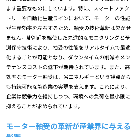
IoTと連携するモーター軸受の新機能
ます重要なものにしています。特に、スマートファク
モーター軸受が支える効率的な保全プロ
トリーや自動化生産ラインにおいて、モーターの性能
グラム
が生産効率を左右するため、軸受の技術革新は欠かせ
AI駆動のモーター軸受が実現する予知保
ません。AIやIoTを駆使した先進的なモニタリングと予
全
測保守技術により、軸受の性能をリアルタイムで最適
化することが可能となり、ダウンタイムの削減やメン
予知保全技術の進化とモーター軸受の未
テナンスコストの低下が期待されています。また、高
来
効率なモーター軸受は、省エネルギーという観点から
持続可能な社会を支えるモーター軸受の進化
も持続可能な製造業の実現を支えます。これにより、
持続可能性を追求するモーター軸受の新
企業は競争力を維持しつつ、環境への負荷を最小限に
技術
抑えることが求められています。
環境に優しいモーター軸受がもたらす持
続可能性
モーター軸受の革新が産業界に与える
モーター軸受の進化が推進するクリーン
影響