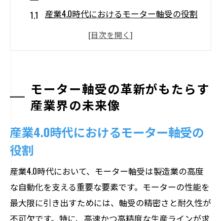
産業4.0時代におけるモーター軸受の役割
モーター軸受の革新がもたらす製造効率
の向上
スマートファクトリーにおけるモーター
軸受の進化
モーター軸受の革新がもたらす
モーター軸受の技術革新が開く新市場の
産業界の未来像
可能性
産業4.0時代におけるモーター軸受の
次世代製造業におけるモーター軸受の重
役割
要性
モーター軸受の革新が産業界に与える影
産業4.0時代において、モーター軸受は製造業の高度
響
な自動化を支える重要な要素です。モーターの性能を
次世代モーター軸受が切り拓く持続可能な社
最大限に引き出すためには、軸受の精密さと耐久性が
会
不可欠です。特に、高速かつ高精度な生産ラインが求