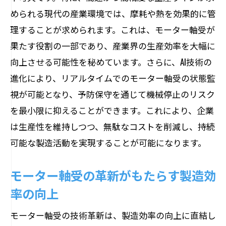
環境負荷低減に貢献するモーター軸受の
められる現代の産業環境では、摩耗や熱を効果的に管
新技術
理することが求められます。これは、モーター軸受が
果たす役割の一部であり、産業界の生産効率を大幅に
持続可能なエネルギー社会を支えるモー
向上させる可能性を秘めています。さらに、AI技術の
ター軸受
進化により、リアルタイムでのモーター軸受の状態監
モーター軸受の進化と持続可能な都市開
視が可能となり、予防保守を通じて機械停止のリスク
発
を最小限に抑えることができます。これにより、企業
新素材採用によるモーター軸受の環境へ
は生産性を維持しつつ、無駄なコストを削減し、持続
の影響
可能な製造活動を実現することが可能になります。
モーター軸受が切り拓く持続可能な産業
構造
モーター軸受の革新がもたらす製造効
エコロジカル・イノベーションとしての
率の向上
モーター軸受
モーター軸受の技術革新は、製造効率の向上に直結し
AIと新素材で進化するモーター軸受技術