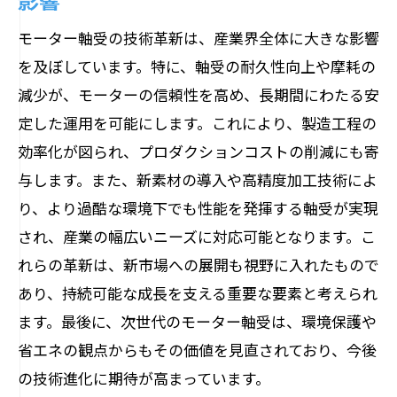
エネルギー
モーター軸受の技術革新は、産業界全体に大きな影響
サステナブルな社会に貢献するモーター
を及ぼしています。特に、軸受の耐久性向上や摩耗の
軸受の役割
減少が、モーターの信頼性を高め、長期間にわたる安
エコシステムに適合するモーター軸受の
定した運用を可能にします。これにより、製造工程の
未来
効率化が図られ、プロダクションコストの削減にも寄
持続可能な社会実現へのモーター軸受の
与します。また、新素材の導入や高精度加工技術によ
貢献
り、より過酷な環境下でも性能を発揮する軸受が実現
モーター軸受が切り拓く次世代産業の展望
され、産業の幅広いニーズに対応可能となります。こ
次世代産業をリードするモーター軸受の
れらの革新は、新市場への展開も視野に入れたもので
革新
あり、持続可能な成長を支える重要な要素と考えられ
モーター軸受が開く新たな産業の可能性
ます。最後に、次世代のモーター軸受は、環境保護や
未来産業のキーとなるモーター軸受技術
省エネの観点からもその価値を見直されており、今後
の技術進化に期待が高まっています。
モーター軸受が変える産業の風景