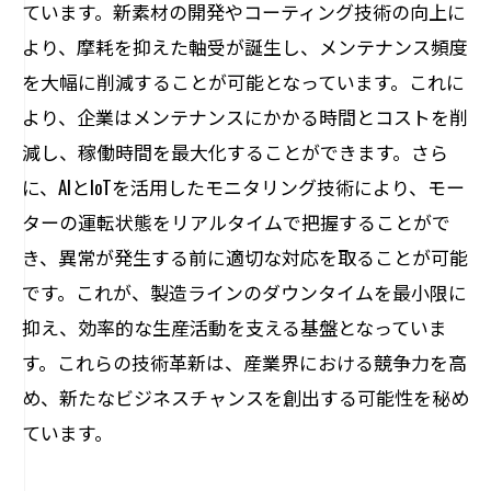
ています。新素材の開発やコーティング技術の向上に
AI技術が実現するモーター軸受の予測保
より、摩耗を抑えた軸受が誕生し、メンテナンス頻度
全
を大幅に削減することが可能となっています。これに
新素材採用によるモーター軸受の寿命延
より、企業はメンテナンスにかかる時間とコストを削
長
減し、稼働時間を最大化することができます。さら
スマートモーター軸受技術の最前線
に、AIとIoTを活用したモニタリング技術により、モー
モーター軸受におけるAI活用事例
ターの運転状態をリアルタイムで把握することがで
AIと新素材が生むモーター軸受の新たな
き、異常が発生する前に適切な対応を取ることが可能
可能性
です。これが、製造ラインのダウンタイムを最小限に
進化するモーター軸受技術とその未来
抑え、効率的な生産活動を支える基盤となっていま
す。これらの技術革新は、産業界における競争力を高
モーター軸受が産業全体の競争力を強化する
め、新たなビジネスチャンスを創出する可能性を秘め
理由
ています。
競争力を高めるモーター軸受の最先端技
術