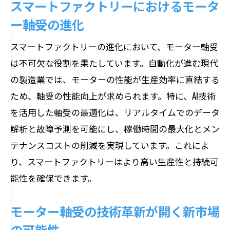
スマートファクトリーにおけるモータ
モーター軸受の革新が企業にもたらす競
ー軸受の進化
争優位性
モーター軸受技術の進化が企業経営に及
スマートファクトリーの進化において、モーター軸受
ぼす影響
は不可欠な役割を果たしています。自動化が進む現代
の製造業では、モーターの性能が生産効率に直結する
市場競争に勝つためのモーター軸受戦略
ため、軸受の性能向上が求められます。特に、AI技術
モーター軸受が生む新しいビジネスチャ
を活用した軸受の最適化は、リアルタイムでのデータ
ンス
解析と故障予測を可能にし、稼働時間の最大化とメン
競争力強化を支えるモーター軸受の技術
テナンスコストの削減を実現しています。これによ
開発
り、スマートファクトリーはより高い生産性と持続可
駆動系の未来を担うモーター軸受の可能性
能性を確保できます。
未来の駆動系を支えるモーター軸受の進
化
モーター軸受の技術革新が開く新市場
モーター軸受が駆動系設計を根本から変
の可能性