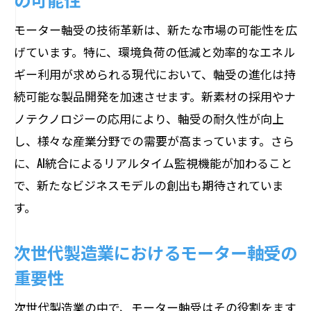
える
モーター軸受の技術革新は、新たな市場の可能性を広
次世代駆動技術とモーター軸受の関係
げています。特に、環境負荷の低減と効率的なエネル
モーター軸受の進化が示す駆動系の未来
ギー利用が求められる現代において、軸受の進化は持
像
続可能な製品開発を加速させます。新素材の採用やナ
新しい駆動アーキテクチャにおけるモー
ノテクノロジーの応用により、軸受の耐久性が向上
ター軸受の役割
し、様々な産業分野での需要が高まっています。さら
モーター軸受が進化することで駆動系が
に、AI統合によるリアルタイム監視機能が加わること
得るメリット
で、新たなビジネスモデルの創出も期待されていま
モーター軸受が実現する効率的な予知保全
す。
予知保全を可能にするモーター軸受の技
次世代製造業におけるモーター軸受の
術
重要性
モーター軸受を用いたメンテナンスの最
適化
次世代製造業の中で、モーター軸受はその役割をます