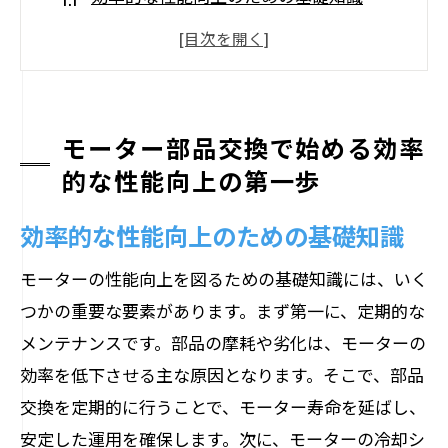
部品交換がもたらす効果的なモーター改
善とは
初めての部品交換で知っておくべきポイ
ント
モーター部品交換で始める効率
部品選定の重要性とその影響
的な性能向上の第一歩
交換作業のステップと注意点
効率的な性能向上のための基礎知識
効率改善を実現するための計画立案
最新部品がもたらすモーターの革新的なパフ
モーターの性能向上を図るための基礎知識には、いく
ォーマンス改善
つかの重要な要素があります。まず第一に、定期的な
メンテナンスです。部品の摩耗や劣化は、モーターの
最新技術を取り入れた部品選定のメリッ
効率を低下させる主な原因となります。そこで、部品
ト
交換を定期的に行うことで、モーター寿命を延ばし、
革新的な部品交換で実現するモーター性
安定した運用を確保します。次に、モーターの冷却シ
能