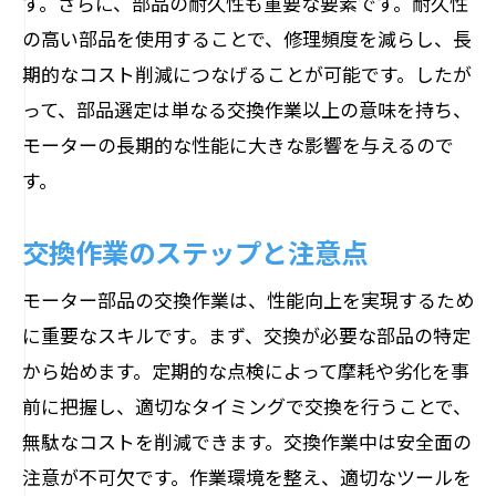
す。さらに、部品の耐久性も重要な要素です。耐久性
生産性向上に向けた交換戦略の策定
の高い部品を使用することで、修理頻度を減らし、長
安定した運用を支える交換部品の選び方
期的なコスト削減につなげることが可能です。したが
長期的な稼働安定性をもたらす部品交換
って、部品選定は単なる交換作業以上の意味を持ち、
技術革新を活かしたモーター部品交換で未来
モーターの長期的な性能に大きな影響を与えるので
の効率を
す。
未来志向の部品交換で実現する効率化
交換作業のステップと注意点
技術革新がもたらすモーターの可能性
将来の市場ニーズに応える部品選定
モーター部品の交換作業は、性能向上を実現するため
革新的なテクノロジーの導入による性能
に重要なスキルです。まず、交換が必要な部品の特定
向上
から始めます。定期的な点検によって摩耗や劣化を事
前に把握し、適切なタイミングで交換を行うことで、
未来の効率を見据えた部品交換の意義
無駄なコストを削減できます。交換作業中は安全面の
次世代のモーター効率を実現する革新技
注意が不可欠です。作業環境を整え、適切なツールを
術