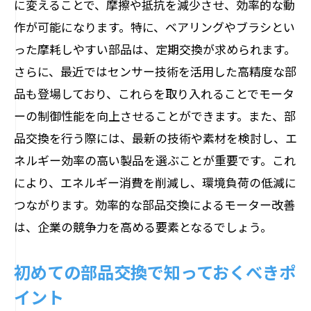
に変えることで、摩擦や抵抗を減少させ、効率的な動
部品劣化がもたらす影響とその対策
作が可能になります。特に、ベアリングやブラシとい
交換スケジュールの計画と最適化
った摩耗しやすい部品は、定期交換が求められます。
さらに、最近ではセンサー技術を活用した高精度な部
モーター性能維持のための定期的なチェ
品も登場しており、これらを取り入れることでモータ
ック
ーの制御性能を向上させることができます。また、部
部品交換で実現するモーターのエネルギー効
品交換を行う際には、最新の技術や素材を検討し、エ
率最適化
ネルギー効率の高い製品を選ぶことが重要です。これ
エネルギー効率を左右する部品選定のポ
により、エネルギー消費を削減し、環境負荷の低減に
イント
つながります。効率的な部品交換によるモーター改善
部品交換によるエネルギーコスト削減の
は、企業の競争力を高める要素となるでしょう。
実現方法
効率化を図るための部品交換実例
初めての部品交換で知っておくべきポ
エネルギー効率向上に伴う環境への配慮
イント
最小限の投資で最大限の効率を得る方法