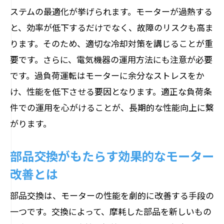
ステムの最適化が挙げられます。モーターが過熱する
最新部品がもたらすエネルギー効率の向
と、効率が低下するだけでなく、故障のリスクも高ま
上
ります。そのため、適切な冷却対策を講じることが重
技術革新が支える性能改善の事例
要です。さらに、電気機器の運用方法にも注意が必要
未来を見据えた部品交換の必要性
です。過負荷運転はモーターに余分なストレスをか
モーター改良における最新トレンド
け、性能を低下させる要因となります。適正な負荷条
モーターの性能を引き出す部品交換の重要性
件での運用を心がけることが、長期的な性能向上に繋
とその効果
がります。
部品交換が性能向上に与える直接的な影
部品交換がもたらす効果的なモーター
響
改善とは
性能を引き出すための交換ポイントの見
極め
部品交換は、モーターの性能を劇的に改善する手段の
最適な部品交換で実現するパフォーマン
一つです。交換によって、摩耗した部品を新しいもの
ス向上