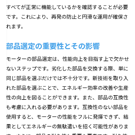
ター性能向上
すべてが正常に機能しているかを確認することが必要
荻原電機の推奨する部品選定基準
です。これにより、再発の防止と円滑な運用が確保さ
最適部品選定で実現する効率的な改善
れます。
荻原電機が提供する部品交換のプロセス
部品選定の重要性とその影響
専門家の視点から見た部品選定の重要性
モーター性能向上に必要な部品選びのコ
モーターの部品選定は、性能向上を目指す上で欠かせ
ツ
ないステップです。劣化した部品を交換する際、単に
選定の質が左右するモーターの未来性能
同じ部品を選ぶだけでは不十分です。新技術を取り入
部品交換によるモーターの生産性向上と安定
れた部品を選ぶことで、エネルギー効率の改善や生産
稼働の実現
性の向上を図ることができます。また、部品の互換性
も考慮に入れる必要があります。互換性のない部品を
生産性向上を支える部品交換のポイント
使用すると、モーターの性能をフルに発揮できず、結
安定稼働を確保するための交換ノウハウ
果としてエネルギーの無駄遣いを招く可能性がありま
部品交換で実現する稼働率の向上