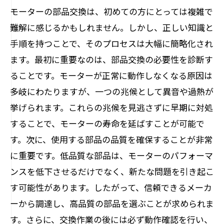
モーターの部品交換は、初めての方にとっては複雑で
部品交換がもたらす持続可能なエネルギ
難解に感じるかもしれません。しかし、正しい知識と
ー使用
手順を持つことで、そのプロセスは大幅に簡略化され
モーター部品交換が生み出す長期的なコスト
ます。最初に重要なのは、部品交換の必要性を診断す
削減の秘訣
ることです。モーターが正常に動作しなくなる原因は
長期的視点での部品交換のメリット
多岐にわたりますが、一つの兆候として異音や過熱が
部品交換による維持費削減の実現
挙げられます。これらの兆候を見逃さずに早期に対処
コスト削減を支える効果的な交換戦略
することで、モーターの寿命を延ばすことが可能で
す。次に、使用する部品の品質を確保することが非常
持続的なコスト削減を可能にする交換計
に重要です。低品質な部品は、モーターのパフォーマ
画
ンスを低下させるだけでなく、新たな問題を引き起こ
部品交換がもたらす運用の効率化
す可能性があります。したがって、信頼できるメーカ
コスト削減と性能改善を両立する方法
ーから調達し、高品質の部品を選ぶことが求められま
荻原電機が推奨する最適部品選定によるモー
す。さらに、交換作業の後には必ず動作確認を行い、