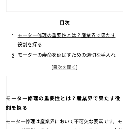
目次
モーター修理の重要性とは？産業界で果たす
役割を探る
モーターの寿命を延ばすための適切な手入れ
の秘訣
驚くべき実践例！成功したモーター修理のケ
ーススタディ
早期発見がカギ！モーター点検のポイントを
モーター修理の重要性とは？産業界で果たす役
押さえよう
割を探る
企業が知るべき！モーター修理の経済的利点
モーター修理は産業界において不可欠な要素です。モ
長寿命を実現するためのメンテナンス手法と