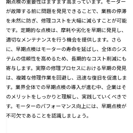
期点検の重要性はますます高まっています。モーター
の秘訣
が故障する前に問題を発見できることで、業務の停滞
モーター修理の未来：早期点検が切り開く新
を未然に防ぎ、修理コストを大幅に減らすことが可能
たな可能性
です。定期的な点検は、摩耗や劣化を早期に発見し、
適切なメンテナンスを行う機会を提供します。さら
に、早期点検はモーターの寿命を延ばし、全体のシス
テムの信頼性を高めるため、長期的なコスト削減にも
寄与します。実際の修理プロセスにおける早期の発見
は、複雑な修理作業を回避し、迅速な復旧を促進しま
す。業界全体での早期点検の導入が進む中、企業はそ
のメリットをしっかりと理解し、実践していくべきで
す。モーターのパフォーマンス向上には、早期点検が
不可欠であることを認識しましょう。