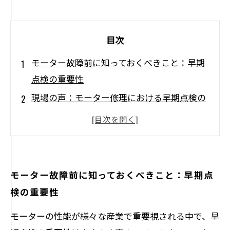
目次
モーター故障前に知っておくべきこと：早期
点検の重要性
現場の声：モーター修理における早期点検の
成功事例
費用対効果抜群！早期点検がもたらす経済メ
リット
モーターの寿命を延ばすための点検スケジュ
モーター故障前に知っておくべきこと：早期点
ール
検の重要性
効果的な早期点検の方法と手順
モーターの性能が様々な産業で重要視される中で、早
モーター修理における早期点検の実践と成功