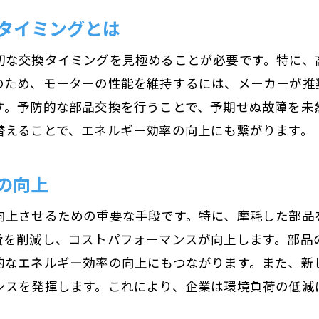
部品選びが左右するモーターの性能
タイミングとは
荻原電機が提供するモーター最適化の部品交換サービ
信頼性の高いサービスの特徴
切な交換タイミングを見極めることが必要です。特に、
最新技術を駆使した交換作業
のため、モーターの性能を維持するには、メーカーが推
す。予防的な部品交換を行うことで、予期せぬ故障を未
顧客ニーズに応じたカスタマイズ交換
替えることで、エネルギー効率の向上にも繋がります。
迅速かつ丁寧なサービスの提供
トラブルシューティングにも対応可能
の向上
高品質な部品交換が実現する安心の保証
エネルギー効率を高めるために必要なモーターの部品
向上させるための重要な手段です。特に、摩耗した部品
費を削減し、コストパフォーマンスが向上します。部品
環境に優しい部品選びの重要性
的なエネルギー効率の向上にもつながります。また、新
エネルギー消費を抑える最適な交換タイミング
ンスを発揮します。これにより、企業は環境負荷の低減
持続可能な運用を支える部品の選定
エネルギーコストを削減する対策