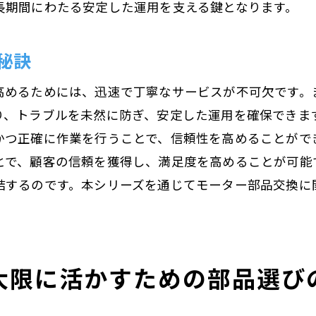
長期間にわたる安定した運用を支える鍵となります。
最新技術の理解と適用
確かな技術で信頼されるエンジニア
秘訣
顧客満足を追求したサポート
高めるためには、迅速で丁寧なサービスが不可欠です。
トレーニングを受けたプロフェッショナルの対応
り、トラブルを未然に防ぎ、安定した運用を確保できま
長期的な安定稼働を支えるモーター部品交換の重要性
かつ正確に作業を行うことで、信頼性を高めることがで
安定した稼働を維持するための交換計画
とで、顧客の信頼を獲得し、満足度を高めることが可能
予防保全としての部品交換の意義
結するのです。本シリーズを通じてモーター部品交換に
部品交換がもたらす長期的なコスト削減
異常発見を早期に行うためのモニタリング
持続可能なビジネス運営への貢献
大限に活かすための部品選び
交換が保証する信頼性の向上
荻原電機のアフターサービスで安心のモーター活用