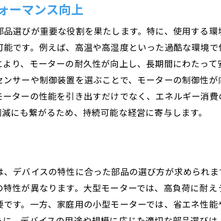
ォーマンス向上
迅速な対応が可能なアフターサービス
部品選びが重要な役割を果たします。特に、使用する環
トラブルシューティングのプロセス
可能です。例えば、高温や高湿度といった過酷な環境で
交換後のサポート体制
により、モーターの耐久性が向上し、長期間にわたって
顧客サポートの強化策
センサーや制御装置を選ぶことで、モーターの制御性が
安心の保証制度とその内容
モーターの性能を引き出すだけでなく、エネルギー消費
長期的なパートナーシップの構築
削減にも繋がるため、持続可能な経営に寄与します。
は、デバイスの特性に合った部品の選び方が求められま
の特性が異なります。大型モーターでは、高負荷に耐え
要です。一方、家庭用の小型モーターでは、省エネ性能
うに、デバイスの用途や規模に応じた適切な部品選びは