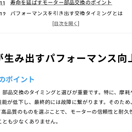
寿命を延ばすモーター部品交換のポイント
パフォーマンスを引き出す交換タイミングとは
部品交換によるエネルギー効率の向上
トラブルを未然に防ぐ定期交換の重要性
費用対効果を最大化する部品選び
が生み出すパフォーマンス向
顧客満足度を高める部品交換の秘訣
モーターの力を最大限に活かすための部品選びの重要
のポイント
最適な部品選びがもたらすパフォーマンス向上
デバイスに応じた部品の選び方
、部品交換のタイミングと選びが重要です。特に、摩耗
品質重視の部品選びが保証する長寿命
性能が低下し、最終的には故障に繋がります。そのため
部品選びがもたらすコスト削減効果
て高品質のものを選ぶことで、モーターの信頼性と耐久
ことも少なくありません。
異なる用途に対応する部品選択のポイント