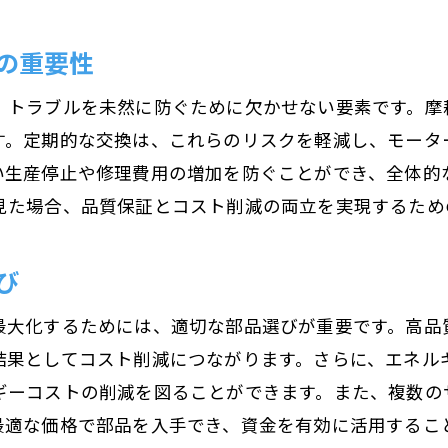
効率的な運用を実現する最新技術の導入
の重要性
交換による効率改善の実例
、トラブルを未然に防ぐために欠かせない要素です。摩
モーターの生産性を向上させるための部品交換のステ
す。定期的な交換は、これらのリスクを軽減し、モータ
交換プロセスの概要
い生産停止や修理費用の増加を防ぐことができ、全体的
各ステップで注意すべきポイント
見た場合、品質保証とコスト削減の両立を実現するため
迅速な作業を可能にする準備
安全な交換作業のためのチェックリスト
び
最小限のダウンタイムでの作業実施
最大化するためには、適切な部品選びが重要です。高品
交換後のパフォーマンス確認方法
結果としてコスト削減につながります。さらに、エネル
経験豊富なエンジニアが実現するモーター性能の復活
ギーコストの削減を図ることができます。また、複数の
専門知識を活かした精密作業
最適な価格で部品を入手でき、資金を有効に活用するこ
現場での迅速な問題解決能力