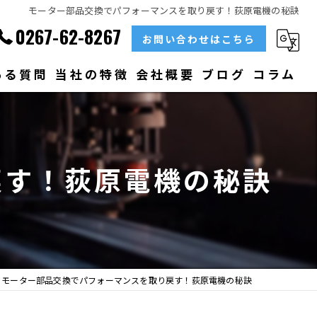
モーター部品交換でパフォーマンスを取り戻す！荻原電機の秘訣
0267-62-8267
お問い合わせはこちら
ある質問
当社の特徴
会社概要
ブログ
コラム
部品
ベアリング
戻す！荻原電機の秘訣
大型
メンテナンス
販売
モーター部品交換でパフォーマンスを取り戻す！荻原電機の秘訣